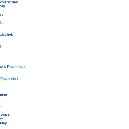
Polatschek
rup
ay
r.
atschek
k
ev & Polatschek
) Polatschek
olub
.
evier
st.
 Mey.