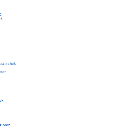
C.
ek
olatschek
sser
k
ek
 Bordz.