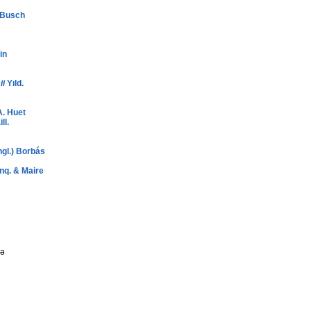
 Busch
in
ii
Yıld.
A. Huet
ll.
gl.) Borbás
nq. & Maire
şə