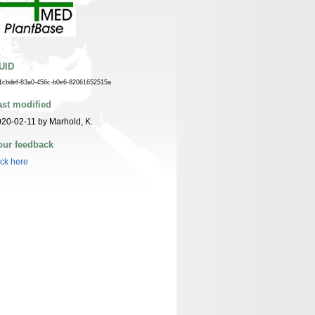
UID
1cbdef-83a0-456c-b0e6-82061652515a
ast modified
20-02-11 by Marhold, K.
our feedback
ick here