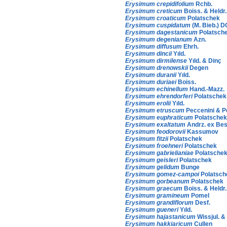
Erysimum crepidifolium
Rchb.
Erysimum creticum
Boiss. & Heldr.
Erysimum croaticum
Polatschek
Erysimum cuspidatum
(M. Bieb.) D
Erysimum dagestanicum
Polatsch
Erysimum degenianum
Azn.
Erysimum diffusum
Ehrh.
Erysimum dincii
Yıld.
Erysimum dirmilense
Yıld. & Dinç
Erysimum drenowskii
Degen
Erysimum duranii
Yıld.
Erysimum duriaei
Boiss.
Erysimum echinellum
Hand.-Mazz.
Erysimum ehrendorferi
Polatschek
Erysimum erolii
Yıld.
Erysimum etruscum
Peccenini & P
Erysimum euphraticum
Polatschek
Erysimum exaltatum
Andrz. ex Be
Erysimum feodorovii
Kassumov
Erysimum fitzii
Polatschek
Erysimum froehneri
Polatschek
Erysimum gabrielianiae
Polatsche
Erysimum geisleri
Polatschek
Erysimum gelidum
Bunge
Erysimum gomez-campoi
Polatsch
Erysimum gorbeanum
Polatschek
Erysimum graecum
Boiss. & Heldr.
Erysimum gramineum
Pomel
Erysimum grandiflorum
Desf.
Erysimum gueneri
Yıld.
Erysimum hajastanicum
Wissjul. &
Erysimum hakkiaricum
Cullen