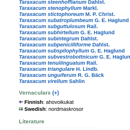
Taraxacum steenhoffianum
Dahlst.
Taraxacum stenophyllum
Markl.
Taraxacum stictophoreum
M. P. Christ.
Taraxacum subatroplumbeum
G. E. Haglund
Taraxacum subguttulosum
Rail.
Taraxacum subhirtellum
G. E. Haglund
Taraxacum subintegrum
Dahlst.
Taraxacum subpenicilliforme
Dahlst.
Taraxacum subspilophyllum
G. E. Haglund
Taraxacum subvestrobottnicum
G. E. Haglu
Taraxacum tenuilinguatum
Rail.
Taraxacum triangulare
H. Lindb.
Taraxacum unguiferum
R. G. Bäck
Taraxacum virellum
Sahlin
Vernaculars
(+)
Finnish
: ahovoikukat
Swedish
: nordmaskrosor
Literature