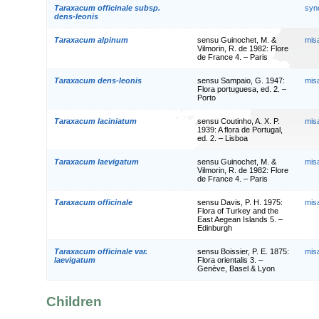
Taraxacum officinale subsp.
syn
dens-leonis
Taraxacum alpinum
sensu Guinochet, M. &
mis
Vilmorin, R. de 1982: Flore
de France 4. – Paris
Taraxacum dens-leonis
sensu Sampaio, G. 1947:
mis
Flora portuguesa, ed. 2. –
Porto
Taraxacum laciniatum
sensu Coutinho, A. X. P.
mis
1939: A flora de Portugal,
ed. 2. – Lisboa
Taraxacum laevigatum
sensu Guinochet, M. &
mis
Vilmorin, R. de 1982: Flore
de France 4. – Paris
Taraxacum officinale
sensu Davis, P. H. 1975:
mis
Flora of Turkey and the
East Aegean Islands 5. –
Edinburgh
Taraxacum officinale var.
sensu Boissier, P. E. 1875:
mis
laevigatum
Flora orientalis 3. –
Genève, Basel & Lyon
Children