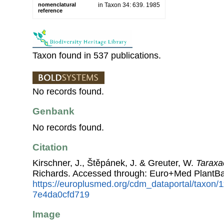
nomenclatural
in Taxon 34: 639. 1985
reference
Taxon found in 537 publications.
No records found.
Genbank
No records found.
Citation
Kirschner, J., Štěpánek, J. & Greuter, W.
Tarax
Richards. Accessed through: Euro+Med PlantBa
https://europlusmed.org/cdm_dataportal/taxon
7e4da0cfd719
Image