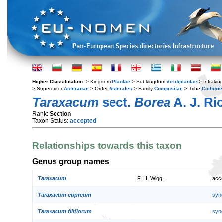
Higher Classification:
> Kingdom
Plantae
> Subkingdom
Viridiplantae
> Infraki
> Superorder
Asteranae
> Order
Asterales
> Family
Compositae
> Tribe
Cichori
Taraxacum
sect.
Borea
A. J. Ri
Rank:
Section
Taxon Status:
accepted
Relationships towards this taxon
Genus group names
Taraxacum
F. H. Wigg.
acc
Taraxacum cupreum
syn
Taraxacum filiflorum
syn