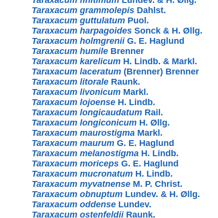
Taraxacum grammolepis
Dahlst.
Taraxacum guttulatum
Puol.
Taraxacum harpagoides
Sonck & H. Øllg.
Taraxacum holmgrenii
G. E. Haglund
Taraxacum humile
Brenner
Taraxacum karelicum
H. Lindb. & Markl.
Taraxacum laceratum
(Brenner) Brenner
Taraxacum litorale
Raunk.
Taraxacum livonicum
Markl.
Taraxacum lojoense
H. Lindb.
Taraxacum longicaudatum
Rail.
Taraxacum longiconicum
H. Øllg.
Taraxacum maurostigma
Markl.
Taraxacum maurum
G. E. Haglund
Taraxacum melanostigma
H. Lindb.
Taraxacum moriceps
G. E. Haglund
Taraxacum mucronatum
H. Lindb.
Taraxacum myvatnense
M. P. Christ.
Taraxacum obnuptum
Lundev. & H. Øllg.
Taraxacum oddense
Lundev.
Taraxacum ostenfeldii
Raunk.