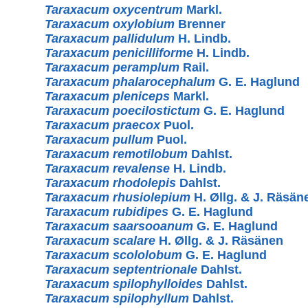
Taraxacum oxycentrum
Markl.
Taraxacum oxylobium
Brenner
Taraxacum pallidulum
H. Lindb.
Taraxacum penicilliforme
H. Lindb.
Taraxacum peramplum
Rail.
Taraxacum phalarocephalum
G. E. Haglund
Taraxacum pleniceps
Markl.
Taraxacum poecilostictum
G. E. Haglund
Taraxacum praecox
Puol.
Taraxacum pullum
Puol.
Taraxacum remotilobum
Dahlst.
Taraxacum revalense
H. Lindb.
Taraxacum rhodolepis
Dahlst.
Taraxacum rhusiolepium
H. Øllg. & J. Räsän
Taraxacum rubidipes
G. E. Haglund
Taraxacum saarsooanum
G. E. Haglund
Taraxacum scalare
H. Øllg. & J. Räsänen
Taraxacum scololobum
G. E. Haglund
Taraxacum septentrionale
Dahlst.
Taraxacum spilophylloides
Dahlst.
Taraxacum spilophyllum
Dahlst.