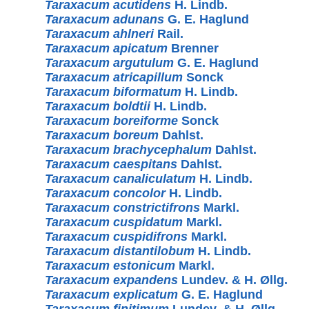
Taraxacum acutidens
H. Lindb.
Taraxacum adunans
G. E. Haglund
Taraxacum ahlneri
Rail.
Taraxacum apicatum
Brenner
Taraxacum argutulum
G. E. Haglund
Taraxacum atricapillum
Sonck
Taraxacum biformatum
H. Lindb.
Taraxacum boldtii
H. Lindb.
Taraxacum boreiforme
Sonck
Taraxacum boreum
Dahlst.
Taraxacum brachycephalum
Dahlst.
Taraxacum caespitans
Dahlst.
Taraxacum canaliculatum
H. Lindb.
Taraxacum concolor
H. Lindb.
Taraxacum constrictifrons
Markl.
Taraxacum cuspidatum
Markl.
Taraxacum cuspidifrons
Markl.
Taraxacum distantilobum
H. Lindb.
Taraxacum estonicum
Markl.
Taraxacum expandens
Lundev. & H. Øllg.
Taraxacum explicatum
G. E. Haglund
Taraxacum finitimum
Lundev. & H. Øllg.