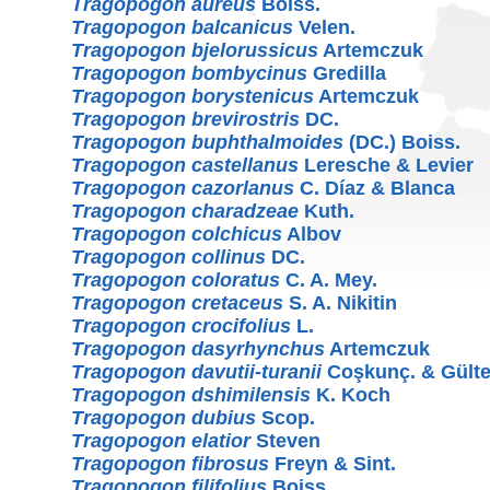
Tragopogon aureus
Boiss.
Tragopogon balcanicus
Velen.
Tragopogon bjelorussicus
Artemczuk
Tragopogon bombycinus
Gredilla
Tragopogon borystenicus
Artemczuk
Tragopogon brevirostris
DC.
Tragopogon buphthalmoides
(DC.) Boiss.
Tragopogon castellanus
Leresche & Levier
Tragopogon cazorlanus
C. Díaz & Blanca
Tragopogon charadzeae
Kuth.
Tragopogon colchicus
Albov
Tragopogon collinus
DC.
Tragopogon coloratus
C. A. Mey.
Tragopogon cretaceus
S. A. Nikitin
Tragopogon crocifolius
L.
Tragopogon dasyrhynchus
Artemczuk
Tragopogon davutii-turanii
Coşkunç. & Gült
Tragopogon dshimilensis
K. Koch
Tragopogon dubius
Scop.
Tragopogon elatior
Steven
Tragopogon fibrosus
Freyn & Sint.
Tragopogon filifolius
Boiss.