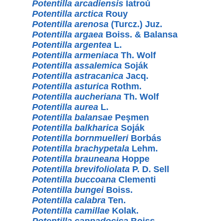
Potentilla arcadiensis
Iatroú
Potentilla arctica
Rouy
Potentilla arenosa
(Turcz.) Juz.
Potentilla argaea
Boiss. & Balansa
Potentilla argentea
L.
Potentilla armeniaca
Th. Wolf
Potentilla assalemica
Soják
Potentilla astracanica
Jacq.
Potentilla asturica
Rothm.
Potentilla aucheriana
Th. Wolf
Potentilla aurea
L.
Potentilla balansae
Peşmen
Potentilla balkharica
Soják
Potentilla bornmuelleri
Borbás
Potentilla brachypetala
Lehm.
Potentilla brauneana
Hoppe
Potentilla brevifoliolata
P. D. Sell
Potentilla buccoana
Clementi
Potentilla bungei
Boiss.
Potentilla calabra
Ten.
Potentilla camillae
Kolak.
Potentilla cappadocica
Boiss.