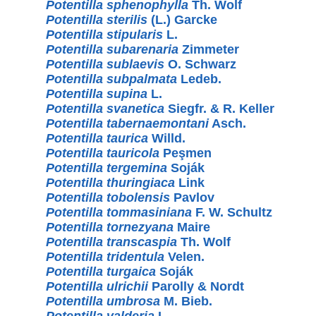
Potentilla sphenophylla
Th. Wolf
Potentilla sterilis
(L.) Garcke
Potentilla stipularis
L.
Potentilla subarenaria
Zimmeter
Potentilla sublaevis
O. Schwarz
Potentilla subpalmata
Ledeb.
Potentilla supina
L.
Potentilla svanetica
Siegfr. & R. Keller
Potentilla tabernaemontani
Asch.
Potentilla taurica
Willd.
Potentilla tauricola
Peşmen
Potentilla tergemina
Soják
Potentilla thuringiaca
Link
Potentilla tobolensis
Pavlov
Potentilla tommasiniana
F. W. Schultz
Potentilla tornezyana
Maire
Potentilla transcaspia
Th. Wolf
Potentilla tridentula
Velen.
Potentilla turgaica
Soják
Potentilla ulrichii
Parolly & Nordt
Potentilla umbrosa
M. Bieb.
Potentilla valderia
L.