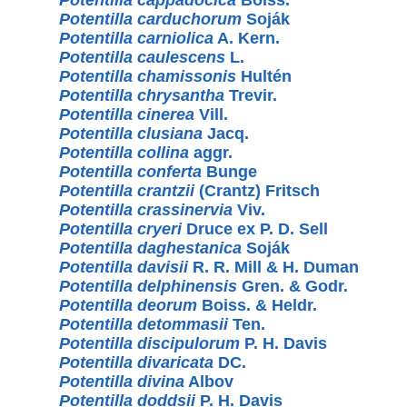
Potentilla carduchorum
Soják
Potentilla carniolica
A. Kern.
Potentilla caulescens
L.
Potentilla chamissonis
Hultén
Potentilla chrysantha
Trevir.
Potentilla cinerea
Vill.
Potentilla clusiana
Jacq.
Potentilla collina
aggr.
Potentilla conferta
Bunge
Potentilla crantzii
(Crantz) Fritsch
Potentilla crassinervia
Viv.
Potentilla cryeri
Druce ex P. D. Sell
Potentilla daghestanica
Soják
Potentilla davisii
R. R. Mill & H. Duman
Potentilla delphinensis
Gren. & Godr.
Potentilla deorum
Boiss. & Heldr.
Potentilla detommasii
Ten.
Potentilla discipulorum
P. H. Davis
Potentilla divaricata
DC.
Potentilla divina
Albov
Potentilla doddsii
P. H. Davis