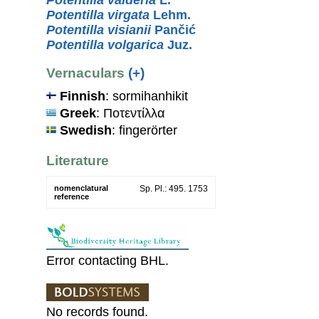
Potentilla virgata
Lehm.
Potentilla visianii
Pančić
Potentilla volgarica
Juz.
Vernaculars
(+)
Finnish
: sormihanhikit
Greek
: Ποτεντίλλα
Swedish
: fingerörter
Literature
nomenclatural
Sp. Pl.: 495. 1753
reference
Error contacting BHL.
No records found.