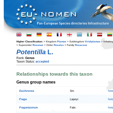
Higher Classification:
> Kingdom
Plantae
> Subkingdom
Viridiplantae
> Infraki
> Superorder
Rosanae
> Order
Rosales
> Family
Rosaceae
Potentilla
L.
Rank:
Genus
Taxon Status:
accepted
Relationships towards this taxon
Genus group names
Duchesnea
Sm.
het
Fraga
Lapeyr.
het
Fragariastrum
Fabr.
het