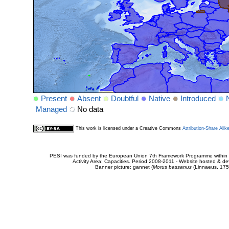
Present
Absent
Doubtful
Native
Introduced
Managed
No data
This work is licensed under a Creative Commons
Attribution-Share Alik
PESI was funded by the European Union 7th Framework Programme within t
Activity Area: Capacities. Period 2008-2011 - Website hosted & 
Banner picture: gannet (
Morus bassanus
(Linnaeus, 175