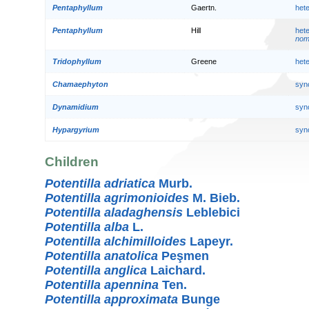
Pentaphyllum
Gaertn.
het
Pentaphyllum
Hill
het
nom.
Tridophyllum
Greene
het
Chamaephyton
syn
Dynamidium
syn
Hypargyrium
syn
Children
Potentilla adriatica
Murb.
Potentilla agrimonioides
M. Bieb.
Potentilla aladaghensis
Leblebici
Potentilla alba
L.
Potentilla alchimilloides
Lapeyr.
Potentilla anatolica
Peşmen
Potentilla anglica
Laichard.
Potentilla apennina
Ten.
Potentilla approximata
Bunge