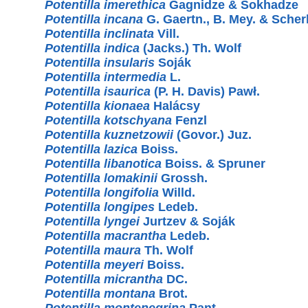
Potentilla imerethica
Gagnidze & Sokhadze
Potentilla incana
G. Gaertn., B. Mey. & Scher
Potentilla inclinata
Vill.
Potentilla indica
(Jacks.) Th. Wolf
Potentilla insularis
Soják
Potentilla intermedia
L.
Potentilla isaurica
(P. H. Davis) Pawł.
Potentilla kionaea
Halácsy
Potentilla kotschyana
Fenzl
Potentilla kuznetzowii
(Govor.) Juz.
Potentilla lazica
Boiss.
Potentilla libanotica
Boiss. & Spruner
Potentilla lomakinii
Grossh.
Potentilla longifolia
Willd.
Potentilla longipes
Ledeb.
Potentilla lyngei
Jurtzev & Soják
Potentilla macrantha
Ledeb.
Potentilla maura
Th. Wolf
Potentilla meyeri
Boiss.
Potentilla micrantha
DC.
Potentilla montana
Brot.
Potentilla montenegrina
Pant.