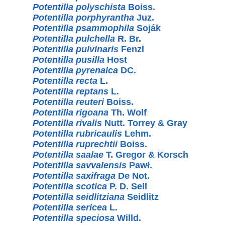
Potentilla polyschista
Boiss.
Potentilla porphyrantha
Juz.
Potentilla psammophila
Soják
Potentilla pulchella
R. Br.
Potentilla pulvinaris
Fenzl
Potentilla pusilla
Host
Potentilla pyrenaica
DC.
Potentilla recta
L.
Potentilla reptans
L.
Potentilla reuteri
Boiss.
Potentilla rigoana
Th. Wolf
Potentilla rivalis
Nutt. Torrey & Gray
Potentilla rubricaulis
Lehm.
Potentilla ruprechtii
Boiss.
Potentilla saalae
T. Gregor & Korsch
Potentilla savvalensis
Pawł.
Potentilla saxifraga
De Not.
Potentilla scotica
P. D. Sell
Potentilla seidlitziana
Seidlitz
Potentilla sericea
L.
Potentilla speciosa
Willd.