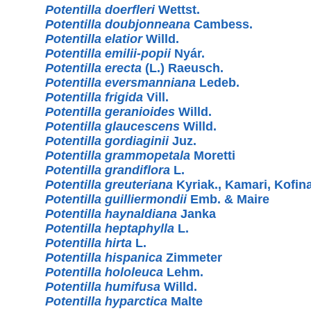
Potentilla doerfleri
Wettst.
Potentilla doubjonneana
Cambess.
Potentilla elatior
Willd.
Potentilla emilii-popii
Nyár.
Potentilla erecta
(L.) Raeusch.
Potentilla eversmanniana
Ledeb.
Potentilla frigida
Vill.
Potentilla geranioides
Willd.
Potentilla glaucescens
Willd.
Potentilla gordiaginii
Juz.
Potentilla grammopetala
Moretti
Potentilla grandiflora
L.
Potentilla greuteriana
Kyriak., Kamari, Kofin
Potentilla guilliermondii
Emb. & Maire
Potentilla haynaldiana
Janka
Potentilla heptaphylla
L.
Potentilla hirta
L.
Potentilla hispanica
Zimmeter
Potentilla hololeuca
Lehm.
Potentilla humifusa
Willd.
Potentilla hyparctica
Malte