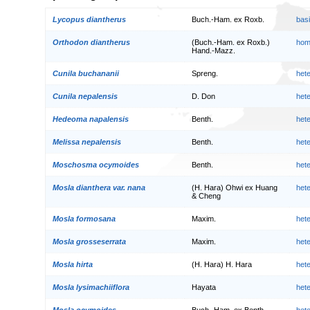
Lycopus diantherus
Buch.-Ham. ex Roxb.
bas
Orthodon diantherus
(Buch.-Ham. ex Roxb.)
hom
Hand.-Mazz.
Cunila buchananii
Spreng.
het
Cunila nepalensis
D. Don
het
Hedeoma napalensis
Benth.
het
Melissa nepalensis
Benth.
het
Moschosma ocymoides
Benth.
het
Mosla dianthera var. nana
(H. Hara) Ohwi ex Huang
het
& Cheng
Mosla formosana
Maxim.
het
Mosla grosseserrata
Maxim.
het
Mosla hirta
(H. Hara) H. Hara
het
Mosla lysimachiiflora
Hayata
het
Mosla ocymoides
Buch.-Ham. ex Benth.
het