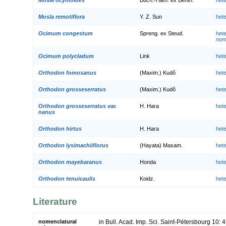
Mosla remotiflora
Y. Z. Sun
het
Ocimum congestum
Spreng. ex Steud.
het
nom.
Ocimum polycladum
Link
het
Orthodon fomosanus
(Maxim.) Kudô
het
Orthodon grosseserratus
(Maxim.) Kudô
het
Orthodon grosseserratus var.
H. Hara
het
nanus
Orthodon hirtus
H. Hara
het
Orthodon lysimachiiflorus
(Hayata) Masam.
het
Orthodon mayebaranus
Honda
het
Orthodon tenuicaulis
Koidz.
het
Literature
nomenclatural
in Bull. Acad. Imp. Sci. Saint-Pétersbourg 10: 