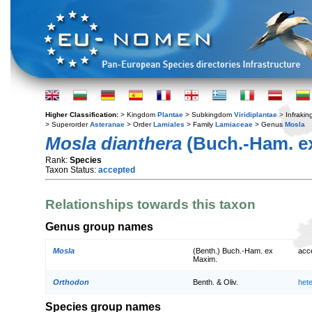
Higher Classification:
> Kingdom
Plantae
> Subkingdom
Viridiplantae
> Infraki
> Superorder
Asteranae
> Order
Lamiales
> Family
Lamiaceae
> Genus
Mosla
Mosla dianthera
(Buch.-Ham. e
Rank:
Species
Taxon Status:
accepted
Relationships towards this taxon
Genus group names
Mosla
(Benth.) Buch.-Ham. ex
acc
Maxim.
Orthodon
Benth. & Oliv.
het
Species group names