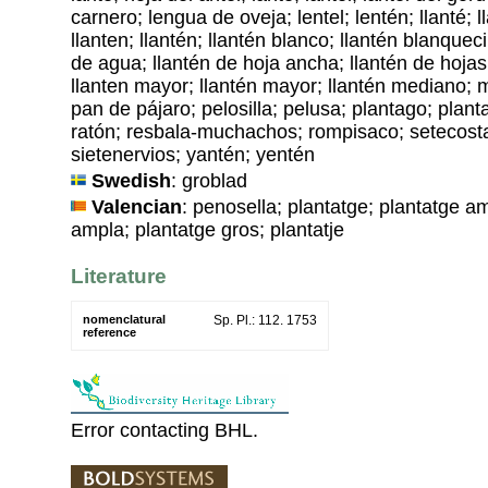
carnero; lengua de oveja; lentel; lentén; llanté; ll
llanten; llantén; llantén blanco; llantén blanquec
de agua; llantén de hoja ancha; llantén de hojas
llanten mayor; llantén mayor; llantén mediano; mij
pan de pájaro; pelosilla; pelusa; plantago; plant
ratón; resbala-muchachos; rompisaco; setecostas
sietenervios; yantén; yentén
Swedish
: groblad
Valencian
: penosella; plantatge; plantatge am
ampla; plantatge gros; plantatje
Literature
nomenclatural
Sp. Pl.: 112. 1753
reference
Error contacting BHL.