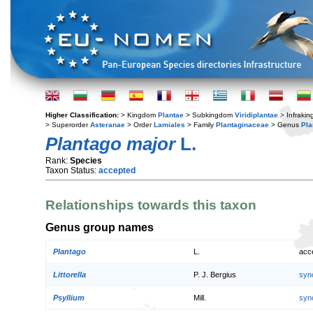
Higher Classification:
> Kingdom
Plantae
> Subkingdom
Viridiplantae
> Infraki
> Superorder
Asteranae
> Order
Lamiales
> Family
Plantaginaceae
> Genus
Pla
Plantago major
L.
Rank:
Species
Taxon Status:
accepted
Relationships towards this taxon
Genus group names
Plantago
L.
acc
Littorella
P. J. Bergius
syn
Psyllium
Mill.
syn