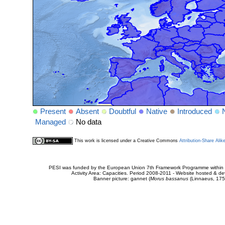
Present
Absent
Doubtful
Native
Introduced
Managed
No data
This work is licensed under a Creative Commons
Attribution-Share Alik
PESI was funded by the European Union 7th Framework Programme within t
Activity Area: Capacities. Period 2008-2011 - Website hosted & 
Banner picture: gannet (
Morus bassanus
(Linnaeus, 175