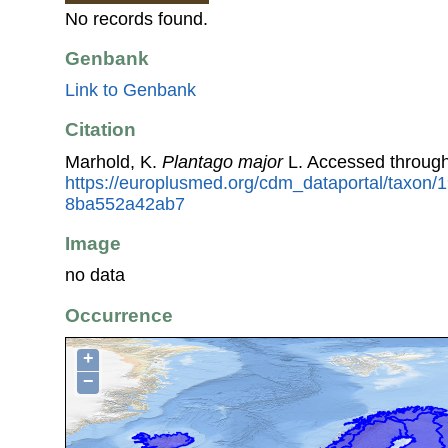
No records found.
Genbank
Link to Genbank
Citation
Marhold, K.
Plantago major
L. Accessed throug
https://europlusmed.org/cdm_dataportal/taxon/
8ba552a42ab7
Image
no data
Occurrence
+
−