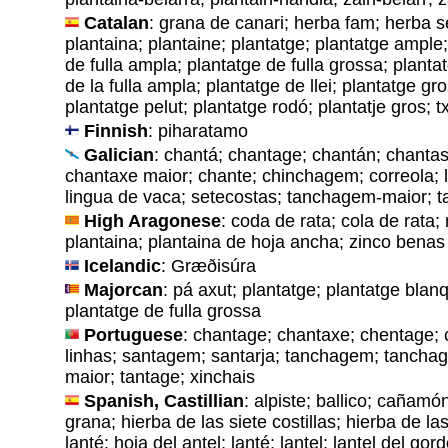
Catalan
: grana de canari; herba fam; herba se
plantaina; plantaine; plantatge; plantatge ample
de fulla ampla; plantatge de fulla grossa; planta
de la fulla ampla; plantatge de llei; plantatge gr
plantatge pelut; plantatge rodó; plantatje gros; t
Finnish
: piharatamo
Galician
: chantá; chantage; chantán; chantas
chantaxe maior; chante; chinchagem; correola; l
lingua de vaca; setecostas; tanchagem-maior; t
High Aragonese
: coda de rata; cola de rata;
plantaina; plantaina de hoja ancha; zinco benas
Icelandic
: Græðisúra
Majorcan
: pá axut; plantatge; plantatge blan
plantatge de fulla grossa
Portuguese
: chantage; chantaxe; chentage;
linhas; santagem; santarja; tanchagem; tanch
maior; tantage; xinchais
Spanish, Castillian
: alpiste; ballico; cañamón
grana; hierba de las siete costillas; hierba de la
lanté; hoja del antel; lanté; lantel; lantel del go