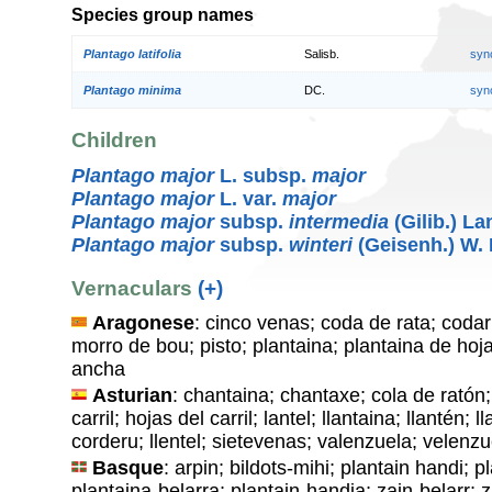
Species group names
Plantago latifolia
Salisb.
syn
Plantago minima
DC.
syn
Children
Plantago major
L. subsp.
major
Plantago major
L. var.
major
Plantago major
subsp.
intermedia
(Gilib.) L
Plantago major
subsp.
winteri
(Geisenh.) W.
Vernaculars
(+)
Aragonese
: cinco venas; coda de rata; codarr
morro de bou; pisto; plantaina; plantaina de hoj
ancha
Asturian
: chantaina; chantaxe; cola de ratón; 
carril; hojas del carril; lantel; llantaina; llantén;
corderu; llentel; sietevenas; valenzuela; velenzu
Basque
: arpin; bildots-mihi; plantain handi; p
plantaina-belarra; plantain-handia; zain-belarr; z