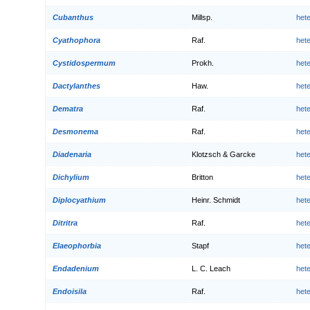
Cubanthus
Millsp.
het
Cyathophora
Raf.
het
Cystidospermum
Prokh.
het
Dactylanthes
Haw.
het
Dematra
Raf.
het
Desmonema
Raf.
het
Diadenaria
Klotzsch & Garcke
het
Dichylium
Britton
het
Diplocyathium
Heinr. Schmidt
het
Ditritra
Raf.
het
Elaeophorbia
Stapf
het
Endadenium
L. C. Leach
het
Endoisila
Raf.
het