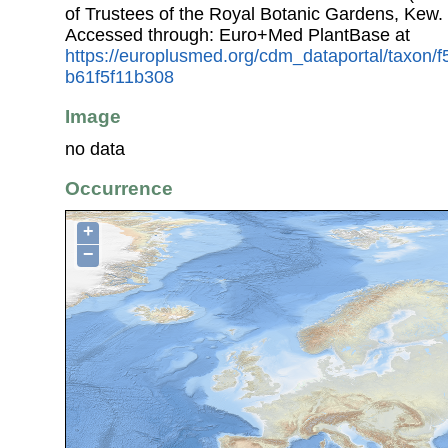
of Trustees of the Royal Botanic Gardens, Kew.
Accessed through: Euro+Med PlantBase at
https://europlusmed.org/cdm_dataportal/taxon/
b61f5f11b308
Image
no data
Occurrence
+
−