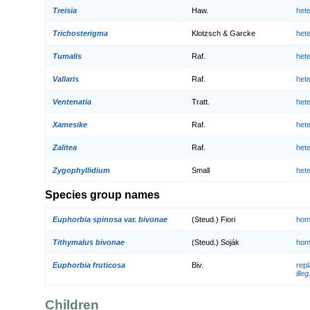
Treisia
Haw.
het
Trichosterigma
Klotzsch & Garcke
het
Tumalis
Raf.
het
Vallaris
Raf.
het
Ventenatia
Tratt.
het
Xamesike
Raf.
het
Zalitea
Raf.
het
Zygophyllidium
Small
het
Species group names
Euphorbia spinosa var. bivonae
(Steud.) Fiori
hom
Tithymalus bivonae
(Steud.) Soják
hom
Euphorbia fruticosa
Biv.
rep
illeg
Children