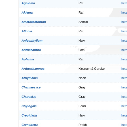
Agaloma
Raf.
het
Aklema
Raf.
het
Alectoroctonum
Schltdl.
het
Allobia
Raf.
het
Anisophyllum
Haw.
het
Anthacantha
Lem.
het
Aplarina
Raf.
het
Arthrothamnus
Klotzsch & Garcke
het
Athymalus
Neck.
het
Chamaesyce
Gray
het
Characias
Gray
het
Chylogala
Fourr.
het
Crepidaria
Haw.
het
Ctenadena
Prokh.
het