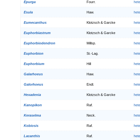
Epurga
Fourr.
het
Esula
Haw.
het
Eumecanthus
Klotzsch & Garcke
het
Euphorbiastrum
Klotzsch & Garcke
het
Euphorbiodendron
Millsp.
het
Euphorbion
St.-Lag.
het
Euphorbium
Hill
het
Galarhoeus
Haw.
het
Galorhoeus
Endl.
het
Hexadenia
Klotzsch & Garcke
het
Kanopikon
Raf.
het
Keraselma
Neck.
het
Kobiosis
Raf.
het
Lacanthis
Raf.
het