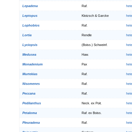
Lepadena
Raf.
het
Leptopus
Klotzsch & Garcke
het
Lophobios
Raf.
het
Lortia
Rendle
het
Lyciopsis
(Boiss.) Schweinf.
het
Medusea
Haw.
het
Monadenium
Pax
het
Murtekias
Raf.
het
Nisomenes
Raf.
het
Peccana
Raf.
het
Pedilanthus
Neck. ex Poit.
het
Petaloma
Raf. ex Boiss.
het
Pleuradena
Raf.
het