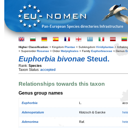
Higher Classification:
> Kingdom
Plantae
> Subkingdom
Viridiplantae
> Infraki
> Superorder
Rosanae
> Order
Malpighiales
> Family
Euphorbiaceae
> Genus
E
Euphorbia bivonae
Steud.
Rank:
Species
Taxon Status:
accepted
Relationships towards this taxon
Genus group names
Euphorbia
L.
acc
Adenopetalum
Klotzsch & Garcke
het
Adenorima
Raf.
het