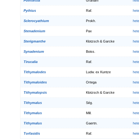
Poinsettia
Graham
het
Pythius
Raf.
het
Sclerocyathium
Prokh.
het
Stenadenium
Pax
het
Sterigmanthe
Klotzsch & Garcke
het
Synadenium
Boiss.
het
Tirucalia
Raf.
het
Tithymalodes
Ludw. ex Kuntze
het
Tithymaloides
Ortega
het
Tithymalopsis
Klotzsch & Garcke
het
Tithymalus
Ség.
het
Tithymalus
Mill.
het
Tithymalus
Gaertn.
het
Torfasidis
Raf.
het