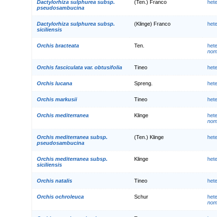
Dactylorhiza sulphurea subsp.
(Ten.) Franco
het
pseudosambucina
Dactylorhiza sulphurea subsp.
(Klinge) Franco
het
siciliensis
Orchis bracteata
Ten.
het
nom.
Orchis fasciculata var. obtusifolia
Tineo
het
Orchis lucana
Spreng.
het
Orchis markusii
Tineo
het
Orchis mediterranea
Klinge
het
nom.
Orchis mediterranea subsp.
(Ten.) Klinge
het
pseudosambucina
Orchis mediterranea subsp.
Klinge
het
siciliensis
Orchis natalis
Tineo
het
Orchis ochroleuca
Schur
het
nom.