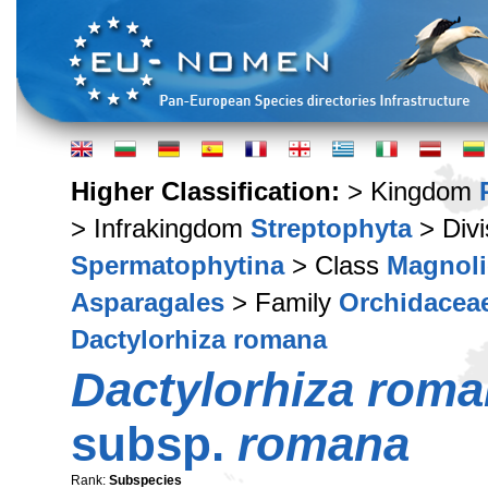
Higher Classification:
> Kingdom
> Infrakingdom
Streptophyta
> Div
Spermatophytina
> Class
Magnoli
Asparagales
> Family
Orchidacea
Dactylorhiza romana
Dactylorhiza rom
subsp.
romana
Rank:
Subspecies