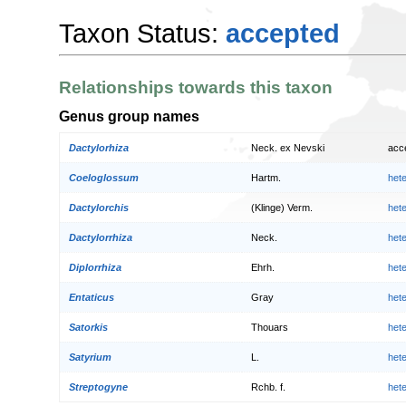
Taxon Status:
accepted
Relationships towards this taxon
Genus group names
Dactylorhiza
Neck. ex Nevski
acc
Coeloglossum
Hartm.
het
Dactylorchis
(Klinge) Verm.
het
Dactylorrhiza
Neck.
het
Diplorrhiza
Ehrh.
het
Entaticus
Gray
het
Satorkis
Thouars
het
Satyrium
L.
het
Streptogyne
Rchb. f.
het