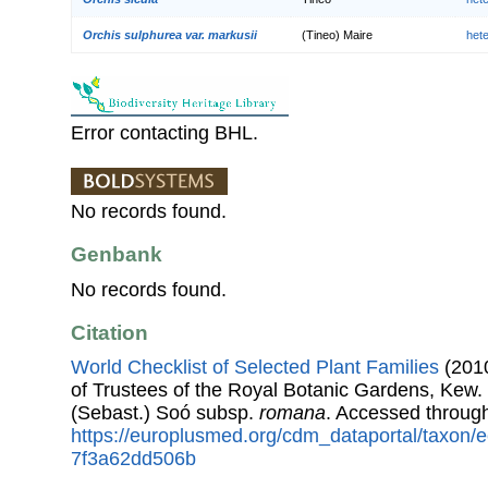
Orchis sulphurea var. markusii
(Tineo) Maire
het
Error contacting BHL.
No records found.
Genbank
No records found.
Citation
World Checklist of Selected Plant Families
(2010
of Trustees of the Royal Botanic Gardens, Kew.
(Sebast.) Soó subsp.
romana
. Accessed throug
https://europlusmed.org/cdm_dataportal/taxon
7f3a62dd506b