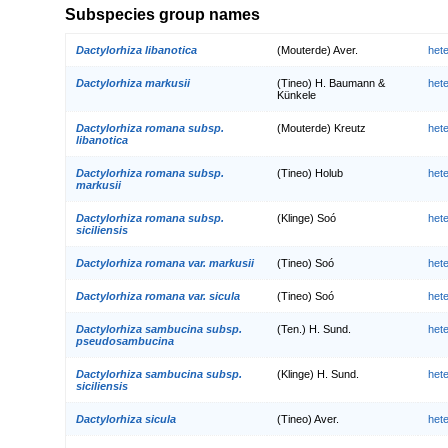
Subspecies group names
Dactylorhiza libanotica
(Mouterde) Aver.
het
Dactylorhiza markusii
(Tineo) H. Baumann &
het
Künkele
Dactylorhiza romana subsp.
(Mouterde) Kreutz
het
libanotica
Dactylorhiza romana subsp.
(Tineo) Holub
het
markusii
Dactylorhiza romana subsp.
(Klinge) Soó
het
siciliensis
Dactylorhiza romana var. markusii
(Tineo) Soó
het
Dactylorhiza romana var. sicula
(Tineo) Soó
het
Dactylorhiza sambucina subsp.
(Ten.) H. Sund.
het
pseudosambucina
Dactylorhiza sambucina subsp.
(Klinge) H. Sund.
het
siciliensis
Dactylorhiza sicula
(Tineo) Aver.
het