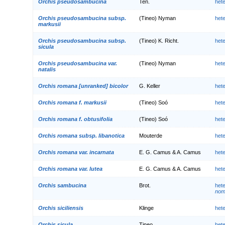
Orchis pseudosambucina
Ten.
het
Orchis pseudosambucina subsp.
(Tineo) Nyman
het
markusii
Orchis pseudosambucina subsp.
(Tineo) K. Richt.
het
sicula
Orchis pseudosambucina var.
(Tineo) Nyman
het
natalis
Orchis romana [unranked] bicolor
G. Keller
het
Orchis romana f. markusii
(Tineo) Soó
het
Orchis romana f. obtusifolia
(Tineo) Soó
het
Orchis romana subsp. libanotica
Mouterde
het
Orchis romana var. incarnata
E. G. Camus & A. Camus
het
Orchis romana var. lutea
E. G. Camus & A. Camus
het
Orchis sambucina
Brot.
het
nom.
Orchis siciliensis
Klinge
het
Orchis sicula
Tineo
het