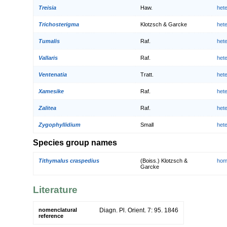
Treisia
Haw.
het
Trichosterigma
Klotzsch & Garcke
het
Tumalis
Raf.
het
Vallaris
Raf.
het
Ventenatia
Tratt.
het
Xamesike
Raf.
het
Zalitea
Raf.
het
Zygophyllidium
Small
het
Species group names
Tithymalus craspedius
(Boiss.) Klotzsch &
hom
Garcke
Literature
nomenclatural
Diagn. Pl. Orient. 7: 95. 1846
reference