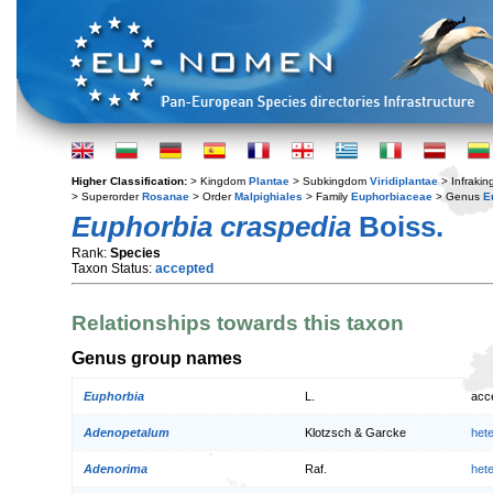
Higher Classification:
> Kingdom
Plantae
> Subkingdom
Viridiplantae
> Infraki
> Superorder
Rosanae
> Order
Malpighiales
> Family
Euphorbiaceae
> Genus
E
Euphorbia craspedia
Boiss.
Rank:
Species
Taxon Status:
accepted
Relationships towards this taxon
Genus group names
Euphorbia
L.
acc
Adenopetalum
Klotzsch & Garcke
het
Adenorima
Raf.
het