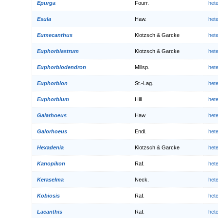
Epurga
Fourr.
het
Esula
Haw.
het
Eumecanthus
Klotzsch & Garcke
het
Euphorbiastrum
Klotzsch & Garcke
het
Euphorbiodendron
Millsp.
het
Euphorbion
St.-Lag.
het
Euphorbium
Hill
het
Galarhoeus
Haw.
het
Galorhoeus
Endl.
het
Hexadenia
Klotzsch & Garcke
het
Kanopikon
Raf.
het
Keraselma
Neck.
het
Kobiosis
Raf.
het
Lacanthis
Raf.
het