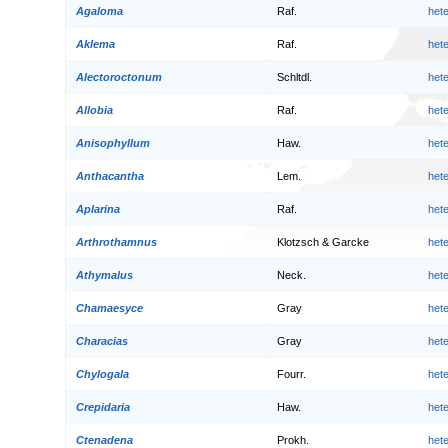
Agaloma
Raf.
het
Aklema
Raf.
het
Alectoroctonum
Schltdl.
het
Allobia
Raf.
het
Anisophyllum
Haw.
het
Anthacantha
Lem.
het
Aplarina
Raf.
het
Arthrothamnus
Klotzsch & Garcke
het
Athymalus
Neck.
het
Chamaesyce
Gray
het
Characias
Gray
het
Chylogala
Fourr.
het
Crepidaria
Haw.
het
Ctenadena
Prokh.
het