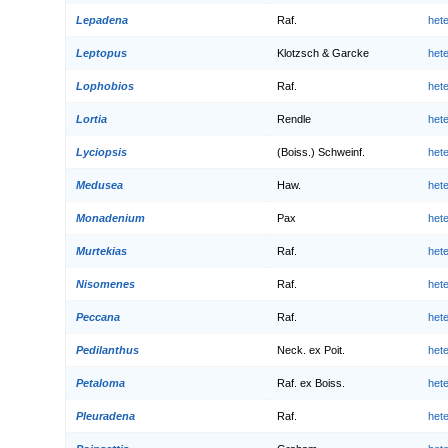
Lepadena
Raf.
het
Leptopus
Klotzsch & Garcke
het
Lophobios
Raf.
het
Lortia
Rendle
het
Lyciopsis
(Boiss.) Schweinf.
het
Medusea
Haw.
het
Monadenium
Pax
het
Murtekias
Raf.
het
Nisomenes
Raf.
het
Peccana
Raf.
het
Pedilanthus
Neck. ex Poit.
het
Petaloma
Raf. ex Boiss.
het
Pleuradena
Raf.
het