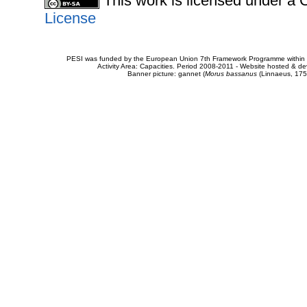
This work is licensed under 
License
PESI was funded by the European Union 7th Framework Programme within t
Activity Area: Capacities. Period 2008-2011 - Website hosted & 
Banner picture: gannet (
Morus bassanus
(Linnaeus, 175