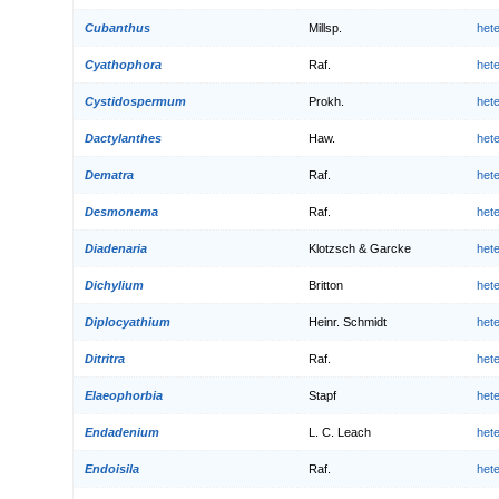
Cubanthus
Millsp.
het
Cyathophora
Raf.
het
Cystidospermum
Prokh.
het
Dactylanthes
Haw.
het
Dematra
Raf.
het
Desmonema
Raf.
het
Diadenaria
Klotzsch & Garcke
het
Dichylium
Britton
het
Diplocyathium
Heinr. Schmidt
het
Ditritra
Raf.
het
Elaeophorbia
Stapf
het
Endadenium
L. C. Leach
het
Endoisila
Raf.
het