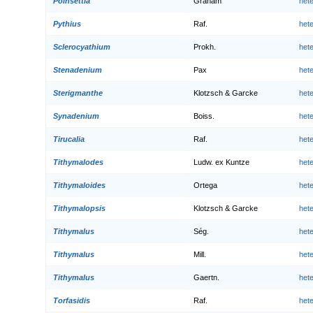
Poinsettia
Graham
het
Pythius
Raf.
het
Sclerocyathium
Prokh.
het
Stenadenium
Pax
het
Sterigmanthe
Klotzsch & Garcke
het
Synadenium
Boiss.
het
Tirucalia
Raf.
het
Tithymalodes
Ludw. ex Kuntze
het
Tithymaloides
Ortega
het
Tithymalopsis
Klotzsch & Garcke
het
Tithymalus
Ség.
het
Tithymalus
Mill.
het
Tithymalus
Gaertn.
het
Torfasidis
Raf.
het