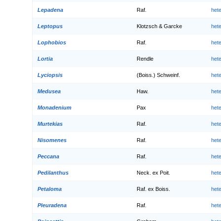
Lepadena
Raf.
het
Leptopus
Klotzsch & Garcke
het
Lophobios
Raf.
het
Lortia
Rendle
het
Lyciopsis
(Boiss.) Schweinf.
het
Medusea
Haw.
het
Monadenium
Pax
het
Murtekias
Raf.
het
Nisomenes
Raf.
het
Peccana
Raf.
het
Pedilanthus
Neck. ex Poit.
het
Petaloma
Raf. ex Boiss.
het
Pleuradena
Raf.
het