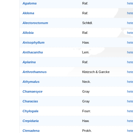
Agaloma
Raf.
het
Aklema
Raf.
het
Alectoroctonum
Schltdl.
het
Allobia
Raf.
het
Anisophyllum
Haw.
het
Anthacantha
Lem.
het
Aplarina
Raf.
het
Arthrothamnus
Klotzsch & Garcke
het
Athymalus
Neck.
het
Chamaesyce
Gray
het
Characias
Gray
het
Chylogala
Fourr.
het
Crepidaria
Haw.
het
Ctenadena
Prokh.
het