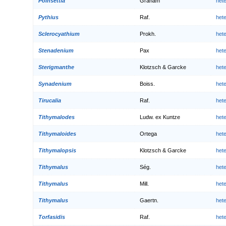
Poinsettia
Graham
het
Pythius
Raf.
het
Sclerocyathium
Prokh.
het
Stenadenium
Pax
het
Sterigmanthe
Klotzsch & Garcke
het
Synadenium
Boiss.
het
Tirucalia
Raf.
het
Tithymalodes
Ludw. ex Kuntze
het
Tithymaloides
Ortega
het
Tithymalopsis
Klotzsch & Garcke
het
Tithymalus
Ség.
het
Tithymalus
Mill.
het
Tithymalus
Gaertn.
het
Torfasidis
Raf.
het