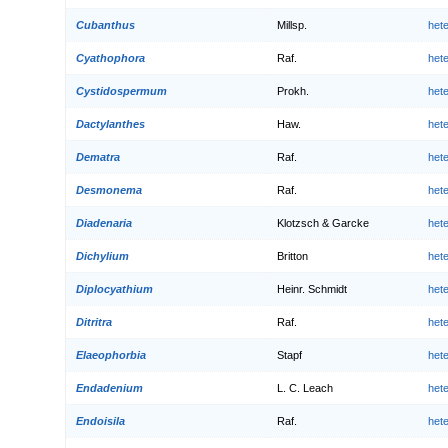
Cubanthus
Millsp.
het
Cyathophora
Raf.
het
Cystidospermum
Prokh.
het
Dactylanthes
Haw.
het
Dematra
Raf.
het
Desmonema
Raf.
het
Diadenaria
Klotzsch & Garcke
het
Dichylium
Britton
het
Diplocyathium
Heinr. Schmidt
het
Ditritra
Raf.
het
Elaeophorbia
Stapf
het
Endadenium
L. C. Leach
het
Endoisila
Raf.
het