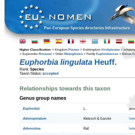
Higher Classification:
> Kingdom
Plantae
> Subkingdom
Viridiplantae
> Infraki
> Superorder
Rosanae
> Order
Malpighiales
> Family
Euphorbiaceae
> Genus
E
Euphorbia lingulata
Heuff.
Rank:
Species
Taxon Status:
accepted
Relationships towards this taxon
Genus group names
Euphorbia
L.
acc
Adenopetalum
Klotzsch & Garcke
het
Adenorima
Raf.
het