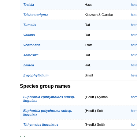
Treisia
Haw.
het
Trichosterigma
Klotzsch & Garcke
het
Tumalis
Raf.
het
Vallaris
Raf.
het
Ventenatia
Tratt.
het
Xamesike
Raf.
het
Zalitea
Raf.
het
Zygophyllidium
Small
het
Species group names
Euphorbia epithymoides subsp.
(Heuff.) Nyman
hom
lingulata
Euphorbia polychroma subsp.
(Heuff.) Soó
hom
lingulata
Tithymalus lingulatus
(Heuff.) Soják
hom