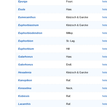
Epurga
Fourr.
het
Esula
Haw.
het
Eumecanthus
Klotzsch & Garcke
het
Euphorbiastrum
Klotzsch & Garcke
het
Euphorbiodendron
Millsp.
het
Euphorbion
St.-Lag.
het
Euphorbium
Hill
het
Galarhoeus
Haw.
het
Galorhoeus
Endl.
het
Hexadenia
Klotzsch & Garcke
het
Kanopikon
Raf.
het
Keraselma
Neck.
het
Kobiosis
Raf.
het
Lacanthis
Raf.
het