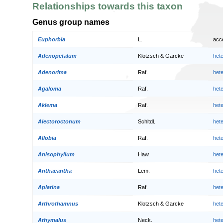
Relationships towards this taxon
Genus group names
Euphorbia
L.
acc
Adenopetalum
Klotzsch & Garcke
het
Adenorima
Raf.
het
Agaloma
Raf.
het
Aklema
Raf.
het
Alectoroctonum
Schltdl.
het
Allobia
Raf.
het
Anisophyllum
Haw.
het
Anthacantha
Lem.
het
Aplarina
Raf.
het
Arthrothamnus
Klotzsch & Garcke
het
Athymalus
Neck.
het