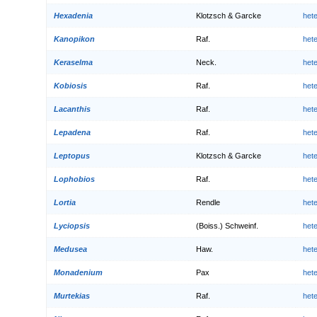
Hexadenia
Klotzsch & Garcke
het
Kanopikon
Raf.
het
Keraselma
Neck.
het
Kobiosis
Raf.
het
Lacanthis
Raf.
het
Lepadena
Raf.
het
Leptopus
Klotzsch & Garcke
het
Lophobios
Raf.
het
Lortia
Rendle
het
Lyciopsis
(Boiss.) Schweinf.
het
Medusea
Haw.
het
Monadenium
Pax
het
Murtekias
Raf.
het