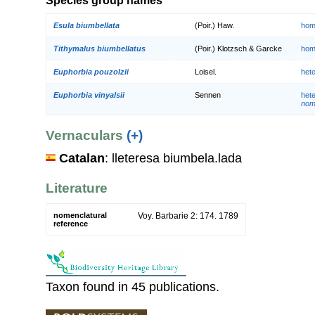
Species group names
Esula biumbellata
(Poir.) Haw.
hom
Tithymalus biumbellatus
(Poir.) Klotzsch & Garcke
hom
Euphorbia pouzolzii
Loisel.
het
Euphorbia vinyalsii
Sennen
het
nom
Vernaculars
(+)
Catalan
: lleteresa biumbela.lada
Literature
nomenclatural
Voy. Barbarie 2: 174. 1789
reference
Taxon found in 45 publications.