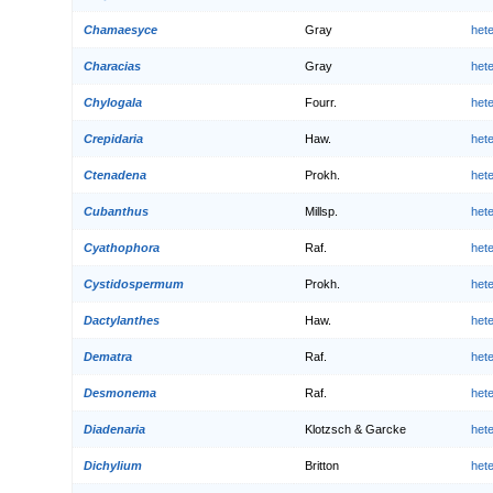
Chamaesyce
Gray
het
Characias
Gray
het
Chylogala
Fourr.
het
Crepidaria
Haw.
het
Ctenadena
Prokh.
het
Cubanthus
Millsp.
het
Cyathophora
Raf.
het
Cystidospermum
Prokh.
het
Dactylanthes
Haw.
het
Dematra
Raf.
het
Desmonema
Raf.
het
Diadenaria
Klotzsch & Garcke
het
Dichylium
Britton
het