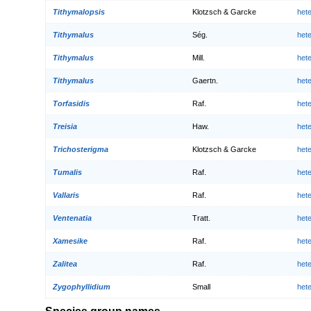
Tithymalopsis
Klotzsch & Garcke
het
Tithymalus
Ség.
het
Tithymalus
Mill.
het
Tithymalus
Gaertn.
het
Torfasidis
Raf.
het
Treisia
Haw.
het
Trichosterigma
Klotzsch & Garcke
het
Tumalis
Raf.
het
Vallaris
Raf.
het
Ventenatia
Tratt.
het
Xamesike
Raf.
het
Zalitea
Raf.
het
Zygophyllidium
Small
het