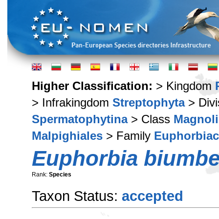
Higher Classification:
> Kingdom
> Infrakingdom
Streptophyta
> Div
Spermatophytina
> Class
Magnoli
Malpighiales
> Family
Euphorbiac
Euphorbia biumbel
Rank:
Species
Taxon Status:
accepted