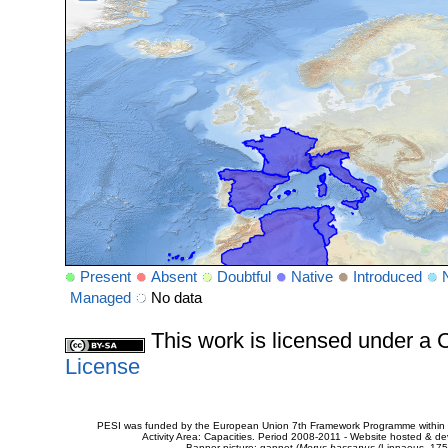
Present
Absent
Doubtful
Native
Introduced
Managed
No data
This work is licensed under 
License
PESI was funded by the European Union 7th Framework Programme within t
Activity Area: Capacities. Period 2008-2011 - Website hosted & 
Banner picture: gannet (
Morus bassanus
(Linnaeus, 175