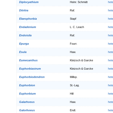
Diplocyathium
Heinr. Schmidt
het
Ditritra
Raf.
het
Elaeophorbia
Stapf
het
Endadenium
L. C. Leach
het
Endoisila
Raf.
het
Epurga
Fourr.
het
Esula
Haw.
het
Eumecanthus
Klotzsch & Garcke
het
Euphorbiastrum
Klotzsch & Garcke
het
Euphorbiodendron
Millsp.
het
Euphorbion
St.-Lag.
het
Euphorbium
Hill
het
Galarhoeus
Haw.
het
Galorhoeus
Endl.
het