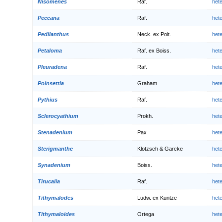
Nisomenes
Raf.
het
Peccana
Raf.
het
Pedilanthus
Neck. ex Poit.
het
Petaloma
Raf. ex Boiss.
het
Pleuradena
Raf.
het
Poinsettia
Graham
het
Pythius
Raf.
het
Sclerocyathium
Prokh.
het
Stenadenium
Pax
het
Sterigmanthe
Klotzsch & Garcke
het
Synadenium
Boiss.
het
Tirucalia
Raf.
het
Tithymalodes
Ludw. ex Kuntze
het
Tithymaloides
Ortega
het