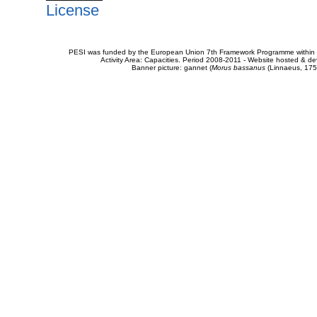
License
PESI was funded by the European Union 7th Framework Programme within t
Activity Area: Capacities. Period 2008-2011 - Website hosted & 
Banner picture: gannet (
Morus bassanus
(Linnaeus, 175