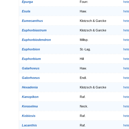
Epurga
Fourr.
het
Esula
Haw.
het
Eumecanthus
Klotzsch & Garcke
het
Euphorbiastrum
Klotzsch & Garcke
het
Euphorbiodendron
Millsp.
het
Euphorbion
St.-Lag.
het
Euphorbium
Hill
het
Galarhoeus
Haw.
het
Galorhoeus
Endl.
het
Hexadenia
Klotzsch & Garcke
het
Kanopikon
Raf.
het
Keraselma
Neck.
het
Kobiosis
Raf.
het
Lacanthis
Raf.
het