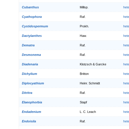
Cubanthus
Millsp.
het
Cyathophora
Raf.
het
Cystidospermum
Prokh.
het
Dactylanthes
Haw.
het
Dematra
Raf.
het
Desmonema
Raf.
het
Diadenaria
Klotzsch & Garcke
het
Dichylium
Britton
het
Diplocyathium
Heinr. Schmidt
het
Ditritra
Raf.
het
Elaeophorbia
Stapf
het
Endadenium
L. C. Leach
het
Endoisila
Raf.
het