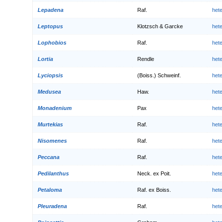
Lepadena
Raf.
het
Leptopus
Klotzsch & Garcke
het
Lophobios
Raf.
het
Lortia
Rendle
het
Lyciopsis
(Boiss.) Schweinf.
het
Medusea
Haw.
het
Monadenium
Pax
het
Murtekias
Raf.
het
Nisomenes
Raf.
het
Peccana
Raf.
het
Pedilanthus
Neck. ex Poit.
het
Petaloma
Raf. ex Boiss.
het
Pleuradena
Raf.
het