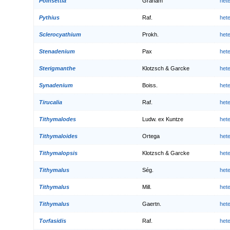
Poinsettia
Graham
het
Pythius
Raf.
het
Sclerocyathium
Prokh.
het
Stenadenium
Pax
het
Sterigmanthe
Klotzsch & Garcke
het
Synadenium
Boiss.
het
Tirucalia
Raf.
het
Tithymalodes
Ludw. ex Kuntze
het
Tithymaloides
Ortega
het
Tithymalopsis
Klotzsch & Garcke
het
Tithymalus
Ség.
het
Tithymalus
Mill.
het
Tithymalus
Gaertn.
het
Torfasidis
Raf.
het