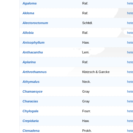
Agaloma
Raf.
het
Aklema
Raf.
het
Alectoroctonum
Schltdl.
het
Allobia
Raf.
het
Anisophyllum
Haw.
het
Anthacantha
Lem.
het
Aplarina
Raf.
het
Arthrothamnus
Klotzsch & Garcke
het
Athymalus
Neck.
het
Chamaesyce
Gray
het
Characias
Gray
het
Chylogala
Fourr.
het
Crepidaria
Haw.
het
Ctenadena
Prokh.
het