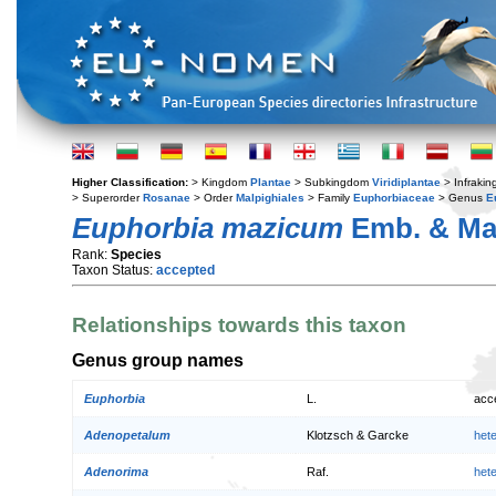
Higher Classification:
> Kingdom
Plantae
> Subkingdom
Viridiplantae
> Infraki
> Superorder
Rosanae
> Order
Malpighiales
> Family
Euphorbiaceae
> Genus
E
Euphorbia mazicum
Emb. & Ma
Rank:
Species
Taxon Status:
accepted
Relationships towards this taxon
Genus group names
Euphorbia
L.
acc
Adenopetalum
Klotzsch & Garcke
het
Adenorima
Raf.
het