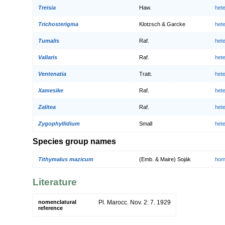
Treisia
Haw.
het
Trichosterigma
Klotzsch & Garcke
het
Tumalis
Raf.
het
Vallaris
Raf.
het
Ventenatia
Tratt.
het
Xamesike
Raf.
het
Zalitea
Raf.
het
Zygophyllidium
Small
het
Species group names
Tithymalus mazicum
(Emb. & Maire) Soják
hom
Literature
nomenclatural
Pl. Marocc. Nov. 2: 7. 1929
reference