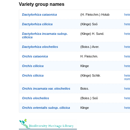
Variety group names
Dactylorhiza cataonica
(H. Fleischm.) Holub
het
Dactylorhiza cilicica
(Klinge) Soó
het
Dactylorhiza incarnata subsp.
(Klinge) H. Sund.
het
cilicica
Dactylorhiza olocheilos
(Boiss.) Aver.
het
Orchis cataonica
H. Fleischm.
het
Orchis cilicica
Klinge
het
Orchis cilicica
(Klinge) Schltr.
het
nom.
Orchis incarnata var. olocheilos
Boiss.
het
Orchis olocheilos
(Boiss.) Soó
het
Orchis orientalis subsp. cilicica
Klinge
het