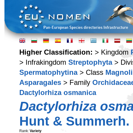
Higher Classification:
> Kingdom
> Infrakingdom
Streptophyta
> Div
Spermatophytina
> Class
Magnoli
Asparagales
> Family
Orchidacea
Dactylorhiza osmanica
Dactylorhiza osma
Hunt & Summerh. 
Rank:
Variety