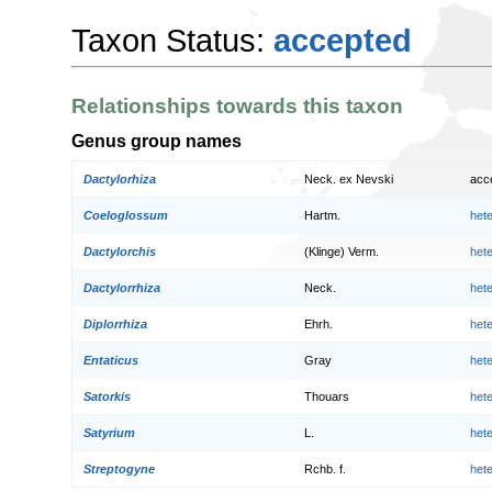
Taxon Status:
accepted
Relationships towards this taxon
Genus group names
Dactylorhiza
Neck. ex Nevski
acc
Coeloglossum
Hartm.
het
Dactylorchis
(Klinge) Verm.
het
Dactylorrhiza
Neck.
het
Diplorrhiza
Ehrh.
het
Entaticus
Gray
het
Satorkis
Thouars
het
Satyrium
L.
het
Streptogyne
Rchb. f.
het