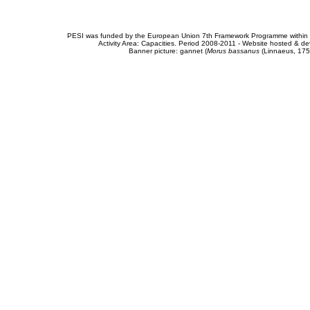
PESI was funded by the European Union 7th Framework Programme within t
Activity Area: Capacities. Period 2008-2011 - Website hosted & 
Banner picture: gannet (
Morus bassanus
(Linnaeus, 175