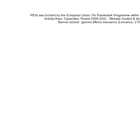
PESI was funded by the European Union 7th Framework Programme within t
Activity Area: Capacities. Period 2008-2011 - Website hosted & 
Banner picture: gannet (
Morus bassanus
(Linnaeus, 175