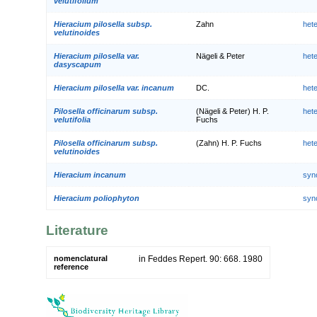
velutifolium
Hieracium pilosella subsp.
Zahn
het
velutinoides
Hieracium pilosella var.
Nägeli & Peter
het
dasyscapum
Hieracium pilosella var. incanum
DC.
het
Pilosella officinarum subsp.
(Nägeli & Peter) H. P.
het
velutifolia
Fuchs
Pilosella officinarum subsp.
(Zahn) H. P. Fuchs
het
velutinoides
Hieracium incanum
syn
Hieracium poliophyton
syn
Literature
nomenclatural
in Feddes Repert. 90: 668. 1980
reference