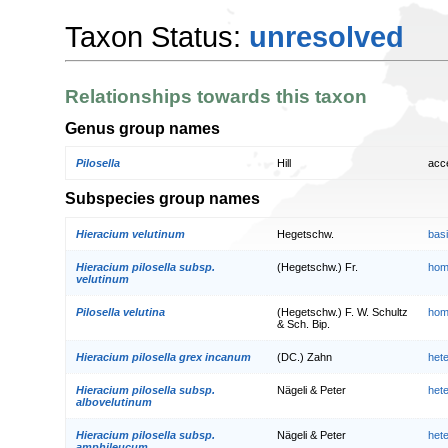
Taxon Status:
unresolved
Relationships towards this taxon
Genus group names
Pilosella
Hill
acc
Subspecies group names
Hieracium velutinum
Hegetschw.
bas
Hieracium pilosella subsp.
(Hegetschw.) Fr.
hom
velutinum
Pilosella velutina
(Hegetschw.) F. W. Schultz
hom
& Sch. Bip.
Hieracium pilosella grex incanum
(DC.) Zahn
het
Hieracium pilosella subsp.
Nägeli & Peter
het
albovelutinum
Hieracium pilosella subsp.
Nägeli & Peter
het
amphileucum