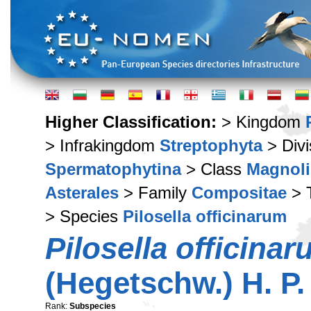
Higher Classification:
> Kingdom
> Infrakingdom
Streptophyta
> Div
Spermatophytina
> Class
Magnoli
Asterales
> Family
Compositae
> 
> Species
Pilosella officinarum
Pilosella officina
(Hegetschw.) H. P
Rank:
Subspecies