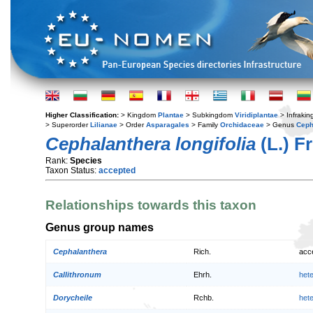
Higher Classification:
> Kingdom
Plantae
> Subkingdom
Viridiplantae
> Infraki
> Superorder
Lilianae
> Order
Asparagales
> Family
Orchidaceae
> Genus
Ceph
Cephalanthera longifolia
(L.) F
Rank:
Species
Taxon Status:
accepted
Relationships towards this taxon
Genus group names
Cephalanthera
Rich.
acc
Callithronum
Ehrh.
het
Dorycheile
Rchb.
het