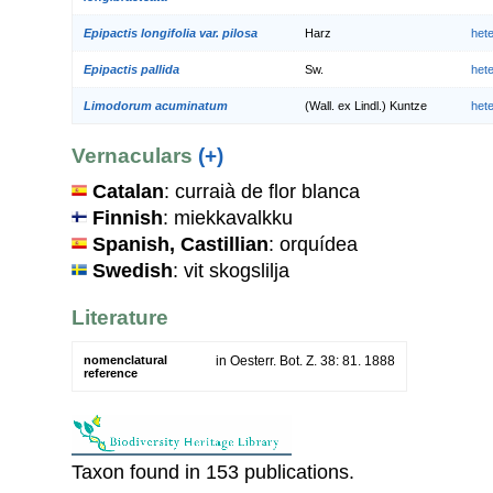
Epipactis longifolia var. pilosa
Harz
het
Epipactis pallida
Sw.
het
Limodorum acuminatum
(Wall. ex Lindl.) Kuntze
het
Vernaculars
(+)
Catalan
: curraià de flor blanca
Finnish
: miekkavalkku
Spanish, Castillian
: orquídea
Swedish
: vit skogslilja
Literature
nomenclatural
in Oesterr. Bot. Z. 38: 81. 1888
reference
Taxon found in 153 publications.