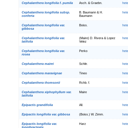
Cephalanthera longifolia f. pumila
Asch. & Graebn.
het
Cephalanthera longifolia subsp.
B. Baumann & H.
het
conferta
Baumann
Cephalanthera longifolia var.
Boiss.
het
gibbosa
Cephalanthera longifolia var.
(Maire) D. Rivera & Lopez
het
latifolia
Velez
Cephalanthera longifolia var.
Perko
het
rosea
Cephalanthera mairei
Schltr.
het
Cephalanthera maravignae
Tineo
het
Cephalanthera thomsonii
Rchb. f.
het
Cephalanthera xiphophyllum var.
Maire
het
latifolia
Epipactis grandifolia
All.
het
Epipactis longifolia var. gibbosa
(Boiss.) W. Zimm.
het
Epipactis longifolia var.
Harz
het
longibracteata