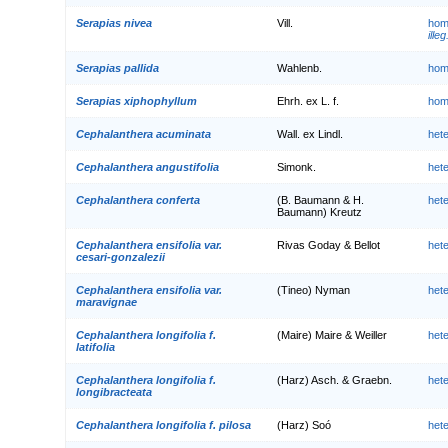
Serapias nivea
Vill.
hom
illeg
Serapias pallida
Wahlenb.
hom
Serapias xiphophyllum
Ehrh. ex L. f.
hom
Cephalanthera acuminata
Wall. ex Lindl.
het
Cephalanthera angustifolia
Simonk.
het
Cephalanthera conferta
(B. Baumann & H.
het
Baumann) Kreutz
Cephalanthera ensifolia var.
Rivas Goday & Bellot
het
cesari-gonzalezii
Cephalanthera ensifolia var.
(Tineo) Nyman
het
maravignae
Cephalanthera longifolia f.
(Maire) Maire & Weiller
het
latifolia
Cephalanthera longifolia f.
(Harz) Asch. & Graebn.
het
longibracteata
Cephalanthera longifolia f. pilosa
(Harz) Soó
het