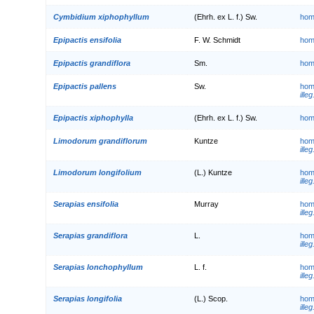
Cymbidium xiphophyllum
(Ehrh. ex L. f.) Sw.
hom
Epipactis ensifolia
F. W. Schmidt
hom
Epipactis grandiflora
Sm.
hom
Epipactis pallens
Sw.
hom
illeg
Epipactis xiphophylla
(Ehrh. ex L. f.) Sw.
hom
Limodorum grandiflorum
Kuntze
hom
illeg
Limodorum longifolium
(L.) Kuntze
hom
illeg
Serapias ensifolia
Murray
hom
illeg
Serapias grandiflora
L.
hom
illeg
Serapias lonchophyllum
L. f.
hom
illeg
Serapias longifolia
(L.) Scop.
hom
illeg