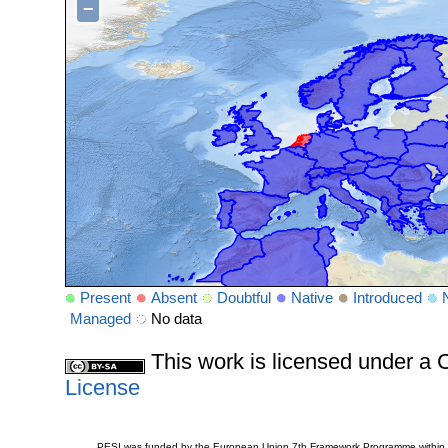
−
Present
Absent
Doubtful
Native
Introduced
Managed
No data
This work is licensed under 
License
PESI was funded by the European Union 7th Framework Programme within t