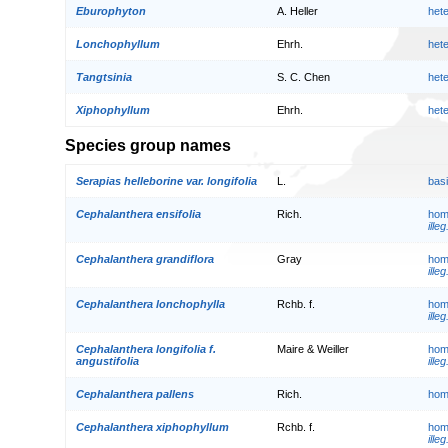
Eburophyton
A. Heller
het
Lonchophyllum
Ehrh.
het
Tangtsinia
S. C. Chen
het
Xiphophyllum
Ehrh.
het
Species group names
Serapias helleborine var. longifolia
L.
bas
Cephalanthera ensifolia
Rich.
hom
illeg
Cephalanthera grandiflora
Gray
hom
illeg
Cephalanthera lonchophylla
Rchb. f.
hom
illeg
Cephalanthera longifolia f.
Maire & Weiller
hom
angustifolia
illeg
Cephalanthera pallens
Rich.
hom
Cephalanthera xiphophyllum
Rchb. f.
hom
illeg