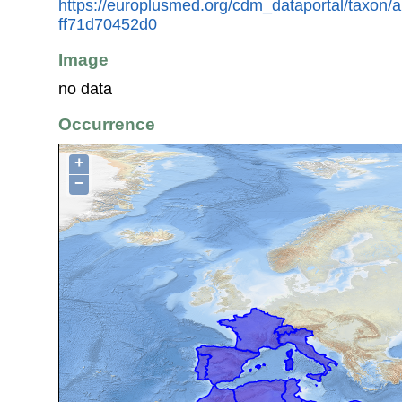
https://europlusmed.org/cdm_dataportal/taxon
ff71d70452d0
Image
no data
Occurrence
+
−