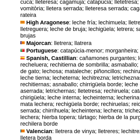
cuca; lleteresa; cagamuja; catapúcia; lletetresa;
vomitòria; lletera serrada; lleteresa serrada; ca
rateira
High Aragonese
: leche fría; lechimuela; lletr
lletreguera; leche de bruja; lechigüela; letrera; 
brujas
Majorcan
: lletrera; llatrera
Portuguese
: catapúcia-menor; morganheira; 
Spanish, Castillian
: cañamones purgantes; le
recheluera; rechitierna de sombrilla; asmaballo; 
de gato; lechosa; mataleche; piñoncillos; rechir
leche tierna; lecheterna; lechitrezna; letrichez
rechitiernas; asnaballo; chirrigüela borde; leche
aserrada; letrichernas; lletetresa; rechiruela; ca
chirigüela; leche interna; lecheinterna; lecherina
mata lechera; rechigüela borde; rechiruelas; rei
serrada; chirrihuela; lecheintena; lechera; trich
lechera; hierba topera; tártago; hierba de la purg
rechilera borde
Valencian
: lletrera de vinya; lletreres; lechitre
lletera borda