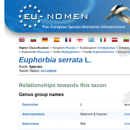
Higher Classification:
> Kingdom
Plantae
> Subkingdom
Viridiplantae
> Infraki
> Superorder
Rosanae
> Order
Malpighiales
> Family
Euphorbiaceae
> Genus
E
Euphorbia serrata
L.
Rank:
Species
Taxon Status:
accepted
Relationships towards this taxon
Genus group names
Euphorbia
L.
acc
Adenopetalum
Klotzsch & Garcke
het
Adenorima
Raf.
het