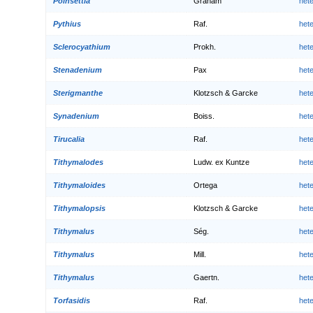
Poinsettia
Graham
het
Pythius
Raf.
het
Sclerocyathium
Prokh.
het
Stenadenium
Pax
het
Sterigmanthe
Klotzsch & Garcke
het
Synadenium
Boiss.
het
Tirucalia
Raf.
het
Tithymalodes
Ludw. ex Kuntze
het
Tithymaloides
Ortega
het
Tithymalopsis
Klotzsch & Garcke
het
Tithymalus
Ség.
het
Tithymalus
Mill.
het
Tithymalus
Gaertn.
het
Torfasidis
Raf.
het