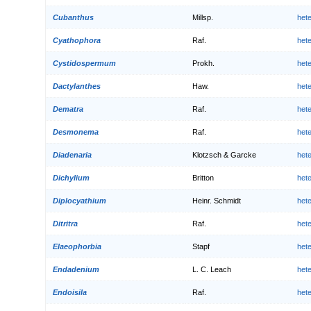
Cubanthus
Millsp.
het
Cyathophora
Raf.
het
Cystidospermum
Prokh.
het
Dactylanthes
Haw.
het
Dematra
Raf.
het
Desmonema
Raf.
het
Diadenaria
Klotzsch & Garcke
het
Dichylium
Britton
het
Diplocyathium
Heinr. Schmidt
het
Ditritra
Raf.
het
Elaeophorbia
Stapf
het
Endadenium
L. C. Leach
het
Endoisila
Raf.
het