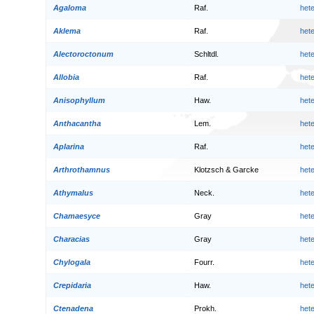
Agaloma
Raf.
het
Aklema
Raf.
het
Alectoroctonum
Schltdl.
het
Allobia
Raf.
het
Anisophyllum
Haw.
het
Anthacantha
Lem.
het
Aplarina
Raf.
het
Arthrothamnus
Klotzsch & Garcke
het
Athymalus
Neck.
het
Chamaesyce
Gray
het
Characias
Gray
het
Chylogala
Fourr.
het
Crepidaria
Haw.
het
Ctenadena
Prokh.
het