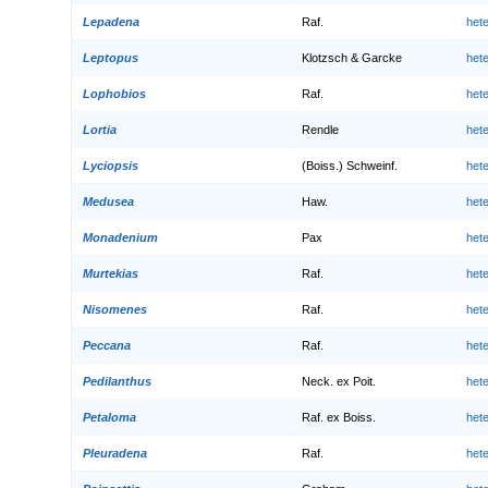
Lepadena
Raf.
het
Leptopus
Klotzsch & Garcke
het
Lophobios
Raf.
het
Lortia
Rendle
het
Lyciopsis
(Boiss.) Schweinf.
het
Medusea
Haw.
het
Monadenium
Pax
het
Murtekias
Raf.
het
Nisomenes
Raf.
het
Peccana
Raf.
het
Pedilanthus
Neck. ex Poit.
het
Petaloma
Raf. ex Boiss.
het
Pleuradena
Raf.
het