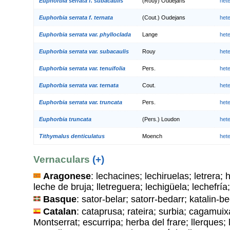
Euphorbia serrata f. subacaulis
(Rouy) Oudejans
het
Euphorbia serrata f. ternata
(Cout.) Oudejans
het
Euphorbia serrata var. phylloclada
Lange
het
Euphorbia serrata var. subacaulis
Rouy
het
Euphorbia serrata var. tenuifolia
Pers.
het
Euphorbia serrata var. ternata
Cout.
het
Euphorbia serrata var. truncata
Pers.
het
Euphorbia truncata
(Pers.) Loudon
het
Tithymalus denticulatus
Moench
het
Vernaculars
(+)
Aragonese
: lechacines; lechiruelas; letrera; 
leche de bruja; lletreguera; lechigüela; lechefría;
Basque
: sator-belar; satorr-bedarr; katalin-b
Catalan
: cataprusa; rateira; surbia; cagamui
Montserrat; escurripa; herba del frare; llerques;