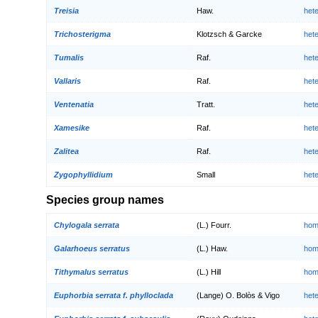
Treisia
Haw.
het
Trichosterigma
Klotzsch & Garcke
het
Tumalis
Raf.
het
Vallaris
Raf.
het
Ventenatia
Tratt.
het
Xamesike
Raf.
het
Zalitea
Raf.
het
Zygophyllidium
Small
het
Species group names
Chylogala serrata
(L.) Fourr.
hom
Galarhoeus serratus
(L.) Haw.
hom
Tithymalus serratus
(L.) Hill
hom
Euphorbia serrata f. phylloclada
(Lange) O. Bolòs & Vigo
het