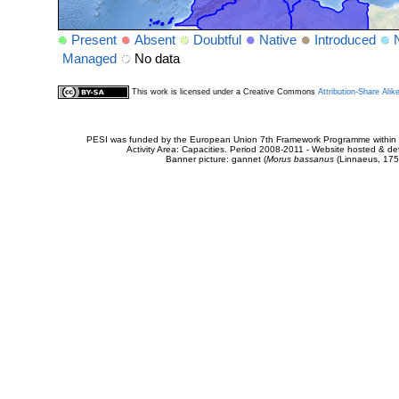
Present
Absent
Doubtful
Native
Introduced
Managed
No data
This work is licensed under a Creative Commons
Attribution-Share Alik
PESI was funded by the European Union 7th Framework Programme within t
Activity Area: Capacities. Period 2008-2011 - Website hosted & 
Banner picture: gannet (
Morus bassanus
(Linnaeus, 175