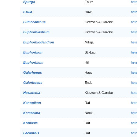
Epurga
Fourr.
het
Esula
Haw.
het
Eumecanthus
Klotzsch & Garcke
het
Euphorbiastrum
Klotzsch & Garcke
het
Euphorbiodendron
Millsp.
het
Euphorbion
St.-Lag.
het
Euphorbium
Hill
het
Galarhoeus
Haw.
het
Galorhoeus
Endl.
het
Hexadenia
Klotzsch & Garcke
het
Kanopikon
Raf.
het
Keraselma
Neck.
het
Kobiosis
Raf.
het
Lacanthis
Raf.
het