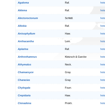
Agaloma
Raf.
het
Aklema
Raf.
het
Alectoroctonum
Schltdl.
het
Allobia
Raf.
het
Anisophyllum
Haw.
het
Anthacantha
Lem.
het
Aplarina
Raf.
het
Arthrothamnus
Klotzsch & Garcke
het
Athymalus
Neck.
het
Chamaesyce
Gray
het
Characias
Gray
het
Chylogala
Fourr.
het
Crepidaria
Haw.
het
Ctenadena
Prokh.
het