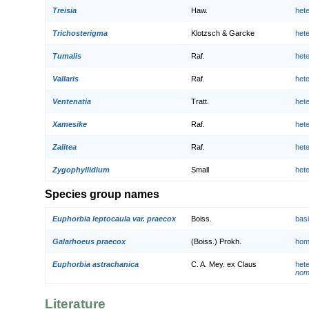
Treisia
Haw.
het
Trichosterigma
Klotzsch & Garcke
het
Tumalis
Raf.
het
Vallaris
Raf.
het
Ventenatia
Tratt.
het
Xamesike
Raf.
het
Zalitea
Raf.
het
Zygophyllidium
Small
het
Species group names
Euphorbia leptocaula var. praecox
Boiss.
bas
Galarhoeus praecox
(Boiss.) Prokh.
hom
Euphorbia astrachanica
C. A. Mey. ex Claus
het
nom.
Literature