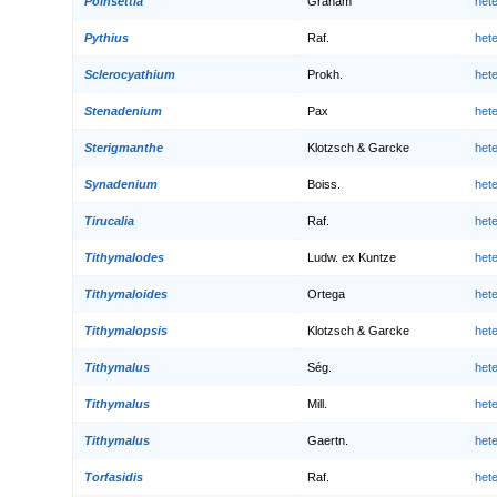
Poinsettia
Graham
het
Pythius
Raf.
het
Sclerocyathium
Prokh.
het
Stenadenium
Pax
het
Sterigmanthe
Klotzsch & Garcke
het
Synadenium
Boiss.
het
Tirucalia
Raf.
het
Tithymalodes
Ludw. ex Kuntze
het
Tithymaloides
Ortega
het
Tithymalopsis
Klotzsch & Garcke
het
Tithymalus
Ség.
het
Tithymalus
Mill.
het
Tithymalus
Gaertn.
het
Torfasidis
Raf.
het