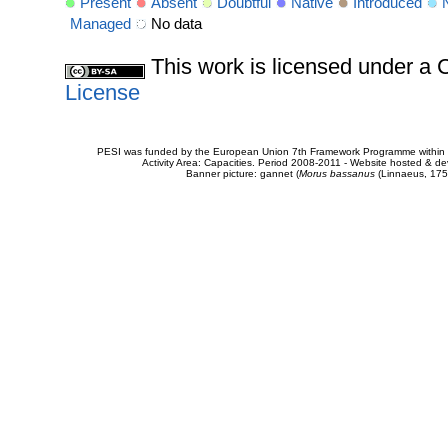
Present
Absent
Doubtful
Native
Introduced
Managed
No data
This work is licensed under 
License
PESI was funded by the European Union 7th Framework Programme within t
Activity Area: Capacities. Period 2008-2011 - Website hosted & 
Banner picture: gannet (
Morus bassanus
(Linnaeus, 175