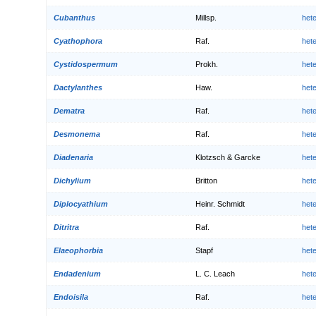
Cubanthus
Millsp.
het
Cyathophora
Raf.
het
Cystidospermum
Prokh.
het
Dactylanthes
Haw.
het
Dematra
Raf.
het
Desmonema
Raf.
het
Diadenaria
Klotzsch & Garcke
het
Dichylium
Britton
het
Diplocyathium
Heinr. Schmidt
het
Ditritra
Raf.
het
Elaeophorbia
Stapf
het
Endadenium
L. C. Leach
het
Endoisila
Raf.
het