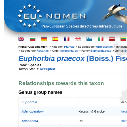
Higher Classification:
> Kingdom
Plantae
> Subkingdom
Viridiplantae
> Infraki
> Superorder
Rosanae
> Order
Malpighiales
> Family
Euphorbiaceae
> Genus
E
Euphorbia praecox
(Boiss.) Fis
Rank:
Species
Taxon Status:
accepted
Relationships towards this taxon
Genus group names
Euphorbia
L.
acc
Adenopetalum
Klotzsch & Garcke
het
Adenorima
Raf.
het