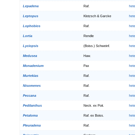
Lepadena
Raf.
het
Leptopus
Klotzsch & Garcke
het
Lophobios
Raf.
het
Lortia
Rendle
het
Lyciopsis
(Boiss.) Schweinf.
het
Medusea
Haw.
het
Monadenium
Pax
het
Murtekias
Raf.
het
Nisomenes
Raf.
het
Peccana
Raf.
het
Pedilanthus
Neck. ex Poit.
het
Petaloma
Raf. ex Boiss.
het
Pleuradena
Raf.
het