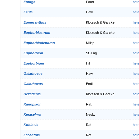
Epurga
Fourr.
het
Esula
Haw.
het
Eumecanthus
Klotzsch & Garcke
het
Euphorbiastrum
Klotzsch & Garcke
het
Euphorbiodendron
Millsp.
het
Euphorbion
St.-Lag.
het
Euphorbium
Hill
het
Galarhoeus
Haw.
het
Galorhoeus
Endl.
het
Hexadenia
Klotzsch & Garcke
het
Kanopikon
Raf.
het
Keraselma
Neck.
het
Kobiosis
Raf.
het
Lacanthis
Raf.
het