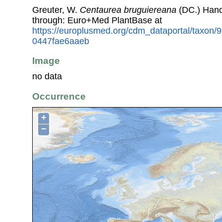
Greuter, W.
Centaurea bruguiereana
(DC.) Hand
through: Euro+Med PlantBase at
https://europlusmed.org/cdm_dataportal/taxon/
0447fae6aaeb
Image
no data
Occurrence
+
−