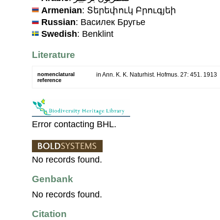
Armenian
: Տերեփուկ Բրուգյեի
Russian
: Василек Бругье
Swedish
: Benklint
Literature
nomenclatural
in Ann. K. K. Naturhist. Hofmus. 27: 451. 1913
reference
Error contacting BHL.
No records found.
Genbank
No records found.
Citation