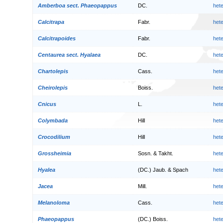
Amberboa sect. Phaeopappus
DC.
het
Calcitrapa
Fabr.
het
Calcitrapoides
Fabr.
het
Centaurea sect. Hyalaea
DC.
het
Chartolepis
Cass.
het
Cheirolepis
Boiss.
het
Cnicus
L.
het
Colymbada
Hill
het
Crocodilium
Hill
het
Grossheimia
Sosn. & Takht.
het
Hyalea
(DC.) Jaub. & Spach
het
Jacea
Mill.
het
Melanoloma
Cass.
het
Phaeopappus
(DC.) Boiss.
het