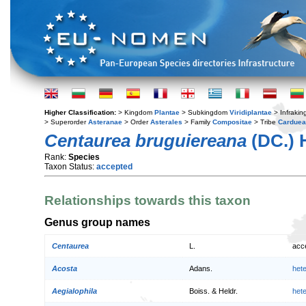
Higher Classification:
> Kingdom
Plantae
> Subkingdom
Viridiplantae
> Infraki
> Superorder
Asteranae
> Order
Asterales
> Family
Compositae
> Tribe
Cardue
Centaurea bruguiereana
(DC.) 
Rank:
Species
Taxon Status:
accepted
Relationships towards this taxon
Genus group names
Centaurea
L.
acc
Acosta
Adans.
het
Aegialophila
Boiss. & Heldr.
het