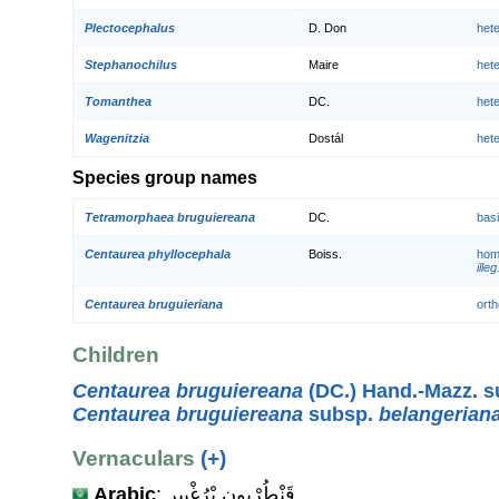
Plectocephalus
D. Don
het
Stephanochilus
Maire
het
Tomanthea
DC.
het
Wagenitzia
Dostál
het
Species group names
Tetramorphaea bruguiereana
DC.
bas
Centaurea phyllocephala
Boiss.
hom
illeg
Centaurea bruguieriana
orth
Children
Centaurea bruguiereana
(DC.) Hand.-Mazz. 
Centaurea bruguiereana
subsp.
belangerian
Vernaculars
(+)
Arabic
: قَنْطُرْيون بْرُغْيير