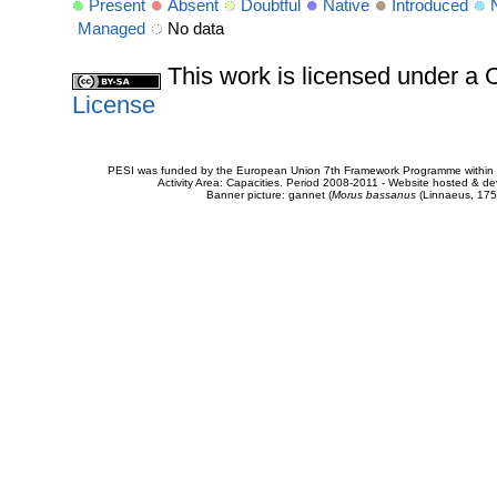
Present
Absent
Doubtful
Native
Introduced
Managed
No data
This work is licensed under 
License
PESI was funded by the European Union 7th Framework Programme within t
Activity Area: Capacities. Period 2008-2011 - Website hosted & 
Banner picture: gannet (
Morus bassanus
(Linnaeus, 175