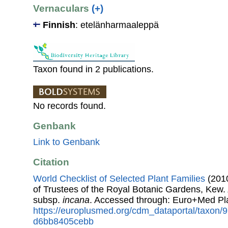
Vernaculars
(+)
Finnish
: etelänharmaaleppä
Taxon found in 2 publications.
No records found.
Genbank
Link to Genbank
Citation
World Checklist of Selected Plant Families
(2010
of Trustees of the Royal Botanic Gardens, Kew.
subsp.
incana
. Accessed through: Euro+Med Pl
https://europlusmed.org/cdm_dataportal/taxon
d6bb8405cebb