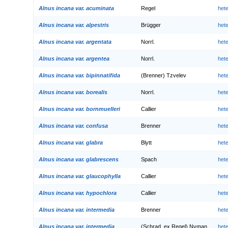
Alnus incana var. acuminata
Regel
het
Alnus incana var. alpestris
Brügger
het
Alnus incana var. argentata
Norrl.
het
Alnus incana var. argentea
Norrl.
het
Alnus incana var. bipinnatifida
(Brenner) Tzvelev
het
Alnus incana var. borealis
Norrl.
het
Alnus incana var. bornmuelleri
Callier
het
Alnus incana var. confusa
Brenner
het
Alnus incana var. glabra
Blytt
het
Alnus incana var. glabrescens
Spach
het
Alnus incana var. glaucophylla
Callier
het
Alnus incana var. hypochlora
Callier
het
Alnus incana var. intermedia
Brenner
het
Alnus incana var. intermedia
(Schrad. ex Regel) Nyman
het