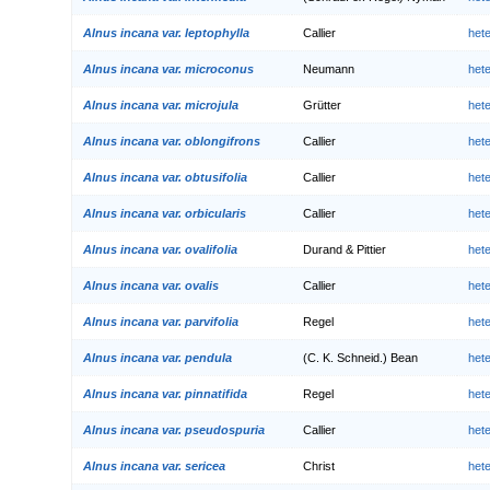
Alnus incana var. leptophylla
Callier
het
Alnus incana var. microconus
Neumann
het
Alnus incana var. microjula
Grütter
het
Alnus incana var. oblongifrons
Callier
het
Alnus incana var. obtusifolia
Callier
het
Alnus incana var. orbicularis
Callier
het
Alnus incana var. ovalifolia
Durand & Pittier
het
Alnus incana var. ovalis
Callier
het
Alnus incana var. parvifolia
Regel
het
Alnus incana var. pendula
(C. K. Schneid.) Bean
het
Alnus incana var. pinnatifida
Regel
het
Alnus incana var. pseudospuria
Callier
het
Alnus incana var. sericea
Christ
het