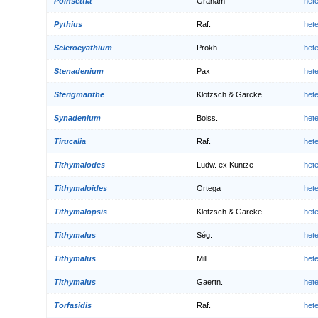
Poinsettia
Graham
het
Pythius
Raf.
het
Sclerocyathium
Prokh.
het
Stenadenium
Pax
het
Sterigmanthe
Klotzsch & Garcke
het
Synadenium
Boiss.
het
Tirucalia
Raf.
het
Tithymalodes
Ludw. ex Kuntze
het
Tithymaloides
Ortega
het
Tithymalopsis
Klotzsch & Garcke
het
Tithymalus
Ség.
het
Tithymalus
Mill.
het
Tithymalus
Gaertn.
het
Torfasidis
Raf.
het