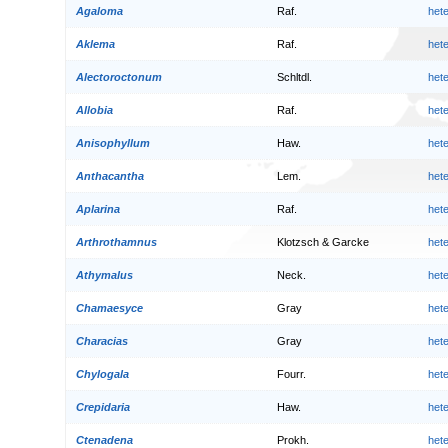
Agaloma
Raf.
het
Aklema
Raf.
het
Alectoroctonum
Schltdl.
het
Allobia
Raf.
het
Anisophyllum
Haw.
het
Anthacantha
Lem.
het
Aplarina
Raf.
het
Arthrothamnus
Klotzsch & Garcke
het
Athymalus
Neck.
het
Chamaesyce
Gray
het
Characias
Gray
het
Chylogala
Fourr.
het
Crepidaria
Haw.
het
Ctenadena
Prokh.
het