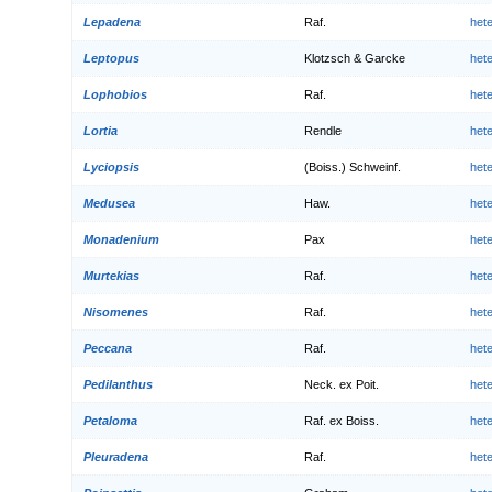
Lepadena
Raf.
het
Leptopus
Klotzsch & Garcke
het
Lophobios
Raf.
het
Lortia
Rendle
het
Lyciopsis
(Boiss.) Schweinf.
het
Medusea
Haw.
het
Monadenium
Pax
het
Murtekias
Raf.
het
Nisomenes
Raf.
het
Peccana
Raf.
het
Pedilanthus
Neck. ex Poit.
het
Petaloma
Raf. ex Boiss.
het
Pleuradena
Raf.
het