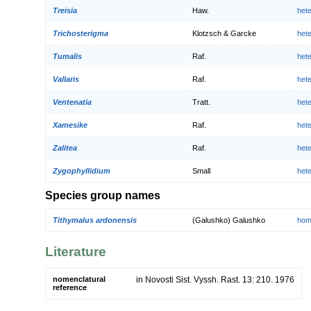
Treisia
Haw.
het
Trichosterigma
Klotzsch & Garcke
het
Tumalis
Raf.
het
Vallaris
Raf.
het
Ventenatia
Tratt.
het
Xamesike
Raf.
het
Zalitea
Raf.
het
Zygophyllidium
Small
het
Species group names
Tithymalus ardonensis
(Galushko) Galushko
hom
Literature
nomenclatural
in Novosti Sist. Vyssh. Rast. 13: 210. 1976
reference