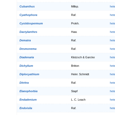
Cubanthus
Millsp.
het
Cyathophora
Raf.
het
Cystidospermum
Prokh.
het
Dactylanthes
Haw.
het
Dematra
Raf.
het
Desmonema
Raf.
het
Diadenaria
Klotzsch & Garcke
het
Dichylium
Britton
het
Diplocyathium
Heinr. Schmidt
het
Ditritra
Raf.
het
Elaeophorbia
Stapf
het
Endadenium
L. C. Leach
het
Endoisila
Raf.
het