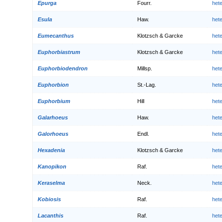
Epurga
Fourr.
het
Esula
Haw.
het
Eumecanthus
Klotzsch & Garcke
het
Euphorbiastrum
Klotzsch & Garcke
het
Euphorbiodendron
Millsp.
het
Euphorbion
St.-Lag.
het
Euphorbium
Hill
het
Galarhoeus
Haw.
het
Galorhoeus
Endl.
het
Hexadenia
Klotzsch & Garcke
het
Kanopikon
Raf.
het
Keraselma
Neck.
het
Kobiosis
Raf.
het
Lacanthis
Raf.
het