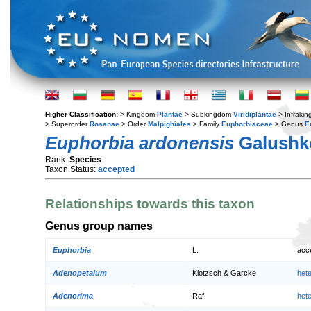
Higher Classification:
> Kingdom
Plantae
> Subkingdom
Viridiplantae
> Infraki
> Superorder
Rosanae
> Order
Malpighiales
> Family
Euphorbiaceae
> Genus
E
Euphorbia ardonensis
Galushk
Rank:
Species
Taxon Status:
accepted
Relationships towards this taxon
Genus group names
Euphorbia
L.
acc
Adenopetalum
Klotzsch & Garcke
het
Adenorima
Raf.
het