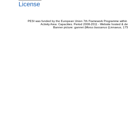
License
PESI was funded by the European Union 7th Framework Programme within t
Activity Area: Capacities. Period 2008-2011 - Website hosted & 
Banner picture: gannet (
Morus bassanus
(Linnaeus, 175