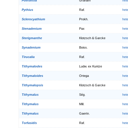
Poinsettia
Graham
het
Pythius
Raf.
het
Sclerocyathium
Prokh.
het
Stenadenium
Pax
het
Sterigmanthe
Klotzsch & Garcke
het
Synadenium
Boiss.
het
Tirucalia
Raf.
het
Tithymalodes
Ludw. ex Kuntze
het
Tithymaloides
Ortega
het
Tithymalopsis
Klotzsch & Garcke
het
Tithymalus
Ség.
het
Tithymalus
Mill.
het
Tithymalus
Gaertn.
het
Torfasidis
Raf.
het