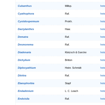
Cubanthus
Millsp.
het
Cyathophora
Raf.
het
Cystidospermum
Prokh.
het
Dactylanthes
Haw.
het
Dematra
Raf.
het
Desmonema
Raf.
het
Diadenaria
Klotzsch & Garcke
het
Dichylium
Britton
het
Diplocyathium
Heinr. Schmidt
het
Ditritra
Raf.
het
Elaeophorbia
Stapf
het
Endadenium
L. C. Leach
het
Endoisila
Raf.
het