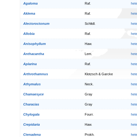
Agaloma
Raf.
het
Aklema
Raf.
het
Alectoroctonum
Schltdl.
het
Allobia
Raf.
het
Anisophyllum
Haw.
het
Anthacantha
Lem.
het
Aplarina
Raf.
het
Arthrothamnus
Klotzsch & Garcke
het
Athymalus
Neck.
het
Chamaesyce
Gray
het
Characias
Gray
het
Chylogala
Fourr.
het
Crepidaria
Haw.
het
Ctenadena
Prokh.
het