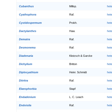
Cubanthus
Millsp.
het
Cyathophora
Raf.
het
Cystidospermum
Prokh.
het
Dactylanthes
Haw.
het
Dematra
Raf.
het
Desmonema
Raf.
het
Diadenaria
Klotzsch & Garcke
het
Dichylium
Britton
het
Diplocyathium
Heinr. Schmidt
het
Ditritra
Raf.
het
Elaeophorbia
Stapf
het
Endadenium
L. C. Leach
het
Endoisila
Raf.
het