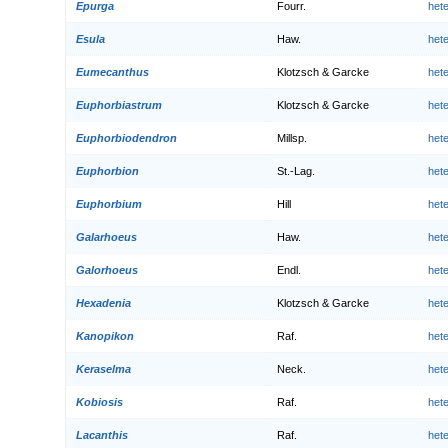
Epurga
Fourr.
het
Esula
Haw.
het
Eumecanthus
Klotzsch & Garcke
het
Euphorbiastrum
Klotzsch & Garcke
het
Euphorbiodendron
Millsp.
het
Euphorbion
St.-Lag.
het
Euphorbium
Hill
het
Galarhoeus
Haw.
het
Galorhoeus
Endl.
het
Hexadenia
Klotzsch & Garcke
het
Kanopikon
Raf.
het
Keraselma
Neck.
het
Kobiosis
Raf.
het
Lacanthis
Raf.
het