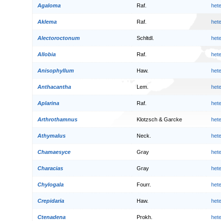
Agaloma
Raf.
het
Aklema
Raf.
het
Alectoroctonum
Schltdl.
het
Allobia
Raf.
het
Anisophyllum
Haw.
het
Anthacantha
Lem.
het
Aplarina
Raf.
het
Arthrothamnus
Klotzsch & Garcke
het
Athymalus
Neck.
het
Chamaesyce
Gray
het
Characias
Gray
het
Chylogala
Fourr.
het
Crepidaria
Haw.
het
Ctenadena
Prokh.
het