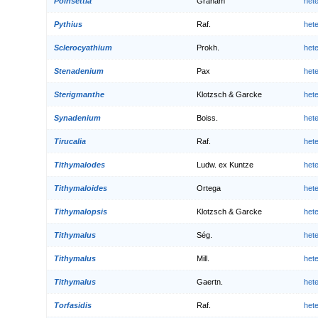
Poinsettia
Graham
het
Pythius
Raf.
het
Sclerocyathium
Prokh.
het
Stenadenium
Pax
het
Sterigmanthe
Klotzsch & Garcke
het
Synadenium
Boiss.
het
Tirucalia
Raf.
het
Tithymalodes
Ludw. ex Kuntze
het
Tithymaloides
Ortega
het
Tithymalopsis
Klotzsch & Garcke
het
Tithymalus
Ség.
het
Tithymalus
Mill.
het
Tithymalus
Gaertn.
het
Torfasidis
Raf.
het