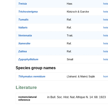
Treisia
Haw.
het
Trichosterigma
Klotzsch & Garcke
het
Tumalis
Raf.
het
Vallaris
Raf.
het
Ventenatia
Tratt.
het
Xamesike
Raf.
het
Zalitea
Raf.
het
Zygophyllidium
Small
het
Species group names
Tithymalus nereidum
(Jahand. & Maire) Soják
hom
Literature
nomenclatural
in Bull. Soc. Hist. Nat. Afrique N. 14: 68. 1923
reference