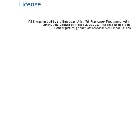
License
PESI was funded by the European Union 7th Framework Programme within t
Activity Area: Capacities. Period 2008-2011 - Website hosted & 
Banner picture: gannet (
Morus bassanus
(Linnaeus, 175