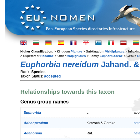
Higher Classification:
> Kingdom
Plantae
> Subkingdom
Viridiplantae
> Infraki
> Superorder
Rosanae
> Order
Malpighiales
> Family
Euphorbiaceae
> Genus
E
Euphorbia nereidum
Jahand. &
Rank:
Species
Taxon Status:
accepted
Relationships towards this taxon
Genus group names
Euphorbia
L.
acc
Adenopetalum
Klotzsch & Garcke
het
Adenorima
Raf.
het