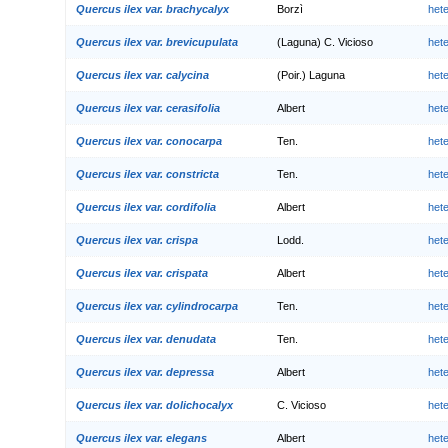
Quercus ilex var. brachycalyx
Borzì
het
Quercus ilex var. brevicupulata
(Laguna) C. Vicioso
het
Quercus ilex var. calycina
(Poir.) Laguna
het
Quercus ilex var. cerasifolia
Albert
het
Quercus ilex var. conocarpa
Ten.
het
Quercus ilex var. constricta
Ten.
het
Quercus ilex var. cordifolia
Albert
het
Quercus ilex var. crispa
Lodd.
het
Quercus ilex var. crispata
Albert
het
Quercus ilex var. cylindrocarpa
Ten.
het
Quercus ilex var. denudata
Ten.
het
Quercus ilex var. depressa
Albert
het
Quercus ilex var. dolichocalyx
C. Vicioso
het
Quercus ilex var. elegans
Albert
het