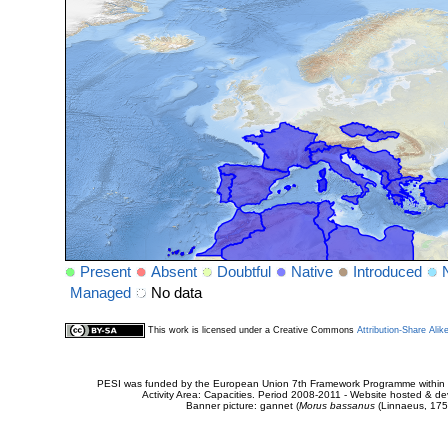
Present
Absent
Doubtful
Native
Introduced
Managed
No data
This work is licensed under a Creative Commons
Attribution-Share Alik
PESI was funded by the European Union 7th Framework Programme within t
Activity Area: Capacities. Period 2008-2011 - Website hosted & 
Banner picture: gannet (
Morus bassanus
(Linnaeus, 175