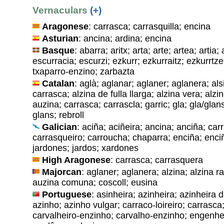
Vernaculars
(+)
Aragonese
: carrasca; carrasquilla; encina
Asturian
: ancina; ardina; encina
Basque
: abarra; aritx; arta; arte; artea; artia
escurracia; escurzi; ezkurr; ezkurraitz; ezkurrtze
txaparro-enzino; zarbazta
Catalan
: aglà; aglanar; aglaner; aglanera; alsi
carrasca; alzina de fulla llarga; alzina vera; alzi
auzina; carrasca; carrascla; garric; gla; gla/glan
glans; rebroll
Galician
: aciña; aciñeira; ancina; anciña; car
carrasqueiro; carroucha; chaparra; enciña; enciñ
jardones; jardos; xardones
High Aragonese
: carrasca; carrasquera
Majorcan
: aglaner; aglanera; alzina; alzina r
auzina comuna; coscoll; eusina
Portuguese
: asinheira; azinheira; azinheira 
azinho; azinho vulgar; carraco-loireiro; carrasca;
carvalheiro-enzinho; carvalho-enzinho; engenhei