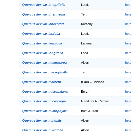
Quercus ilex var. integrifolia
Lodd.
het
Quercus ilex var. intermedia
Ten.
het
Quercus ilex var. lanceolata
Kotschy
het
Quercus ilex var. latifolia
Lodd.
het
Quercus ilex var. laurifolia
Laguna
het
Quercus ilex var. longifolia
Lodd.
het
Quercus ilex var. macrocarpa
Albert
het
Quercus ilex var. macrophylla
Ten.
het
Quercus ilex var. marcetii
(Pau) C. Vicioso
het
Quercus ilex var. microbalana
Borzì
het
Quercus ilex var. microcarpa
Gand. ex A. Camus
het
Quercus ilex var. microphylla
Batt. & Trab.
het
Quercus ilex var. mirabilis
Albert
het
Quercus ilex var. myrtifolia
Albert
het