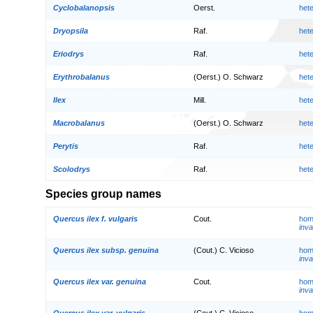
Cyclobalanopsis
Oerst.
het
Dryopsila
Raf.
het
Eriodrys
Raf.
het
Erythrobalanus
(Oerst.) O. Schwarz
het
Ilex
Mill.
het
Macrobalanus
(Oerst.) O. Schwarz
het
Perytis
Raf.
het
Scolodrys
Raf.
het
Species group names
Quercus ilex f. vulgaris
Cout.
hom
inva
Quercus ilex subsp. genuina
(Cout.) C. Vicioso
hom
inva
Quercus ilex var. genuina
Cout.
hom
inva
Quercus ilex var. vulgaris
(Cout.) C. Vicioso
hom