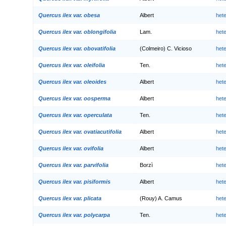
Quercus ilex var. obesa
Albert
het
Quercus ilex var. oblongifolia
Lam.
het
Quercus ilex var. obovatifolia
(Colmeiro) C. Vicioso
het
Quercus ilex var. oleifolia
Ten.
het
Quercus ilex var. oleoides
Albert
het
Quercus ilex var. oosperma
Albert
het
Quercus ilex var. operculata
Ten.
het
Quercus ilex var. ovatiacutifolia
Albert
het
Quercus ilex var. ovifolia
Albert
het
Quercus ilex var. parvifolia
Borzì
het
Quercus ilex var. pisiformis
Albert
het
Quercus ilex var. plicata
(Rouy) A. Camus
het
Quercus ilex var. polycarpa
Ten.
het