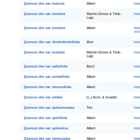
Quercus ilex var. reducta
Albert
het
Quercus ilex var. revoluta
Martrin-Donos & Timb.-
het
Lagr.
Quercus ilex var. revoluta
Albert
het
nom.
Quercus ilex var. rhododendrifolia
Murr
het
Quercus ilex var. rostrata
Martrin-Donos & Timb.-
het
Lagr.
Quercus ilex var. salicifolia
Borzì
het
Quercus ilex var. serratifolia
Albert
het
Quercus ilex var. sinuosifolia
Albert
het
Quercus ilex var. smilax
(L.) Asch. & Graebn.
het
Quercus ilex var. sphaerocarpa
Ten.
het
Quercus ilex var. spinifolia
Albert
het
Quercus ilex var. spinulosa
Albert
het
Quercus ilex var. stenocarpa
Albert
het