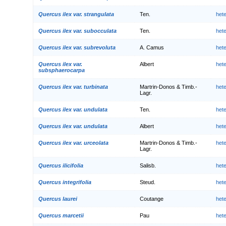
Quercus ilex var. strangulata
Ten.
het
Quercus ilex var. subocculata
Ten.
het
Quercus ilex var. subrevoluta
A. Camus
het
Quercus ilex var.
Albert
het
subsphaerocarpa
Quercus ilex var. turbinata
Martrin-Donos & Timb.-
het
Lagr.
Quercus ilex var. undulata
Ten.
het
Quercus ilex var. undulata
Albert
het
Quercus ilex var. urceolata
Martrin-Donos & Timb.-
het
Lagr.
Quercus ilicifolia
Salisb.
het
Quercus integrifolia
Steud.
het
Quercus laurei
Coutange
het
Quercus marcetii
Pau
het