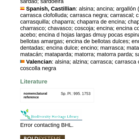
sardâo; sardoeira
Spanish, Castillian
: alsina; ancina; argallón 
carrasca clofolluda; carrasca negra; carrascal; 
carrasquilla; chaparra; chaparra de encina; ch
charrasco; chavasco; coscoja; encina; encina c
acebo; encina d hojas largas dmuy pocas espin
bellotas amargas; encina de bellotas dulces; en
dentadas; encina dulce; encino; marrasca; mata
matacán; mataparda; matorra; matorra parda; s
Valencian
: alsina; alzina; carrasca; carrasca 
coscolla negra
Literature
nomenclatural
Sp. Pl.: 995. 1753
reference
Error contacting BHL.