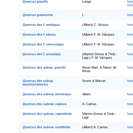
Quercus gracilis
Lange
het
nom.
Quercus gramuntia
L.
het
Quercus ilex f. ambigua
(Albert) C. Vicioso
het
Quercus ilex f. obesa
(Albert) F. M. Vázquez
het
Quercus ilex f. stenocarpa
(Albert) F. M. Vázquez
het
Quercus ilex f. urceolata
(Martrin-Donos & Timb.-
het
Lagr.) F. M. Vázquez
Quercus ilex subsp. gracilis
Rivas Mart. & Sáenz de
het
Rivas
Quercus ilex subsp.
Svent. & Marcet
het
montserratensis
Quercus ilex subvar. brevicalyx
Albert
het
Quercus ilex subvar. caduca
A. Camus
het
Quercus ilex subvar. capreifolia
Martrin-Donos & Timb.-
het
Lagr.
Quercus ilex subvar. cordifolia
(Albert) A. Camus
het