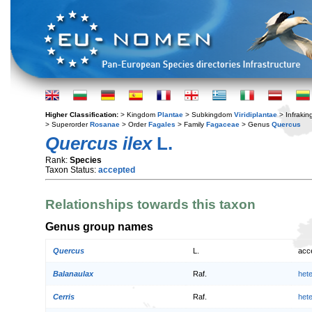
Higher Classification:
> Kingdom
Plantae
> Subkingdom
Viridiplantae
> Infraki
> Superorder
Rosanae
> Order
Fagales
> Family
Fagaceae
> Genus
Quercus
Quercus ilex
L.
Rank:
Species
Taxon Status:
accepted
Relationships towards this taxon
Genus group names
Quercus
L.
acc
Balanaulax
Raf.
het
Cerris
Raf.
het