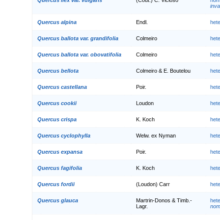
inva
Quercus alpina
Endl.
het
Quercus ballota var. grandifolia
Colmeiro
het
Quercus ballota var. obovatifolia
Colmeiro
het
Quercus bellota
Colmeiro & E. Boutelou
het
Quercus castellana
Poir.
het
Quercus cookii
Loudon
het
Quercus crispa
K. Koch
het
Quercus cyclophylla
Welw. ex Nyman
het
Quercus expansa
Poir.
het
Quercus fagifolia
K. Koch
het
Quercus fordii
(Loudon) Carr
het
Quercus glauca
Martrin-Donos & Timb.-
het
Lagr.
nom.