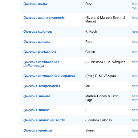
Quercus mixta
Reyn.
het
nom.
Quercus montserratensis
(Svent. & Marcet) Svent. &
het
Marcet
Quercus oblonga
K. Koch
het
Quercus prasina
Pers.
het
Quercus pseudoilex
Chatin
het
Quercus rotundifolia f.
(C. Vicioso) F. M. Vázquez
het
dolichocalyx
Quercus rotundifolia f. expansa
(Poir.) F. M. Vázquez
het
Quercus sempervirens
Mill.
het
Quercus sinuata
Martrin-Donos & Timb.-
het
Lagr.
nom.
Quercus smilax
L.
het
Quercus smilax var. fordii
(Loudon) Halácsy
het
Quercus variifolia
Sweet
het