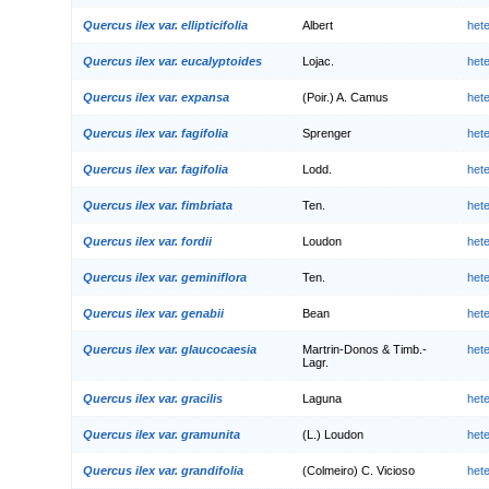
Quercus ilex var. ellipticifolia
Albert
het
Quercus ilex var. eucalyptoides
Lojac.
het
Quercus ilex var. expansa
(Poir.) A. Camus
het
Quercus ilex var. fagifolia
Sprenger
het
Quercus ilex var. fagifolia
Lodd.
het
Quercus ilex var. fimbriata
Ten.
het
Quercus ilex var. fordii
Loudon
het
Quercus ilex var. geminiflora
Ten.
het
Quercus ilex var. genabii
Bean
het
Quercus ilex var. glaucocaesia
Martrin-Donos & Timb.-
het
Lagr.
Quercus ilex var. gracilis
Laguna
het
Quercus ilex var. gramunita
(L.) Loudon
het
Quercus ilex var. grandifolia
(Colmeiro) C. Vicioso
het