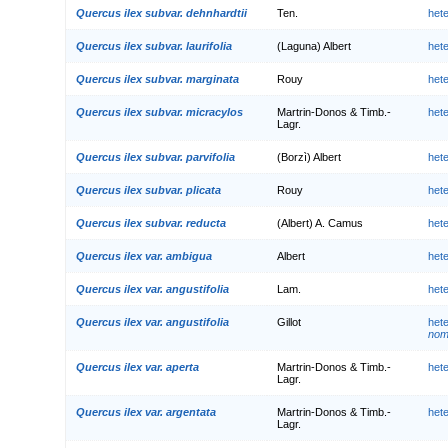
Quercus ilex subvar. dehnhardtii
Ten.
het
Quercus ilex subvar. laurifolia
(Laguna) Albert
het
Quercus ilex subvar. marginata
Rouy
het
Quercus ilex subvar. micracylos
Martrin-Donos & Timb.-
het
Lagr.
Quercus ilex subvar. parvifolia
(Borzì) Albert
het
Quercus ilex subvar. plicata
Rouy
het
Quercus ilex subvar. reducta
(Albert) A. Camus
het
Quercus ilex var. ambigua
Albert
het
Quercus ilex var. angustifolia
Lam.
het
Quercus ilex var. angustifolia
Gillot
het
nom.
Quercus ilex var. aperta
Martrin-Donos & Timb.-
het
Lagr.
Quercus ilex var. argentata
Martrin-Donos & Timb.-
het
Lagr.