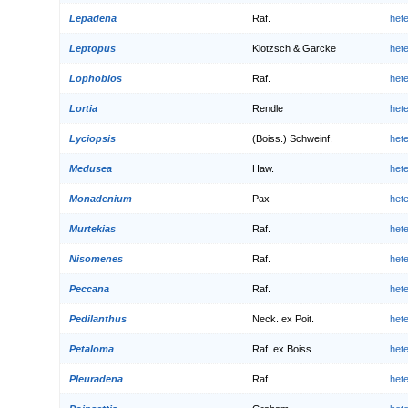
Lepadena
Raf.
het
Leptopus
Klotzsch & Garcke
het
Lophobios
Raf.
het
Lortia
Rendle
het
Lyciopsis
(Boiss.) Schweinf.
het
Medusea
Haw.
het
Monadenium
Pax
het
Murtekias
Raf.
het
Nisomenes
Raf.
het
Peccana
Raf.
het
Pedilanthus
Neck. ex Poit.
het
Petaloma
Raf. ex Boiss.
het
Pleuradena
Raf.
het