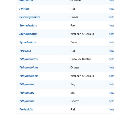
Poinsettia
Graham
het
Pythius
Raf.
het
Sclerocyathium
Prokh.
het
Stenadenium
Pax
het
Sterigmanthe
Klotzsch & Garcke
het
Synadenium
Boiss.
het
Tirucalia
Raf.
het
Tithymalodes
Ludw. ex Kuntze
het
Tithymaloides
Ortega
het
Tithymalopsis
Klotzsch & Garcke
het
Tithymalus
Ség.
het
Tithymalus
Mill.
het
Tithymalus
Gaertn.
het
Torfasidis
Raf.
het