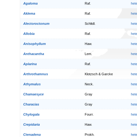
Agaloma
Raf.
het
Aklema
Raf.
het
Alectoroctonum
Schltdl.
het
Allobia
Raf.
het
Anisophyllum
Haw.
het
Anthacantha
Lem.
het
Aplarina
Raf.
het
Arthrothamnus
Klotzsch & Garcke
het
Athymalus
Neck.
het
Chamaesyce
Gray
het
Characias
Gray
het
Chylogala
Fourr.
het
Crepidaria
Haw.
het
Ctenadena
Prokh.
het