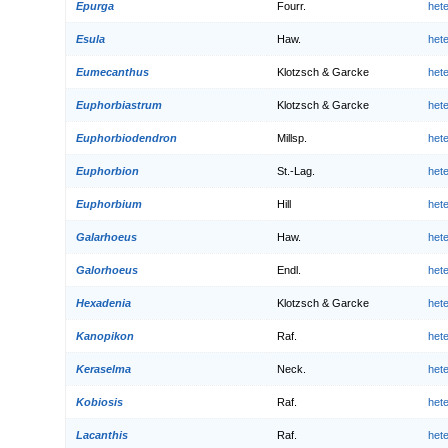
Epurga
Fourr.
het
Esula
Haw.
het
Eumecanthus
Klotzsch & Garcke
het
Euphorbiastrum
Klotzsch & Garcke
het
Euphorbiodendron
Millsp.
het
Euphorbion
St.-Lag.
het
Euphorbium
Hill
het
Galarhoeus
Haw.
het
Galorhoeus
Endl.
het
Hexadenia
Klotzsch & Garcke
het
Kanopikon
Raf.
het
Keraselma
Neck.
het
Kobiosis
Raf.
het
Lacanthis
Raf.
het