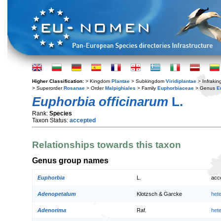
Higher Classification:
> Kingdom
Plantae
> Subkingdom
Viridiplantae
> Infraki
> Superorder
Rosanae
> Order
Malpighiales
> Family
Euphorbiaceae
> Genus
E
Euphorbia officinarum
L.
Rank:
Species
Taxon Status:
accepted
Relationships towards this taxon
Genus group names
Euphorbia
L.
acc
Adenopetalum
Klotzsch & Garcke
het
Adenorima
Raf.
het