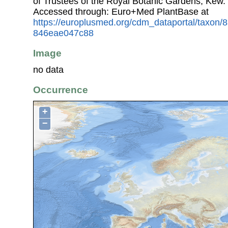
of Trustees of the Royal Botanic Gardens, Kew.
Accessed through: Euro+Med PlantBase at
https://europlusmed.org/cdm_dataportal/taxon/
846eae047c88
Image
no data
Occurrence
+
−