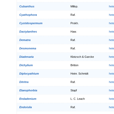
Cubanthus
Millsp.
het
Cyathophora
Raf.
het
Cystidospermum
Prokh.
het
Dactylanthes
Haw.
het
Dematra
Raf.
het
Desmonema
Raf.
het
Diadenaria
Klotzsch & Garcke
het
Dichylium
Britton
het
Diplocyathium
Heinr. Schmidt
het
Ditritra
Raf.
het
Elaeophorbia
Stapf
het
Endadenium
L. C. Leach
het
Endoisila
Raf.
het