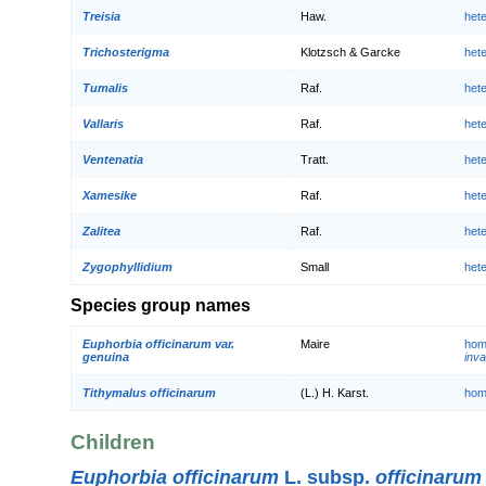
Treisia
Haw.
het
Trichosterigma
Klotzsch & Garcke
het
Tumalis
Raf.
het
Vallaris
Raf.
het
Ventenatia
Tratt.
het
Xamesike
Raf.
het
Zalitea
Raf.
het
Zygophyllidium
Small
het
Species group names
Euphorbia officinarum var.
Maire
hom
genuina
inva
Tithymalus officinarum
(L.) H. Karst.
hom
Children
Euphorbia officinarum
L. subsp.
officinarum