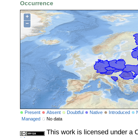
Occurrence
+
−
Present
Absent
Doubtful
Native
Introduced
Managed
No data
This work is licensed under 