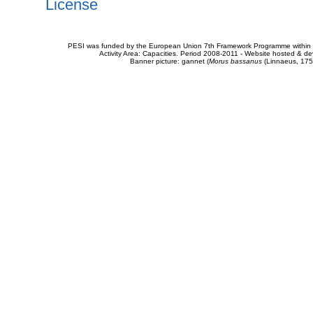
License
PESI was funded by the European Union 7th Framework Programme within t
Activity Area: Capacities. Period 2008-2011 - Website hosted & 
Banner picture: gannet (
Morus bassanus
(Linnaeus, 175