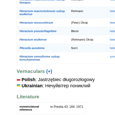
firmipes
Hieracium macrostolonum subsp.
Rehmann
het
wulkense
Hieracium moscoviticum
(Peter) Üksip
het
Hieracium pseudoflagellare
Błocki
het
Hieracium wulkense
(Rehmann) Üksip
het
Pilosella aurulenta
Norrl.
het
Hieracium cernuiforme subsp.
syn
kotscharevinae
Vernaculars
(+)
Polish
: Jastrzębiec długorozłogowy
Ukrainian
: Нечуйвiтер пониклий
Literature
nomenclatural
in Preslia 43: 184. 1971
reference