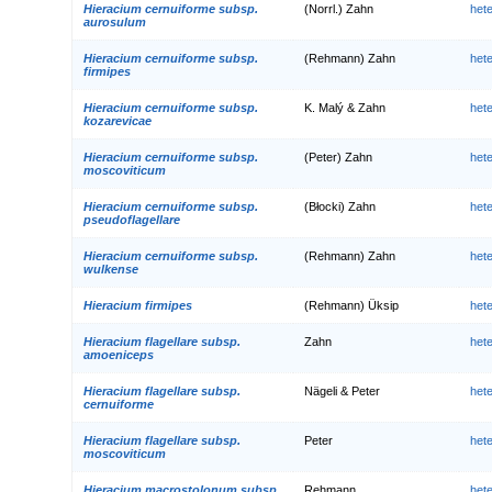
Hieracium cernuiforme subsp.
(Norrl.) Zahn
het
aurosulum
Hieracium cernuiforme subsp.
(Rehmann) Zahn
het
firmipes
Hieracium cernuiforme subsp.
K. Malý & Zahn
het
kozarevicae
Hieracium cernuiforme subsp.
(Peter) Zahn
het
moscoviticum
Hieracium cernuiforme subsp.
(Błocki) Zahn
het
pseudoflagellare
Hieracium cernuiforme subsp.
(Rehmann) Zahn
het
wulkense
Hieracium firmipes
(Rehmann) Üksip
het
Hieracium flagellare subsp.
Zahn
het
amoeniceps
Hieracium flagellare subsp.
Nägeli & Peter
het
cernuiforme
Hieracium flagellare subsp.
Peter
het
moscoviticum
Hieracium macrostolonum subsp.
Rehmann
het