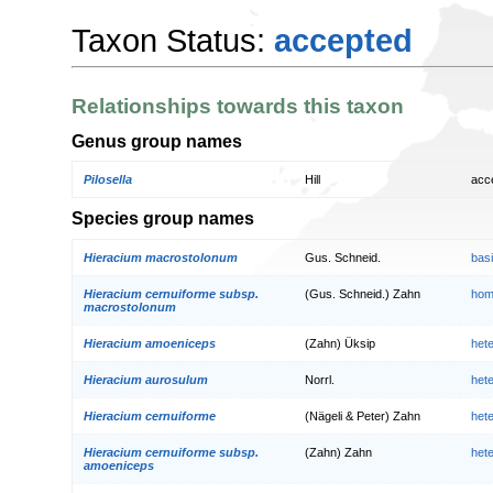
Taxon Status:
accepted
Relationships towards this taxon
Genus group names
Pilosella
Hill
acc
Species group names
Hieracium macrostolonum
Gus. Schneid.
bas
Hieracium cernuiforme subsp.
(Gus. Schneid.) Zahn
hom
macrostolonum
Hieracium amoeniceps
(Zahn) Üksip
het
Hieracium aurosulum
Norrl.
het
Hieracium cernuiforme
(Nägeli & Peter) Zahn
het
Hieracium cernuiforme subsp.
(Zahn) Zahn
het
amoeniceps