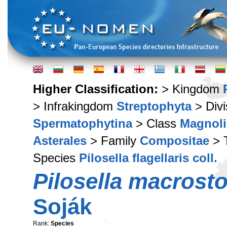
Higher Classification:
> Kingdom
> Infrakingdom
Streptophyta
> Div
Spermatophytina
> Class
Magnoli
Asterales
> Family
Compositae
> 
Species
Pilosella flagellaris coll.
Pilosella macrost
Soják
Rank:
Species