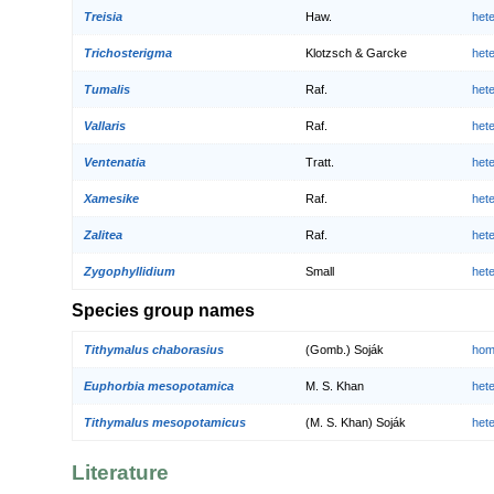
Treisia
Haw.
het
Trichosterigma
Klotzsch & Garcke
het
Tumalis
Raf.
het
Vallaris
Raf.
het
Ventenatia
Tratt.
het
Xamesike
Raf.
het
Zalitea
Raf.
het
Zygophyllidium
Small
het
Species group names
Tithymalus chaborasius
(Gomb.) Soják
hom
Euphorbia mesopotamica
M. S. Khan
het
Tithymalus mesopotamicus
(M. S. Khan) Soják
het
Literature