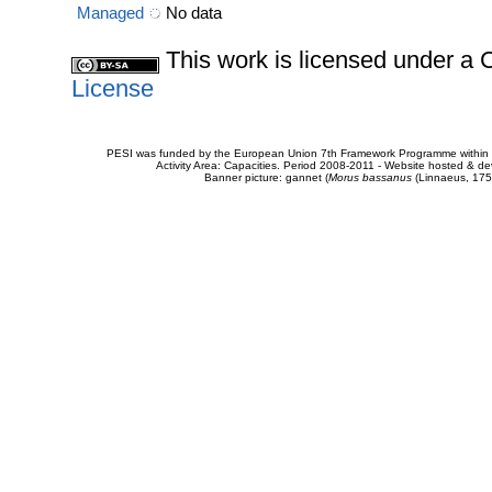
Managed
No data
This work is licensed under 
License
PESI was funded by the European Union 7th Framework Programme within t
Activity Area: Capacities. Period 2008-2011 - Website hosted & 
Banner picture: gannet (
Morus bassanus
(Linnaeus, 175