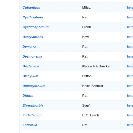
Cubanthus
Millsp.
het
Cyathophora
Raf.
het
Cystidospermum
Prokh.
het
Dactylanthes
Haw.
het
Dematra
Raf.
het
Desmonema
Raf.
het
Diadenaria
Klotzsch & Garcke
het
Dichylium
Britton
het
Diplocyathium
Heinr. Schmidt
het
Ditritra
Raf.
het
Elaeophorbia
Stapf
het
Endadenium
L. C. Leach
het
Endoisila
Raf.
het