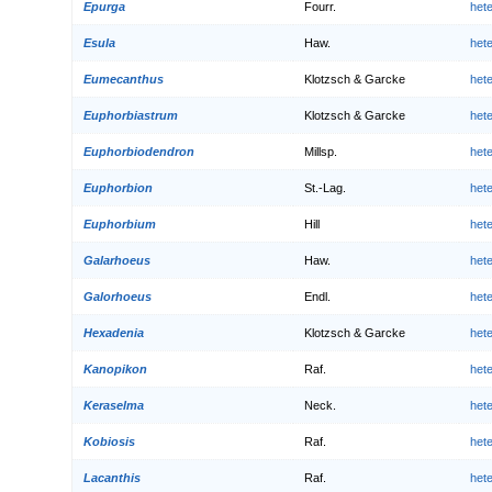
Epurga
Fourr.
het
Esula
Haw.
het
Eumecanthus
Klotzsch & Garcke
het
Euphorbiastrum
Klotzsch & Garcke
het
Euphorbiodendron
Millsp.
het
Euphorbion
St.-Lag.
het
Euphorbium
Hill
het
Galarhoeus
Haw.
het
Galorhoeus
Endl.
het
Hexadenia
Klotzsch & Garcke
het
Kanopikon
Raf.
het
Keraselma
Neck.
het
Kobiosis
Raf.
het
Lacanthis
Raf.
het