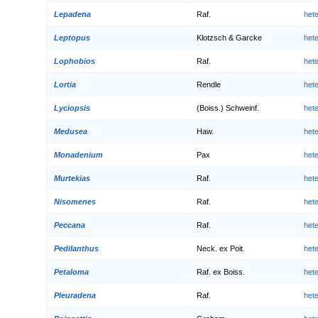
Lepadena
Raf.
het
Leptopus
Klotzsch & Garcke
het
Lophobios
Raf.
het
Lortia
Rendle
het
Lyciopsis
(Boiss.) Schweinf.
het
Medusea
Haw.
het
Monadenium
Pax
het
Murtekias
Raf.
het
Nisomenes
Raf.
het
Peccana
Raf.
het
Pedilanthus
Neck. ex Poit.
het
Petaloma
Raf. ex Boiss.
het
Pleuradena
Raf.
het