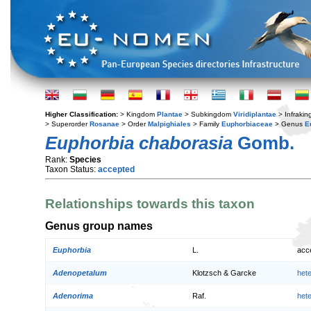
Higher Classification:
> Kingdom
Plantae
> Subkingdom
Viridiplantae
> Infraki
> Superorder
Rosanae
> Order
Malpighiales
> Family
Euphorbiaceae
> Genus
E
Euphorbia chaborasia
Gomb.
Rank:
Species
Taxon Status:
accepted
Relationships towards this taxon
Genus group names
Euphorbia
L.
acc
Adenopetalum
Klotzsch & Garcke
het
Adenorima
Raf.
het