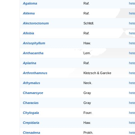
Agaloma
Raf.
het
Aklema
Raf.
het
Alectoroctonum
Schltdl.
het
Allobia
Raf.
het
Anisophyllum
Haw.
het
Anthacantha
Lem.
het
Aplarina
Raf.
het
Arthrothamnus
Klotzsch & Garcke
het
Athymalus
Neck.
het
Chamaesyce
Gray
het
Characias
Gray
het
Chylogala
Fourr.
het
Crepidaria
Haw.
het
Ctenadena
Prokh.
het