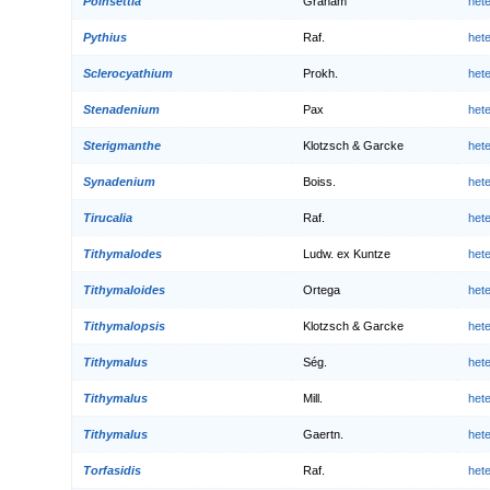
Poinsettia
Graham
het
Pythius
Raf.
het
Sclerocyathium
Prokh.
het
Stenadenium
Pax
het
Sterigmanthe
Klotzsch & Garcke
het
Synadenium
Boiss.
het
Tirucalia
Raf.
het
Tithymalodes
Ludw. ex Kuntze
het
Tithymaloides
Ortega
het
Tithymalopsis
Klotzsch & Garcke
het
Tithymalus
Ség.
het
Tithymalus
Mill.
het
Tithymalus
Gaertn.
het
Torfasidis
Raf.
het