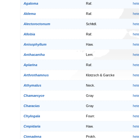
Agaloma
Raf.
het
Aklema
Raf.
het
Alectoroctonum
Schltdl.
het
Allobia
Raf.
het
Anisophyllum
Haw.
het
Anthacantha
Lem.
het
Aplarina
Raf.
het
Arthrothamnus
Klotzsch & Garcke
het
Athymalus
Neck.
het
Chamaesyce
Gray
het
Characias
Gray
het
Chylogala
Fourr.
het
Crepidaria
Haw.
het
Ctenadena
Prokh.
het