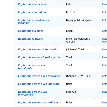
Euphorbia microclada
Urb.
het
Euphorbia minutiflora
N. E. Br.
het
Euphorbia orbiculata var.
Rajagopal & Panigrahi
het
jawaharii
Euphorbia pileoides
Millsp.
het
Euphorbia radicans
Moric. ex Klotzsch &
het
Garcke
nom.
Euphorbia serpens f. flexicaulis
(Scheele) Thell.
het
Euphorbia serpens f. psilocyathia
Thell.
het
Euphorbia serpens var.
Thell.
het
fissistipula
Euphorbia serpens var. flexicaulis
(Scheele) J. M. Coult.
het
Euphorbia serpens var. imbricata
Boiss.
het
Euphorbia serpens var.
Müll. Arg.
het
microphylla
Euphorbia serpens var. radicans
Boiss.
het