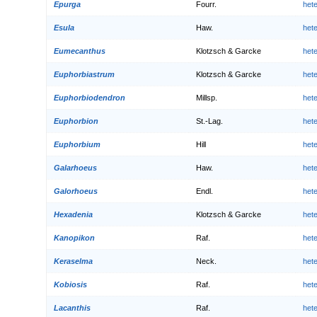
Epurga
Fourr.
het
Esula
Haw.
het
Eumecanthus
Klotzsch & Garcke
het
Euphorbiastrum
Klotzsch & Garcke
het
Euphorbiodendron
Millsp.
het
Euphorbion
St.-Lag.
het
Euphorbium
Hill
het
Galarhoeus
Haw.
het
Galorhoeus
Endl.
het
Hexadenia
Klotzsch & Garcke
het
Kanopikon
Raf.
het
Keraselma
Neck.
het
Kobiosis
Raf.
het
Lacanthis
Raf.
het