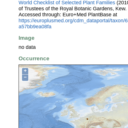
World Checklist of Selected Plant Families
(2010
of Trustees of the Royal Botanic Gardens, Kew.
Accessed through: Euro+Med PlantBase at
https://europlusmed.org/cdm_dataportal/taxon
a57bb9ea08fa
Image
no data
Occurrence
+
−