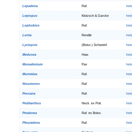
Lepadena
Raf.
het
Leptopus
Klotzsch & Garcke
het
Lophobios
Raf.
het
Lortia
Rendle
het
Lyciopsis
(Boiss.) Schweinf.
het
Medusea
Haw.
het
Monadenium
Pax
het
Murtekias
Raf.
het
Nisomenes
Raf.
het
Peccana
Raf.
het
Pedilanthus
Neck. ex Poit.
het
Petaloma
Raf. ex Boiss.
het
Pleuradena
Raf.
het