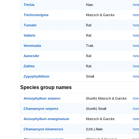
Treisia
Haw.
het
Trichosterigma
Klotzsch & Garcke
het
Tumalis
Raf.
het
Vallaris
Raf.
het
Ventenatia
Tratt.
het
Xamesike
Raf.
het
Zalitea
Raf.
het
Zygophyllidium
Small
het
Species group names
Anisophyllum serpens
(Kunth) Klotzsch & Garcke
hom
Chamaesyce serpens
(Kunth) Small
hom
Anisophyllum emarginatum
Klotzsch & Garcke
het
Chamaesyce biramensis
(Urb.) Alain
het