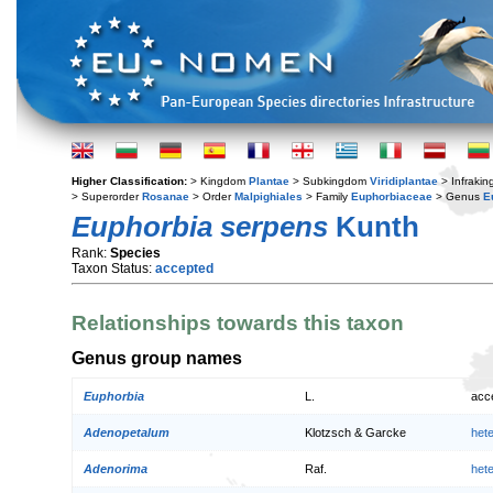
Higher Classification:
> Kingdom
Plantae
> Subkingdom
Viridiplantae
> Infraki
> Superorder
Rosanae
> Order
Malpighiales
> Family
Euphorbiaceae
> Genus
E
Euphorbia serpens
Kunth
Rank:
Species
Taxon Status:
accepted
Relationships towards this taxon
Genus group names
Euphorbia
L.
acc
Adenopetalum
Klotzsch & Garcke
het
Adenorima
Raf.
het