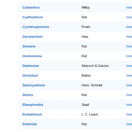
Cubanthus
Millsp.
het
Cyathophora
Raf.
het
Cystidospermum
Prokh.
het
Dactylanthes
Haw.
het
Dematra
Raf.
het
Desmonema
Raf.
het
Diadenaria
Klotzsch & Garcke
het
Dichylium
Britton
het
Diplocyathium
Heinr. Schmidt
het
Ditritra
Raf.
het
Elaeophorbia
Stapf
het
Endadenium
L. C. Leach
het
Endoisila
Raf.
het