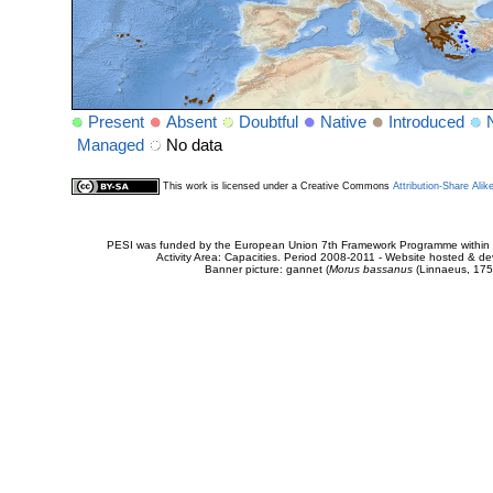
Present
Absent
Doubtful
Native
Introduced
Managed
No data
This work is licensed under a Creative Commons
Attribution-Share Alik
PESI was funded by the European Union 7th Framework Programme within t
Activity Area: Capacities. Period 2008-2011 - Website hosted & 
Banner picture: gannet (
Morus bassanus
(Linnaeus, 175