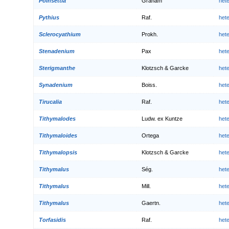
Poinsettia
Graham
het
Pythius
Raf.
het
Sclerocyathium
Prokh.
het
Stenadenium
Pax
het
Sterigmanthe
Klotzsch & Garcke
het
Synadenium
Boiss.
het
Tirucalia
Raf.
het
Tithymalodes
Ludw. ex Kuntze
het
Tithymaloides
Ortega
het
Tithymalopsis
Klotzsch & Garcke
het
Tithymalus
Ség.
het
Tithymalus
Mill.
het
Tithymalus
Gaertn.
het
Torfasidis
Raf.
het