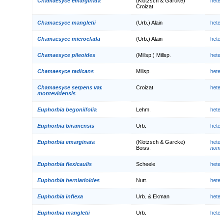
Chamaesyce emarginata
(Klotzsch & Garcke)
het
Croizat
Chamaesyce mangletii
(Urb.) Alain
het
Chamaesyce microclada
(Urb.) Alain
het
Chamaesyce pileoides
(Millsp.) Millsp.
het
Chamaesyce radicans
Millsp.
het
Chamaesyce serpens var.
Croizat
het
montevidensis
Euphorbia begoniifolia
Lehm.
het
Euphorbia biramensis
Urb.
het
Euphorbia emarginata
(Klotzsch & Garcke)
het
Boiss.
nom.
Euphorbia flexicaulis
Scheele
het
Euphorbia herniarioides
Nutt.
het
Euphorbia inflexa
Urb. & Ekman
het
Euphorbia mangletii
Urb.
het