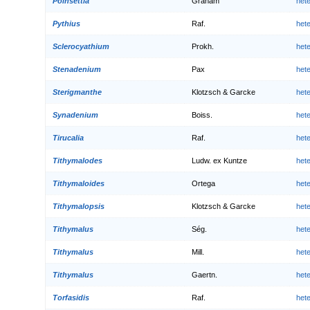
Poinsettia
Graham
het
Pythius
Raf.
het
Sclerocyathium
Prokh.
het
Stenadenium
Pax
het
Sterigmanthe
Klotzsch & Garcke
het
Synadenium
Boiss.
het
Tirucalia
Raf.
het
Tithymalodes
Ludw. ex Kuntze
het
Tithymaloides
Ortega
het
Tithymalopsis
Klotzsch & Garcke
het
Tithymalus
Ség.
het
Tithymalus
Mill.
het
Tithymalus
Gaertn.
het
Torfasidis
Raf.
het