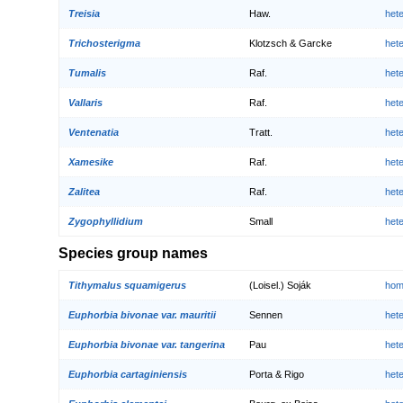
Treisia
Haw.
het
Trichosterigma
Klotzsch & Garcke
het
Tumalis
Raf.
het
Vallaris
Raf.
het
Ventenatia
Tratt.
het
Xamesike
Raf.
het
Zalitea
Raf.
het
Zygophyllidium
Small
het
Species group names
Tithymalus squamigerus
(Loisel.) Soják
hom
Euphorbia bivonae var. mauritii
Sennen
het
Euphorbia bivonae var. tangerina
Pau
het
Euphorbia cartaginiensis
Porta & Rigo
het