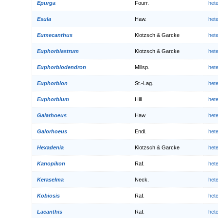
Epurga
Fourr.
het
Esula
Haw.
het
Eumecanthus
Klotzsch & Garcke
het
Euphorbiastrum
Klotzsch & Garcke
het
Euphorbiodendron
Millsp.
het
Euphorbion
St.-Lag.
het
Euphorbium
Hill
het
Galarhoeus
Haw.
het
Galorhoeus
Endl.
het
Hexadenia
Klotzsch & Garcke
het
Kanopikon
Raf.
het
Keraselma
Neck.
het
Kobiosis
Raf.
het
Lacanthis
Raf.
het