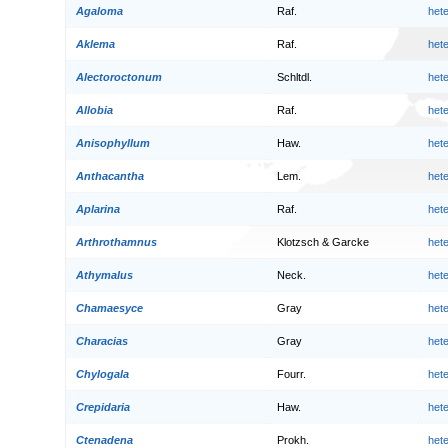
Agaloma
Raf.
het
Aklema
Raf.
het
Alectoroctonum
Schltdl.
het
Allobia
Raf.
het
Anisophyllum
Haw.
het
Anthacantha
Lem.
het
Aplarina
Raf.
het
Arthrothamnus
Klotzsch & Garcke
het
Athymalus
Neck.
het
Chamaesyce
Gray
het
Characias
Gray
het
Chylogala
Fourr.
het
Crepidaria
Haw.
het
Ctenadena
Prokh.
het