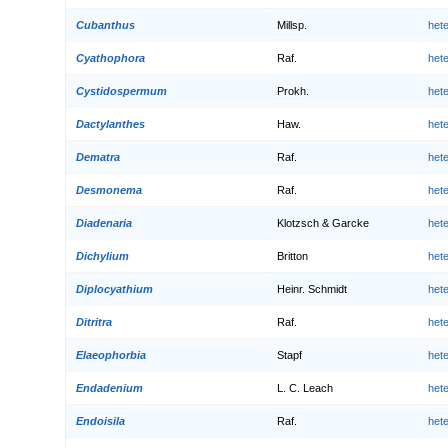
Cubanthus
Millsp.
het
Cyathophora
Raf.
het
Cystidospermum
Prokh.
het
Dactylanthes
Haw.
het
Dematra
Raf.
het
Desmonema
Raf.
het
Diadenaria
Klotzsch & Garcke
het
Dichylium
Britton
het
Diplocyathium
Heinr. Schmidt
het
Ditritra
Raf.
het
Elaeophorbia
Stapf
het
Endadenium
L. C. Leach
het
Endoisila
Raf.
het