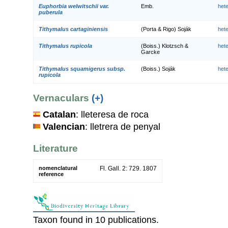
Euphorbia welwitschii var.
Emb.
het
puberula
Tithymalus cartaginiensis
(Porta & Rigo) Soják
het
Tithymalus rupicola
(Boiss.) Klotzsch &
het
Garcke
Tithymalus squamigerus subsp.
(Boiss.) Soják
het
rupicola
Vernaculars
(+)
Catalan
: lleteresa de roca
Valencian
: lletrera de penyal
Literature
nomenclatural
Fl. Gall. 2: 729. 1807
reference
Taxon found in 10 publications.