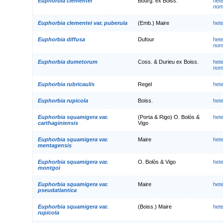
Euphorbia clementei
Bourg. ex Boiss.
het
nom.
Euphorbia clementei var. puberula
(Emb.) Maire
het
Euphorbia diffusa
Dufour
het
nom.
Euphorbia dumetorum
Coss. & Durieu ex Boiss.
het
nom.
Euphorbia rubricaulis
Regel
het
Euphorbia rupicola
Boiss.
het
Euphorbia squamigera var.
(Porta & Rigo) O. Bolòs &
het
carthaginiensis
Vigo
Euphorbia squamigera var.
Maire
het
mentagensis
Euphorbia squamigera var.
O. Bolòs & Vigo
het
montgoi
Euphorbia squamigera var.
Maire
het
pseudatlantica
Euphorbia squamigera var.
(Boiss.) Maire
het
rupicola