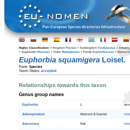
Higher Classification:
> Kingdom
Plantae
> Subkingdom
Viridiplantae
> Infraki
> Superorder
Rosanae
> Order
Malpighiales
> Family
Euphorbiaceae
> Genus
E
Euphorbia squamigera
Loisel.
Rank:
Species
Taxon Status:
accepted
Relationships towards this taxon
Genus group names
Euphorbia
L.
acc
Adenopetalum
Klotzsch & Garcke
het
Adenorima
Raf.
het