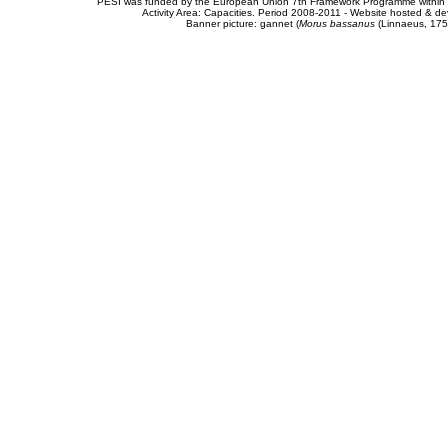
PESI was funded by the European Union 7th Framework Programme within t
Activity Area: Capacities. Period 2008-2011 - Website hosted & 
Banner picture: gannet (
Morus bassanus
(Linnaeus, 175