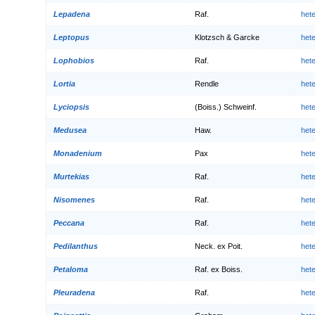
Lepadena
Raf.
het
Leptopus
Klotzsch & Garcke
het
Lophobios
Raf.
het
Lortia
Rendle
het
Lyciopsis
(Boiss.) Schweinf.
het
Medusea
Haw.
het
Monadenium
Pax
het
Murtekias
Raf.
het
Nisomenes
Raf.
het
Peccana
Raf.
het
Pedilanthus
Neck. ex Poit.
het
Petaloma
Raf. ex Boiss.
het
Pleuradena
Raf.
het