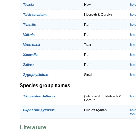
Treisia
Haw.
het
Trichosterigma
Klotzsch & Garcke
het
Tumalis
Raf.
het
Vallaris
Raf.
het
Ventenatia
Tratt.
het
Xamesike
Raf.
het
Zalitea
Raf.
het
Zygophyllidium
Small
het
Species group names
Tithymalus deflexus
(Sibth. & Sm.) Klotzsch &
hom
Garcke
Euphorbia pythinsa
Friv. ex Nyman
het
nom.
Literature