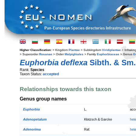
Higher Classification:
> Kingdom
Plantae
> Subkingdom
Viridiplantae
> Infraki
> Superorder
Rosanae
> Order
Malpighiales
> Family
Euphorbiaceae
> Genus
E
Euphorbia deflexa
Sibth. & Sm.
Rank:
Species
Taxon Status:
accepted
Relationships towards this taxon
Genus group names
Euphorbia
L.
acc
Adenopetalum
Klotzsch & Garcke
het
Adenorima
Raf.
het