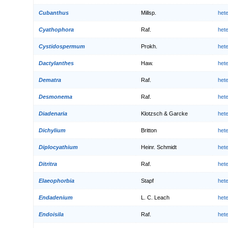
Cubanthus
Millsp.
het
Cyathophora
Raf.
het
Cystidospermum
Prokh.
het
Dactylanthes
Haw.
het
Dematra
Raf.
het
Desmonema
Raf.
het
Diadenaria
Klotzsch & Garcke
het
Dichylium
Britton
het
Diplocyathium
Heinr. Schmidt
het
Ditritra
Raf.
het
Elaeophorbia
Stapf
het
Endadenium
L. C. Leach
het
Endoisila
Raf.
het