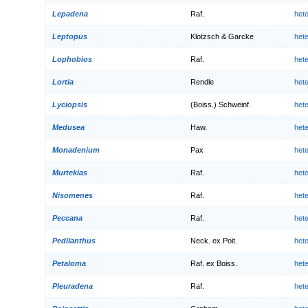
Lepadena
Raf.
het
Leptopus
Klotzsch & Garcke
het
Lophobios
Raf.
het
Lortia
Rendle
het
Lyciopsis
(Boiss.) Schweinf.
het
Medusea
Haw.
het
Monadenium
Pax
het
Murtekias
Raf.
het
Nisomenes
Raf.
het
Peccana
Raf.
het
Pedilanthus
Neck. ex Poit.
het
Petaloma
Raf. ex Boiss.
het
Pleuradena
Raf.
het