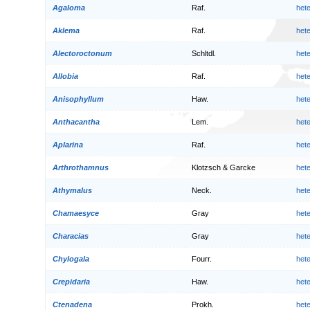
Agaloma
Raf.
het
Aklema
Raf.
het
Alectoroctonum
Schltdl.
het
Allobia
Raf.
het
Anisophyllum
Haw.
het
Anthacantha
Lem.
het
Aplarina
Raf.
het
Arthrothamnus
Klotzsch & Garcke
het
Athymalus
Neck.
het
Chamaesyce
Gray
het
Characias
Gray
het
Chylogala
Fourr.
het
Crepidaria
Haw.
het
Ctenadena
Prokh.
het