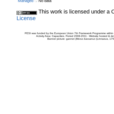
Managed
No data
This work is licensed under 
License
PESI was funded by the European Union 7th Framework Programme within t
Activity Area: Capacities. Period 2008-2011 - Website hosted & 
Banner picture: gannet (
Morus bassanus
(Linnaeus, 175