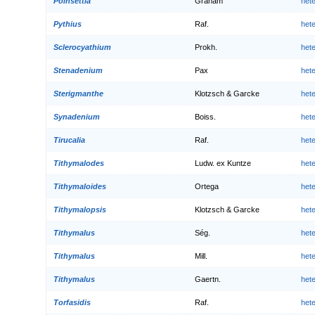
Poinsettia
Graham
het
Pythius
Raf.
het
Sclerocyathium
Prokh.
het
Stenadenium
Pax
het
Sterigmanthe
Klotzsch & Garcke
het
Synadenium
Boiss.
het
Tirucalia
Raf.
het
Tithymalodes
Ludw. ex Kuntze
het
Tithymaloides
Ortega
het
Tithymalopsis
Klotzsch & Garcke
het
Tithymalus
Ség.
het
Tithymalus
Mill.
het
Tithymalus
Gaertn.
het
Torfasidis
Raf.
het