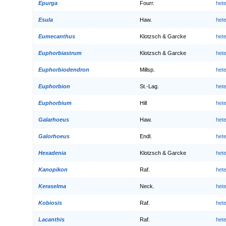
Epurga
Fourr.
het
Esula
Haw.
het
Eumecanthus
Klotzsch & Garcke
het
Euphorbiastrum
Klotzsch & Garcke
het
Euphorbiodendron
Millsp.
het
Euphorbion
St.-Lag.
het
Euphorbium
Hill
het
Galarhoeus
Haw.
het
Galorhoeus
Endl.
het
Hexadenia
Klotzsch & Garcke
het
Kanopikon
Raf.
het
Keraselma
Neck.
het
Kobiosis
Raf.
het
Lacanthis
Raf.
het