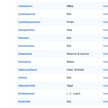
Cubanthus
Millsp.
het
Cyathophora
Raf.
het
Cystidospermum
Prokh.
het
Dactylanthes
Haw.
het
Dematra
Raf.
het
Desmonema
Raf.
het
Diadenaria
Klotzsch & Garcke
het
Dichylium
Britton
het
Diplocyathium
Heinr. Schmidt
het
Ditritra
Raf.
het
Elaeophorbia
Stapf
het
Endadenium
L. C. Leach
het
Endoisila
Raf.
het