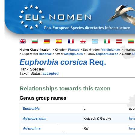
Higher Classification:
> Kingdom
Plantae
> Subkingdom
Viridiplantae
> Infraki
> Superorder
Rosanae
> Order
Malpighiales
> Family
Euphorbiaceae
> Genus
E
Euphorbia corsica
Req.
Rank:
Species
Taxon Status:
accepted
Relationships towards this taxon
Genus group names
Euphorbia
L.
acc
Adenopetalum
Klotzsch & Garcke
het
Adenorima
Raf.
het