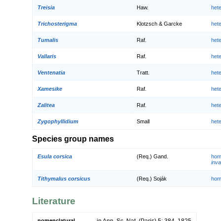
Treisia
Haw.
het
Trichosterigma
Klotzsch & Garcke
het
Tumalis
Raf.
het
Vallaris
Raf.
het
Ventenatia
Tratt.
het
Xamesike
Raf.
het
Zalitea
Raf.
het
Zygophyllidium
Small
het
Species group names
Esula corsica
(Req.) Gand.
hom
inva
Tithymalus corsicus
(Req.) Soják
hom
Literature
nomenclatural
in Ann. Sc. Nat. (Paris) 5: 384. 1825