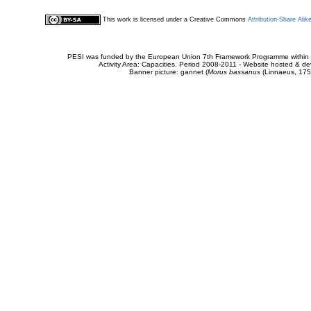
This work is licensed under a Creative Commons
Attribution-Share Alik
PESI was funded by the European Union 7th Framework Programme within t
Activity Area: Capacities. Period 2008-2011 - Website hosted & 
Banner picture: gannet (
Morus bassanus
(Linnaeus, 175