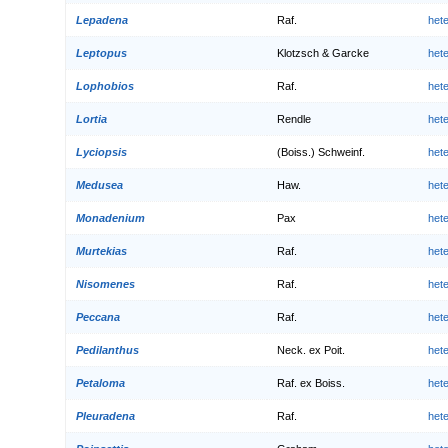
Lepadena
Raf.
het
Leptopus
Klotzsch & Garcke
het
Lophobios
Raf.
het
Lortia
Rendle
het
Lyciopsis
(Boiss.) Schweinf.
het
Medusea
Haw.
het
Monadenium
Pax
het
Murtekias
Raf.
het
Nisomenes
Raf.
het
Peccana
Raf.
het
Pedilanthus
Neck. ex Poit.
het
Petaloma
Raf. ex Boiss.
het
Pleuradena
Raf.
het