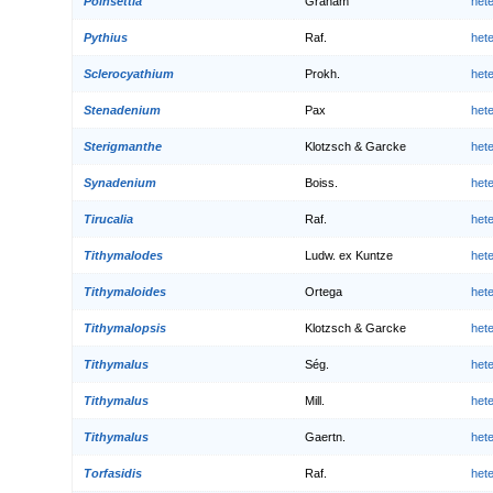
Poinsettia
Graham
het
Pythius
Raf.
het
Sclerocyathium
Prokh.
het
Stenadenium
Pax
het
Sterigmanthe
Klotzsch & Garcke
het
Synadenium
Boiss.
het
Tirucalia
Raf.
het
Tithymalodes
Ludw. ex Kuntze
het
Tithymaloides
Ortega
het
Tithymalopsis
Klotzsch & Garcke
het
Tithymalus
Ség.
het
Tithymalus
Mill.
het
Tithymalus
Gaertn.
het
Torfasidis
Raf.
het