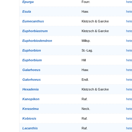
Epurga
Fourr.
het
Esula
Haw.
het
Eumecanthus
Klotzsch & Garcke
het
Euphorbiastrum
Klotzsch & Garcke
het
Euphorbiodendron
Millsp.
het
Euphorbion
St.-Lag.
het
Euphorbium
Hill
het
Galarhoeus
Haw.
het
Galorhoeus
Endl.
het
Hexadenia
Klotzsch & Garcke
het
Kanopikon
Raf.
het
Keraselma
Neck.
het
Kobiosis
Raf.
het
Lacanthis
Raf.
het