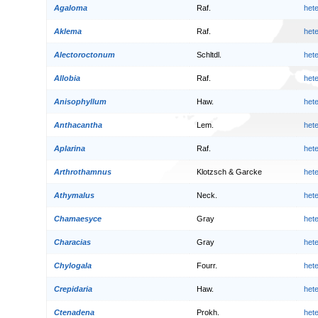
Agaloma
Raf.
het
Aklema
Raf.
het
Alectoroctonum
Schltdl.
het
Allobia
Raf.
het
Anisophyllum
Haw.
het
Anthacantha
Lem.
het
Aplarina
Raf.
het
Arthrothamnus
Klotzsch & Garcke
het
Athymalus
Neck.
het
Chamaesyce
Gray
het
Characias
Gray
het
Chylogala
Fourr.
het
Crepidaria
Haw.
het
Ctenadena
Prokh.
het