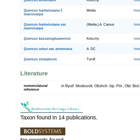
Quercus hartwissiana f.
Medw.
het
macrocarpa
Quercus hartwissiana var.
(Medw.) A. Camus
het
macrocarpa
Quercus kassanogluanensis
Kotschy
het
Quercus robur var. armeniaca
A. DC.
het
Quercus stranjensis
Turrill
het
Literature
nomenclatural
in Byull. Moskovsk. Obshch. Isp. Prir., Otd. Bio
reference
Taxon found in 14 publications.
No records found.