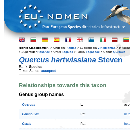
Higher Classification:
> Kingdom
Plantae
> Subkingdom
Viridiplantae
> Infraki
> Superorder
Rosanae
> Order
Fagales
> Family
Fagaceae
> Genus
Quercus
Quercus hartwissiana
Steven
Rank:
Species
Taxon Status:
accepted
Relationships towards this taxon
Genus group names
Quercus
L.
acc
Balanaulax
Raf.
het
Cerris
Raf.
het