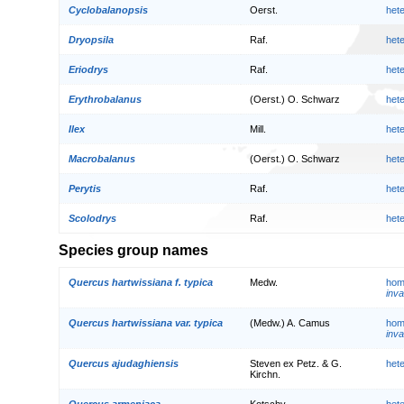
Cyclobalanopsis
Oerst.
het
Dryopsila
Raf.
het
Eriodrys
Raf.
het
Erythrobalanus
(Oerst.) O. Schwarz
het
Ilex
Mill.
het
Macrobalanus
(Oerst.) O. Schwarz
het
Perytis
Raf.
het
Scolodrys
Raf.
het
Species group names
Quercus hartwissiana f. typica
Medw.
hom
inva
Quercus hartwissiana var. typica
(Medw.) A. Camus
hom
inva
Quercus ajudaghiensis
Steven ex Petz. & G.
het
Kirchn.
Quercus armeniaca
Kotschy
het