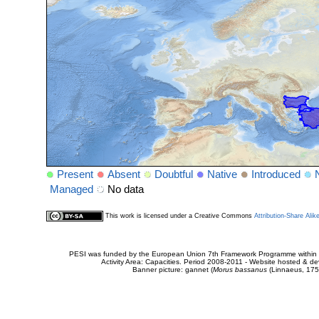
Present
Absent
Doubtful
Native
Introduced
Managed
No data
This work is licensed under a Creative Commons
Attribution-Share Alik
PESI was funded by the European Union 7th Framework Programme within t
Activity Area: Capacities. Period 2008-2011 - Website hosted & 
Banner picture: gannet (
Morus bassanus
(Linnaeus, 175