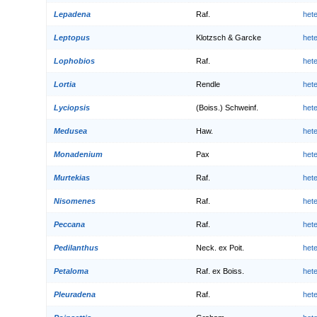
Lepadena
Raf.
het
Leptopus
Klotzsch & Garcke
het
Lophobios
Raf.
het
Lortia
Rendle
het
Lyciopsis
(Boiss.) Schweinf.
het
Medusea
Haw.
het
Monadenium
Pax
het
Murtekias
Raf.
het
Nisomenes
Raf.
het
Peccana
Raf.
het
Pedilanthus
Neck. ex Poit.
het
Petaloma
Raf. ex Boiss.
het
Pleuradena
Raf.
het