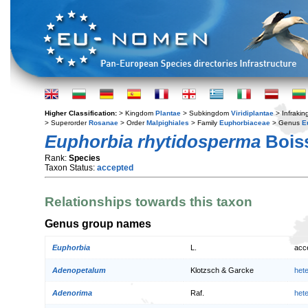
Higher Classification:
> Kingdom
Plantae
> Subkingdom
Viridiplantae
> Infraki
> Superorder
Rosanae
> Order
Malpighiales
> Family
Euphorbiaceae
> Genus
E
Euphorbia rhytidosperma
Boiss
Rank:
Species
Taxon Status:
accepted
Relationships towards this taxon
Genus group names
Euphorbia
L.
acc
Adenopetalum
Klotzsch & Garcke
het
Adenorima
Raf.
het