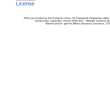
License
PESI was funded by the European Union 7th Framework Programme within t
Activity Area: Capacities. Period 2008-2011 - Website hosted & 
Banner picture: gannet (
Morus bassanus
(Linnaeus, 175