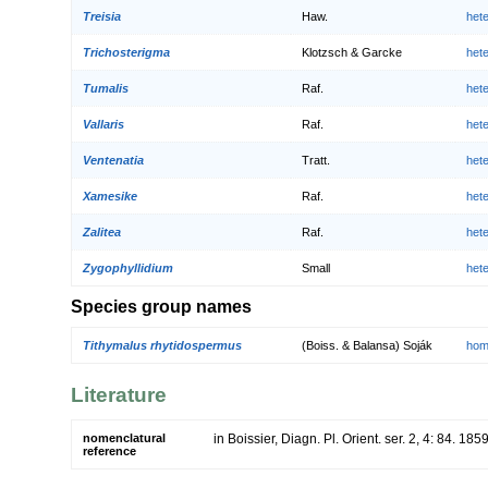
Treisia
Haw.
het
Trichosterigma
Klotzsch & Garcke
het
Tumalis
Raf.
het
Vallaris
Raf.
het
Ventenatia
Tratt.
het
Xamesike
Raf.
het
Zalitea
Raf.
het
Zygophyllidium
Small
het
Species group names
Tithymalus rhytidospermus
(Boiss. & Balansa) Soják
hom
Literature
nomenclatural
in Boissier, Diagn. Pl. Orient. ser. 2, 4: 84. 185
reference