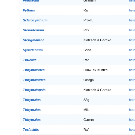
Poinsettia
Graham
het
Pythius
Raf.
het
Sclerocyathium
Prokh.
het
Stenadenium
Pax
het
Sterigmanthe
Klotzsch & Garcke
het
Synadenium
Boiss.
het
Tirucalia
Raf.
het
Tithymalodes
Ludw. ex Kuntze
het
Tithymaloides
Ortega
het
Tithymalopsis
Klotzsch & Garcke
het
Tithymalus
Ség.
het
Tithymalus
Mill.
het
Tithymalus
Gaertn.
het
Torfasidis
Raf.
het