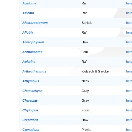
Agaloma
Raf.
het
Aklema
Raf.
het
Alectoroctonum
Schltdl.
het
Allobia
Raf.
het
Anisophyllum
Haw.
het
Anthacantha
Lem.
het
Aplarina
Raf.
het
Arthrothamnus
Klotzsch & Garcke
het
Athymalus
Neck.
het
Chamaesyce
Gray
het
Characias
Gray
het
Chylogala
Fourr.
het
Crepidaria
Haw.
het
Ctenadena
Prokh.
het