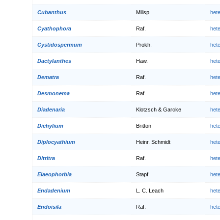
Cubanthus
Millsp.
het
Cyathophora
Raf.
het
Cystidospermum
Prokh.
het
Dactylanthes
Haw.
het
Dematra
Raf.
het
Desmonema
Raf.
het
Diadenaria
Klotzsch & Garcke
het
Dichylium
Britton
het
Diplocyathium
Heinr. Schmidt
het
Ditritra
Raf.
het
Elaeophorbia
Stapf
het
Endadenium
L. C. Leach
het
Endoisila
Raf.
het