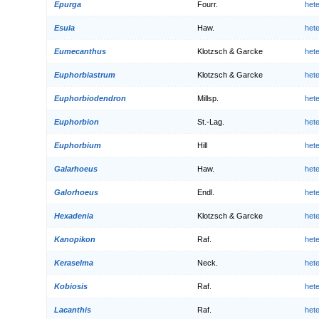
Epurga
Fourr.
het
Esula
Haw.
het
Eumecanthus
Klotzsch & Garcke
het
Euphorbiastrum
Klotzsch & Garcke
het
Euphorbiodendron
Millsp.
het
Euphorbion
St.-Lag.
het
Euphorbium
Hill
het
Galarhoeus
Haw.
het
Galorhoeus
Endl.
het
Hexadenia
Klotzsch & Garcke
het
Kanopikon
Raf.
het
Keraselma
Neck.
het
Kobiosis
Raf.
het
Lacanthis
Raf.
het