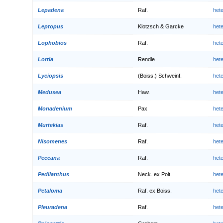
Lepadena
Raf.
het
Leptopus
Klotzsch & Garcke
het
Lophobios
Raf.
het
Lortia
Rendle
het
Lyciopsis
(Boiss.) Schweinf.
het
Medusea
Haw.
het
Monadenium
Pax
het
Murtekias
Raf.
het
Nisomenes
Raf.
het
Peccana
Raf.
het
Pedilanthus
Neck. ex Poit.
het
Petaloma
Raf. ex Boiss.
het
Pleuradena
Raf.
het