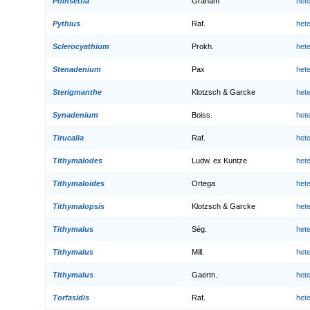
Poinsettia
Graham
het
Pythius
Raf.
het
Sclerocyathium
Prokh.
het
Stenadenium
Pax
het
Sterigmanthe
Klotzsch & Garcke
het
Synadenium
Boiss.
het
Tirucalia
Raf.
het
Tithymalodes
Ludw. ex Kuntze
het
Tithymaloides
Ortega
het
Tithymalopsis
Klotzsch & Garcke
het
Tithymalus
Ség.
het
Tithymalus
Mill.
het
Tithymalus
Gaertn.
het
Torfasidis
Raf.
het