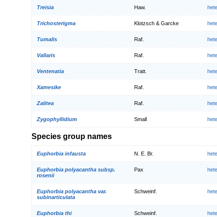
Treisia
Haw.
het
Trichosterigma
Klotzsch & Garcke
het
Tumalis
Raf.
het
Vallaris
Raf.
het
Ventenatia
Tratt.
het
Xamesike
Raf.
het
Zalitea
Raf.
het
Zygophyllidium
Small
het
Species group names
Euphorbia infausta
N. E. Br.
het
Euphorbia polyacantha subsp.
Pax
het
rosenii
Euphorbia polyacantha var.
Schweinf.
het
subinarticulata
Euphorbia thi
Schweinf.
het