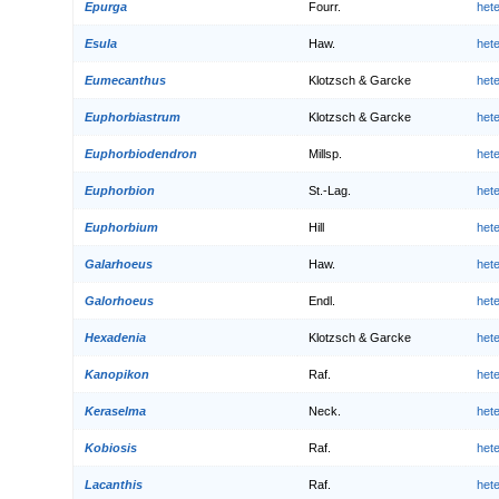
Epurga
Fourr.
het
Esula
Haw.
het
Eumecanthus
Klotzsch & Garcke
het
Euphorbiastrum
Klotzsch & Garcke
het
Euphorbiodendron
Millsp.
het
Euphorbion
St.-Lag.
het
Euphorbium
Hill
het
Galarhoeus
Haw.
het
Galorhoeus
Endl.
het
Hexadenia
Klotzsch & Garcke
het
Kanopikon
Raf.
het
Keraselma
Neck.
het
Kobiosis
Raf.
het
Lacanthis
Raf.
het