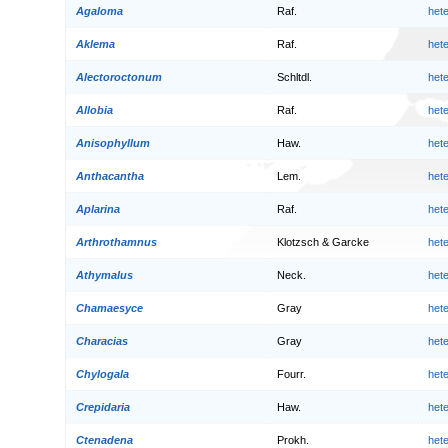
Agaloma
Raf.
het
Aklema
Raf.
het
Alectoroctonum
Schltdl.
het
Allobia
Raf.
het
Anisophyllum
Haw.
het
Anthacantha
Lem.
het
Aplarina
Raf.
het
Arthrothamnus
Klotzsch & Garcke
het
Athymalus
Neck.
het
Chamaesyce
Gray
het
Characias
Gray
het
Chylogala
Fourr.
het
Crepidaria
Haw.
het
Ctenadena
Prokh.
het