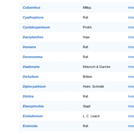
Cubanthus
Millsp.
het
Cyathophora
Raf.
het
Cystidospermum
Prokh.
het
Dactylanthes
Haw.
het
Dematra
Raf.
het
Desmonema
Raf.
het
Diadenaria
Klotzsch & Garcke
het
Dichylium
Britton
het
Diplocyathium
Heinr. Schmidt
het
Ditritra
Raf.
het
Elaeophorbia
Stapf
het
Endadenium
L. C. Leach
het
Endoisila
Raf.
het