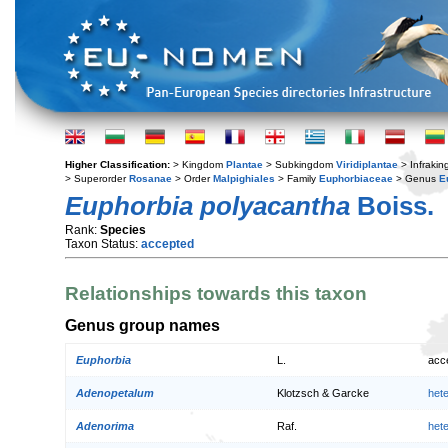
Higher Classification:
> Kingdom
Plantae
> Subkingdom
Viridiplantae
> Infraki
> Superorder
Rosanae
> Order
Malpighiales
> Family
Euphorbiaceae
> Genus
E
Euphorbia polyacantha
Boiss.
Rank:
Species
Taxon Status:
accepted
Relationships towards this taxon
Genus group names
Euphorbia
L.
acc
Adenopetalum
Klotzsch & Garcke
het
Adenorima
Raf.
het