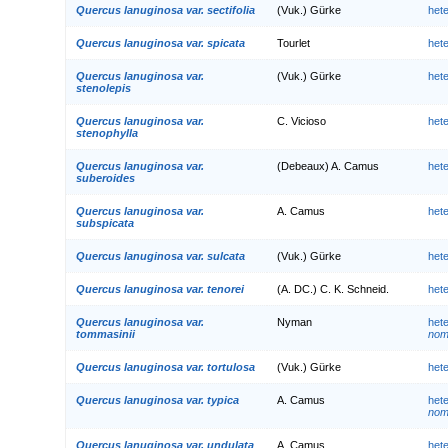
Quercus lanuginosa var. sectifolia
(Vuk.) Gürke
het
Quercus lanuginosa var. spicata
Tourlet
het
Quercus lanuginosa var.
(Vuk.) Gürke
het
stenolepis
Quercus lanuginosa var.
C. Vicioso
het
stenophylla
Quercus lanuginosa var.
(Debeaux) A. Camus
het
suberoides
Quercus lanuginosa var.
A. Camus
het
subspicata
Quercus lanuginosa var. sulcata
(Vuk.) Gürke
het
Quercus lanuginosa var. tenorei
(A. DC.) C. K. Schneid.
het
Quercus lanuginosa var.
Nyman
het
tommasinii
nom.
Quercus lanuginosa var. tortulosa
(Vuk.) Gürke
het
Quercus lanuginosa var. typica
A. Camus
het
nom.
Quercus lanuginosa var. undulata
A. Camus
het