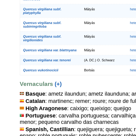
Quercus virgiliana subf.
Mátyás
het
platyphylla
Quercus virgiliana subf.
Mátyás
het
subintegriloba
Quercus virgiliana subf.
Mátyás
het
virgilionides
Quercus virgiliana var. blattnyana
Mátyás
het
Quercus virgiliana var. tenorei
(A. DC.) O. Schwarz
het
Quercus vukotinocicii
Borbás
het
Vernaculars
(+)
Basque
: ametz ilaundun; ametz ilaunduna; ar
Catalan
: martinenc; remer; roure; roure de ful
High Aragonese
: caixigo; queixigo; quejigo
Portuguese
: carvalha portuguesa; carvalhiç
menor; pequeno carvalho das charnecas
Spanish, Castillian
: quejiguera; quejigueta; r
enano; roble portugués; roble pubescente; roble