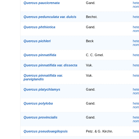
Quercus paucicrenata
Gand.
het
nom.
Quercus pedunculata var. dulcis
Bechst.
het
Quercus phthiotica
Gand.
het
nom.
Quercus pichleri
Beck
het
nom.
Quercus pinnatifida
C. C. Gmel.
het
Quercus pinnatifida var. dissecta
Vuk.
het
Quercus pinnatifida var.
Vuk.
het
parviglandis
Quercus platychlamys
Gand.
het
nom.
Quercus polyloba
Gand.
het
nom.
Quercus provincialis
Gand.
het
nom.
Quercus pseudoaegilopsis
Petz. & G. Kirchn.
het