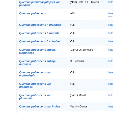
Quercus pseudoaegilopsis var.
(Neill) Petz. & G. Kirchn.
het
pendula
Quercus pubescens
Willd.
het
nom.
Quercus pubescens f. brandisii
Vuk.
het
Quercus pubescens f. rostrata
Vuk.
het
Quercus pubescens f. schulzei
Vuk.
het
Quercus pubescens subsp.
(Lam.) O. Schwarz
het
lanuginosa
Quercus pubescens subsp.
O. Schwarz
het
undulata
Quercus pubescens var.
Vuk.
het
erythrolepis
Quercus pubescens var.
Vuk.
het
globulosa
Quercus pubescens var.
(Lam.) Mouill.
het
glomerata
Quercus pubescens var. incisa
Martrin-Donos
het