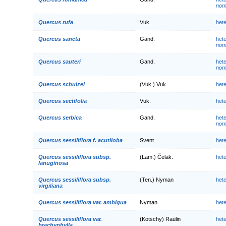
nom.
Quercus rufa
Vuk.
het
Quercus sancta
Gand.
het
nom.
Quercus sauteri
Gand.
het
nom.
Quercus schulzei
(Vuk.) Vuk.
het
Quercus sectifolia
Vuk.
het
Quercus serbica
Gand.
het
nom.
Quercus sessiliflora f. acutiloba
Svent.
het
Quercus sessiliflora subsp.
(Lam.) Čelak.
het
lanuginosa
Quercus sessiliflora subsp.
(Ten.) Nyman
het
virgiliana
Quercus sessiliflora var. ambigua
Nyman
het
Quercus sessiliflora var.
(Kotschy) Raulin
het
brachyphylla