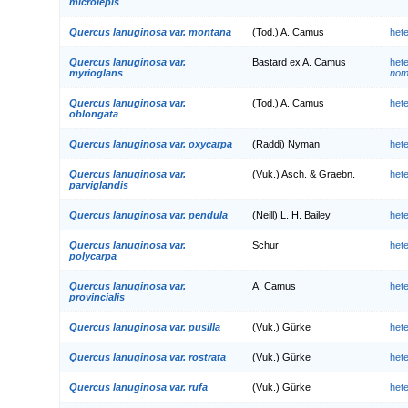
microlepis
Quercus lanuginosa var. montana
(Tod.) A. Camus
het
Quercus lanuginosa var.
Bastard ex A. Camus
het
myrioglans
nom.
Quercus lanuginosa var.
(Tod.) A. Camus
het
oblongata
Quercus lanuginosa var. oxycarpa
(Raddi) Nyman
het
Quercus lanuginosa var.
(Vuk.) Asch. & Graebn.
het
parviglandis
Quercus lanuginosa var. pendula
(Neill) L. H. Bailey
het
Quercus lanuginosa var.
Schur
het
polycarpa
Quercus lanuginosa var.
A. Camus
het
provincialis
Quercus lanuginosa var. pusilla
(Vuk.) Gürke
het
Quercus lanuginosa var. rostrata
(Vuk.) Gürke
het
Quercus lanuginosa var. rufa
(Vuk.) Gürke
het