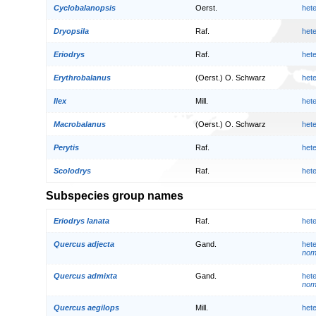
Cyclobalanopsis
Oerst.
het
Dryopsila
Raf.
het
Eriodrys
Raf.
het
Erythrobalanus
(Oerst.) O. Schwarz
het
Ilex
Mill.
het
Macrobalanus
(Oerst.) O. Schwarz
het
Perytis
Raf.
het
Scolodrys
Raf.
het
Subspecies group names
Eriodrys lanata
Raf.
het
Quercus adjecta
Gand.
het
nom.
Quercus admixta
Gand.
het
nom.
Quercus aegilops
Mill.
het