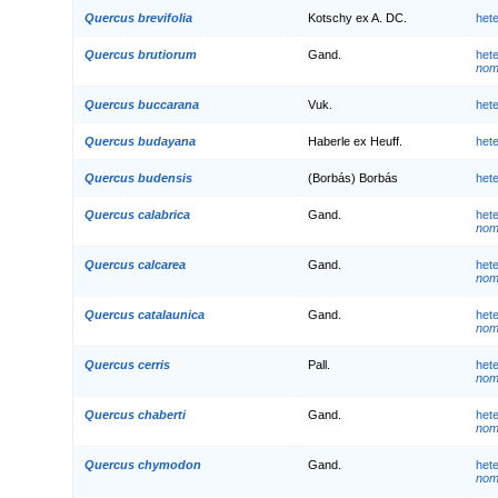
Quercus brevifolia
Kotschy ex A. DC.
het
Quercus brutiorum
Gand.
het
nom.
Quercus buccarana
Vuk.
het
Quercus budayana
Haberle ex Heuff.
het
Quercus budensis
(Borbás) Borbás
het
Quercus calabrica
Gand.
het
nom.
Quercus calcarea
Gand.
het
nom.
Quercus catalaunica
Gand.
het
nom.
Quercus cerris
Pall.
het
nom.
Quercus chaberti
Gand.
het
nom.
Quercus chymodon
Gand.
het
nom.