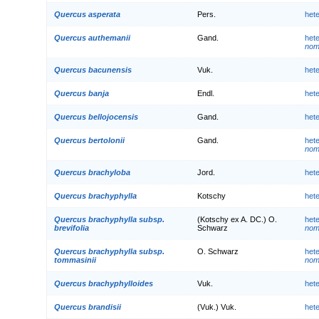
Quercus asperata
Pers.
het
Quercus authemanii
Gand.
het
nom.
Quercus bacunensis
Vuk.
het
Quercus banja
Endl.
het
Quercus bellojocensis
Gand.
het
Quercus bertolonii
Gand.
het
nom.
Quercus brachyloba
Jord.
het
Quercus brachyphylla
Kotschy
het
Quercus brachyphylla subsp.
(Kotschy ex A. DC.) O.
het
brevifolia
Schwarz
nom.
Quercus brachyphylla subsp.
O. Schwarz
het
tommasinii
nom.
Quercus brachyphylloides
Vuk.
het
Quercus brandisii
(Vuk.) Vuk.
het