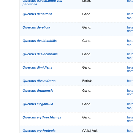
Quercus dalechampii var.
Lojac.
het
parvifolia
Quercus densifolia
Gand.
het
nom.
Quercus derelicta
Gand.
het
nom.
Quercus desiderabilis
Gand.
het
nom.
Quercus desiderabillis
Gand.
het
nom.
Quercus dimidiens
Gand.
het
nom.
Quercus diversifrons
Borbás
het
Quercus drumensis
Gand.
het
nom.
Quercus elegantula
Gand.
het
nom.
Quercus erythrochlamys
Gand.
het
nom.
Quercus erythrolepis
(Vuk.) Vuk.
het