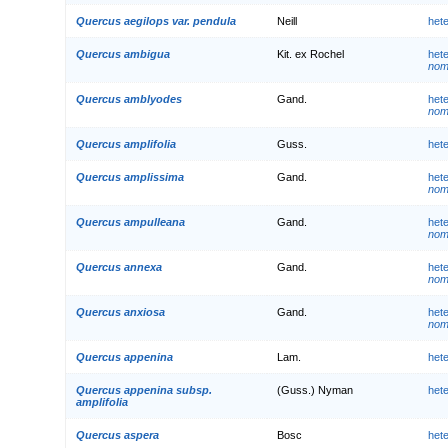
Quercus aegilops var. pendula
Neill
het
Quercus ambigua
Kit. ex Rochel
het
nom.
Quercus amblyodes
Gand.
het
nom.
Quercus amplifolia
Guss.
het
Quercus amplissima
Gand.
het
nom.
Quercus ampulleana
Gand.
het
nom.
Quercus annexa
Gand.
het
nom.
Quercus anxiosa
Gand.
het
nom.
Quercus appenina
Lam.
het
Quercus appenina subsp.
(Guss.) Nyman
het
amplifolia
Quercus aspera
Bosc
het