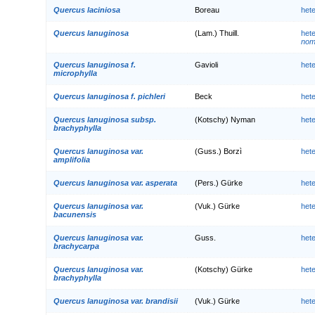
Quercus laciniosa
Boreau
het
Quercus lanuginosa
(Lam.) Thuill.
het
nom.
Quercus lanuginosa f.
Gavioli
het
microphylla
Quercus lanuginosa f. pichleri
Beck
het
Quercus lanuginosa subsp.
(Kotschy) Nyman
het
brachyphylla
Quercus lanuginosa var.
(Guss.) Borzì
het
amplifolia
Quercus lanuginosa var. asperata
(Pers.) Gürke
het
Quercus lanuginosa var.
(Vuk.) Gürke
het
bacunensis
Quercus lanuginosa var.
Guss.
het
brachycarpa
Quercus lanuginosa var.
(Kotschy) Gürke
het
brachyphylla
Quercus lanuginosa var. brandisii
(Vuk.) Gürke
het