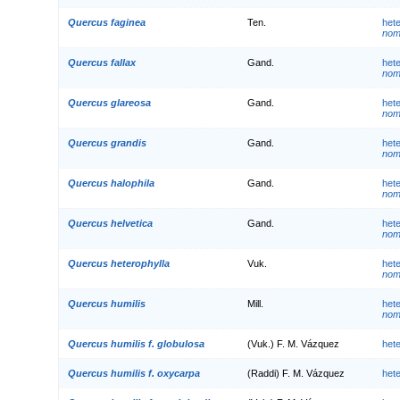
Quercus faginea
Ten.
het
nom.
Quercus fallax
Gand.
het
nom.
Quercus glareosa
Gand.
het
nom.
Quercus grandis
Gand.
het
nom.
Quercus halophila
Gand.
het
nom.
Quercus helvetica
Gand.
het
nom.
Quercus heterophylla
Vuk.
het
nom.
Quercus humilis
Mill.
het
nom.
Quercus humilis f. globulosa
(Vuk.) F. M. Vázquez
het
Quercus humilis f. oxycarpa
(Raddi) F. M. Vázquez
het