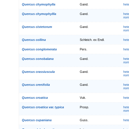
Quercus chymophylla
Gand.
het
Quercus chymophyllla
Gand.
het
nom.
Quercus cistetorum
Gand.
het
nom.
Quercus collina
Schleich. ex Endl.
het
Quercus conglomerata
Pers.
het
Quercus conobalana
Gand.
het
nom.
Quercus crassiuscula
Gand.
het
nom.
Quercus crenifolia
Gand.
het
nom.
Quercus croatica
Vuk.
het
Quercus croatica var. typica
Prosp.
het
nom.
Quercus cupaniana
Guss.
het