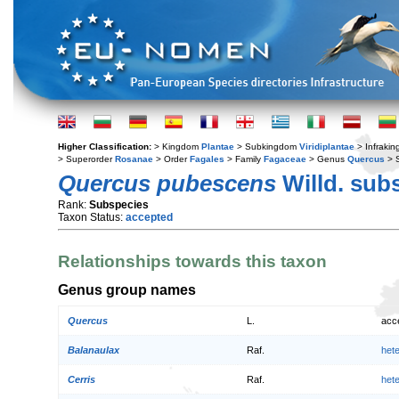
Higher Classification:
> Kingdom
Plantae
> Subkingdom
Viridiplantae
> Infraki
> Superorder
Rosanae
> Order
Fagales
> Family
Fagaceae
> Genus
Quercus
> 
Quercus pubescens
Willd. sub
Rank:
Subspecies
Taxon Status:
accepted
Relationships towards this taxon
Genus group names
Quercus
L.
acc
Balanaulax
Raf.
het
Cerris
Raf.
het