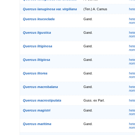
Quercus lanuginosa var. virgiliana
(Ten.) A. Camus
het
Quercus leucoclada
Gand.
het
nom.
Quercus ligustica
Gand.
het
nom.
Quercus litiginosa
Gand.
het
nom.
Quercus litigiosa
Gand.
het
nom.
Quercus litorea
Gand.
het
nom.
Quercus macrobalana
Gand.
het
nom.
Quercus macrostipulata
Guss. ex Parl.
het
Quercus magistri
Gand.
het
nom.
Quercus maritima
Gand.
het
nom.