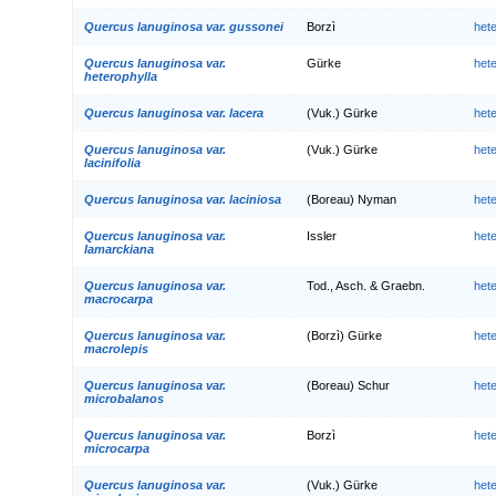
Quercus lanuginosa var. gussonei
Borzì
het
Quercus lanuginosa var.
Gürke
het
heterophylla
Quercus lanuginosa var. lacera
(Vuk.) Gürke
het
Quercus lanuginosa var.
(Vuk.) Gürke
het
lacinifolia
Quercus lanuginosa var. laciniosa
(Boreau) Nyman
het
Quercus lanuginosa var.
Issler
het
lamarckiana
Quercus lanuginosa var.
Tod., Asch. & Graebn.
het
macrocarpa
Quercus lanuginosa var.
(Borzì) Gürke
het
macrolepis
Quercus lanuginosa var.
(Boreau) Schur
het
microbalanos
Quercus lanuginosa var.
Borzì
het
microcarpa
Quercus lanuginosa var.
(Vuk.) Gürke
het