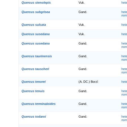
Quercus stenolepis
Vuk.
het
Quercus subgrisea
Gand.
het
nom.
Quercus sulcata
Vuk.
het
Quercus susedana
Vuk.
het
Quercus susedana
Gand.
het
nom.
Quercus taurinensis
Gand.
het
nom.
Quercus tauscheri
Gand.
het
nom.
Quercus tenorei
(A. DC.) Borzì
het
Quercus tenuis
Gand.
het
nom.
Quercus terminaloides
Gand.
het
nom.
Quercus todaroi
Gand.
het
nom.