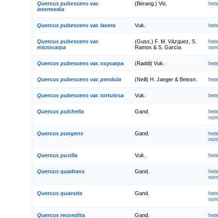
Quercus pubescens var.
(Berang.) Vis.
het
intermedia
Quercus pubescens var. lacera
Vuk.
het
Quercus pubescens var.
(Guss.) F. M. Vázquez, S.
het
microcarpa
Ramos & S. García
nom.
Quercus pubescens var. oxycarpa
(Raddi) Vuk.
het
Quercus pubescens var. pendula
(Neill) H. Jaeger & Beissn.
het
Quercus pubescens var. tortulosa
Vuk.
het
Quercus pulchella
Gand.
het
nom.
Quercus pungens
Gand.
het
nom.
Quercus pusilla
Vuk.
het
Quercus quadrans
Gand.
het
nom.
Quercus quaesita
Gand.
het
nom.
Quercus recondita
Gand.
het