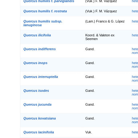
Quercus humilis f. parviglandis
(Vuk.) F. M. Vázquez
het
Quercus humilis f. rostrata
(Vuk.) F. M. Vázquez
het
Quercus humilis subsp.
(Lam.) Franco & G. López
het
lanuginosa
Quercus ilicifolia
Koord. & Valeton ex
het
Seemen
Quercus indifferens
Gand.
het
nom.
Quercus inops
Gand.
het
nom.
Quercus interruptella
Gand.
het
nom.
Quercus isodes
Gand.
het
nom.
Quercus jucunda
Gand.
het
nom.
Quercus kovatsiana
Gand.
het
nom.
Quercus lacinifolia
Vuk.
het