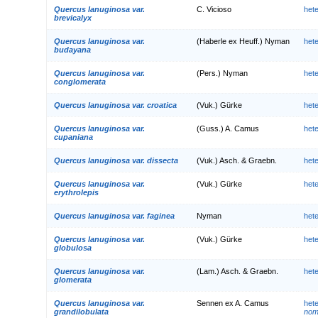
Quercus lanuginosa var.
C. Vicioso
het
brevicalyx
Quercus lanuginosa var.
(Haberle ex Heuff.) Nyman
het
budayana
Quercus lanuginosa var.
(Pers.) Nyman
het
conglomerata
Quercus lanuginosa var. croatica
(Vuk.) Gürke
het
Quercus lanuginosa var.
(Guss.) A. Camus
het
cupaniana
Quercus lanuginosa var. dissecta
(Vuk.) Asch. & Graebn.
het
Quercus lanuginosa var.
(Vuk.) Gürke
het
erythrolepis
Quercus lanuginosa var. faginea
Nyman
het
Quercus lanuginosa var.
(Vuk.) Gürke
het
globulosa
Quercus lanuginosa var.
(Lam.) Asch. & Graebn.
het
glomerata
Quercus lanuginosa var.
Sennen ex A. Camus
het
grandilobulata
nom.