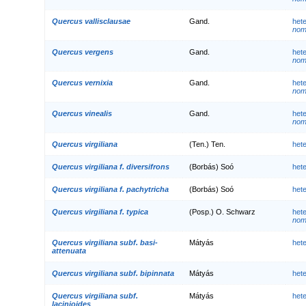
Quercus vallisclausae
Gand.
het
nom.
Quercus vergens
Gand.
het
nom.
Quercus vernixia
Gand.
het
nom.
Quercus vinealis
Gand.
het
nom.
Quercus virgiliana
(Ten.) Ten.
het
Quercus virgiliana f. diversifrons
(Borbás) Soó
het
Quercus virgiliana f. pachytricha
(Borbás) Soó
het
Quercus virgiliana f. typica
(Posp.) O. Schwarz
het
nom.
Quercus virgiliana subf. basi-
Mátyás
het
attenuata
Quercus virgiliana subf. bipinnata
Mátyás
het
Quercus virgiliana subf.
Mátyás
het
lacinioides