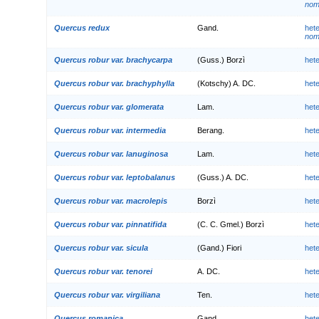
nom.
Quercus redux
Gand.
het
nom.
Quercus robur var. brachycarpa
(Guss.) Borzì
het
Quercus robur var. brachyphylla
(Kotschy) A. DC.
het
Quercus robur var. glomerata
Lam.
het
Quercus robur var. intermedia
Berang.
het
Quercus robur var. lanuginosa
Lam.
het
Quercus robur var. leptobalanus
(Guss.) A. DC.
het
Quercus robur var. macrolepis
Borzì
het
Quercus robur var. pinnatifida
(C. C. Gmel.) Borzì
het
Quercus robur var. sicula
(Gand.) Fiori
het
Quercus robur var. tenorei
A. DC.
het
Quercus robur var. virgiliana
Ten.
het
Quercus romanica
Gand.
het