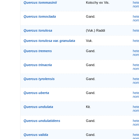
Quercus tommasinii
Kotschy ex Vis.
het
nom.
Quercus tomoclada
Gand.
het
nom.
Quercus torulosa
(Vuk.) Raddi
het
Quercus torulosa var. granulata
Vuk.
het
Quercus tremens
Gand.
het
nom.
Quercus trinacria
Gand.
het
nom.
Quercus tyrolensis
Gand.
het
nom.
Quercus uberta
Gand.
het
nom.
Quercus undulata
Kit.
het
nom.
Quercus undulatidens
Gand.
het
nom.
Quercus valida
Gand.
het
nom.