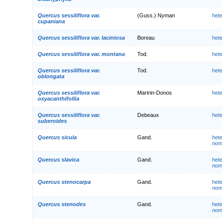
Quercus sessiliflora var.
(Guss.) Nyman
het
cupaniana
Quercus sessiliflora var. laciniosa
Boreau
het
Quercus sessiliflora var. montana
Tod.
het
Quercus sessiliflora var.
Tod.
het
oblongata
Quercus sessiliflora var.
Martrin-Donos
het
oxyacanthifollia
Quercus sessiliflora var.
Debeaux
het
suberoides
Quercus sicula
Gand.
het
nom.
Quercus slavica
Gand.
het
nom.
Quercus stenocarpa
Gand.
het
nom.
Quercus stenodes
Gand.
het
nom.