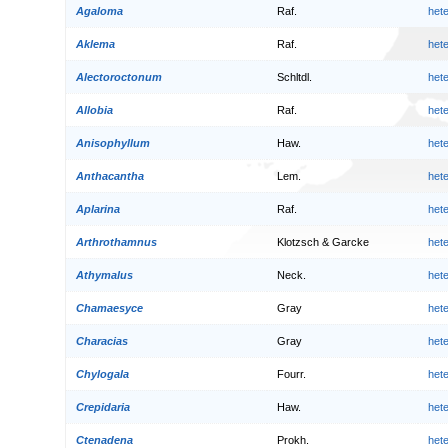
Agaloma
Raf.
het
Aklema
Raf.
het
Alectoroctonum
Schltdl.
het
Allobia
Raf.
het
Anisophyllum
Haw.
het
Anthacantha
Lem.
het
Aplarina
Raf.
het
Arthrothamnus
Klotzsch & Garcke
het
Athymalus
Neck.
het
Chamaesyce
Gray
het
Characias
Gray
het
Chylogala
Fourr.
het
Crepidaria
Haw.
het
Ctenadena
Prokh.
het