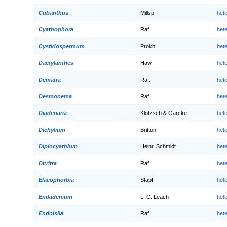
Cubanthus
Millsp.
het
Cyathophora
Raf.
het
Cystidospermum
Prokh.
het
Dactylanthes
Haw.
het
Dematra
Raf.
het
Desmonema
Raf.
het
Diadenaria
Klotzsch & Garcke
het
Dichylium
Britton
het
Diplocyathium
Heinr. Schmidt
het
Ditritra
Raf.
het
Elaeophorbia
Stapf
het
Endadenium
L. C. Leach
het
Endoisila
Raf.
het