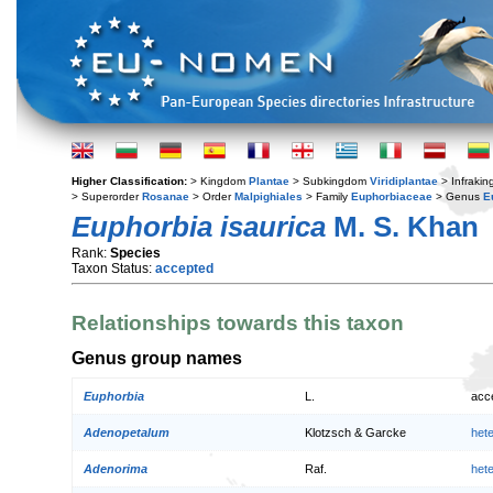
Higher Classification:
> Kingdom
Plantae
> Subkingdom
Viridiplantae
> Infraki
> Superorder
Rosanae
> Order
Malpighiales
> Family
Euphorbiaceae
> Genus
E
Euphorbia isaurica
M. S. Khan
Rank:
Species
Taxon Status:
accepted
Relationships towards this taxon
Genus group names
Euphorbia
L.
acc
Adenopetalum
Klotzsch & Garcke
het
Adenorima
Raf.
het