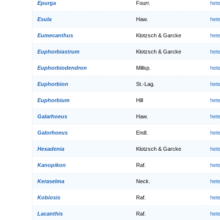
Epurga
Fourr.
het
Esula
Haw.
het
Eumecanthus
Klotzsch & Garcke
het
Euphorbiastrum
Klotzsch & Garcke
het
Euphorbiodendron
Millsp.
het
Euphorbion
St.-Lag.
het
Euphorbium
Hill
het
Galarhoeus
Haw.
het
Galorhoeus
Endl.
het
Hexadenia
Klotzsch & Garcke
het
Kanopikon
Raf.
het
Keraselma
Neck.
het
Kobiosis
Raf.
het
Lacanthis
Raf.
het