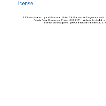
License
PESI was funded by the European Union 7th Framework Programme within t
Activity Area: Capacities. Period 2008-2011 - Website hosted & 
Banner picture: gannet (
Morus bassanus
(Linnaeus, 175