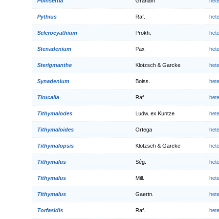
Poinsettia
Graham
het
Pythius
Raf.
het
Sclerocyathium
Prokh.
het
Stenadenium
Pax
het
Sterigmanthe
Klotzsch & Garcke
het
Synadenium
Boiss.
het
Tirucalia
Raf.
het
Tithymalodes
Ludw. ex Kuntze
het
Tithymaloides
Ortega
het
Tithymalopsis
Klotzsch & Garcke
het
Tithymalus
Ség.
het
Tithymalus
Mill.
het
Tithymalus
Gaertn.
het
Torfasidis
Raf.
het