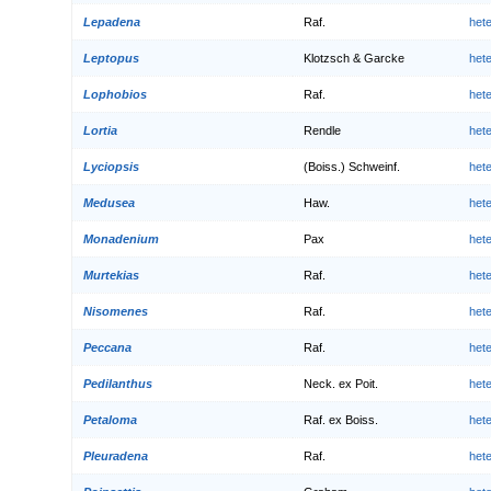
Lepadena
Raf.
het
Leptopus
Klotzsch & Garcke
het
Lophobios
Raf.
het
Lortia
Rendle
het
Lyciopsis
(Boiss.) Schweinf.
het
Medusea
Haw.
het
Monadenium
Pax
het
Murtekias
Raf.
het
Nisomenes
Raf.
het
Peccana
Raf.
het
Pedilanthus
Neck. ex Poit.
het
Petaloma
Raf. ex Boiss.
het
Pleuradena
Raf.
het