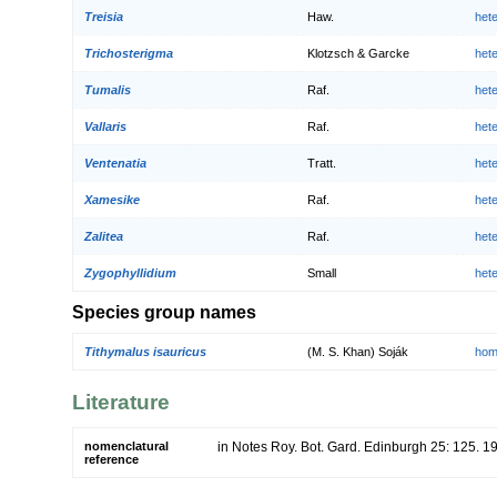
Treisia
Haw.
het
Trichosterigma
Klotzsch & Garcke
het
Tumalis
Raf.
het
Vallaris
Raf.
het
Ventenatia
Tratt.
het
Xamesike
Raf.
het
Zalitea
Raf.
het
Zygophyllidium
Small
het
Species group names
Tithymalus isauricus
(M. S. Khan) Soják
hom
Literature
nomenclatural
in Notes Roy. Bot. Gard. Edinburgh 25: 125. 1
reference