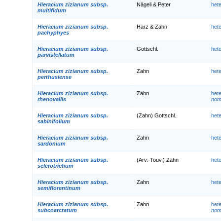
Hieracium zizianum subsp.
Nägeli & Peter
het
multifidum
Hieracium zizianum subsp.
Harz & Zahn
het
pachyphyes
Hieracium zizianum subsp.
Gottschl.
het
parvistellatum
Hieracium zizianum subsp.
Zahn
het
perthusiense
Hieracium zizianum subsp.
Zahn
het
rhenovallis
nom.
Hieracium zizianum subsp.
(Zahn) Gottschl.
het
sabinifolium
Hieracium zizianum subsp.
Zahn
het
sardonium
Hieracium zizianum subsp.
(Arv.-Touv.) Zahn
het
sclerotrichum
Hieracium zizianum subsp.
Zahn
het
semiflorentinum
Hieracium zizianum subsp.
Zahn
het
subcoarctatum
nom.