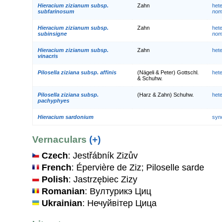
Hieracium zizianum subsp.
Zahn
het
subfarinosum
nom.
Hieracium zizianum subsp.
Zahn
het
subinsigne
nom.
Hieracium zizianum subsp.
Zahn
het
vinacris
Pilosella ziziana subsp. affinis
(Nägeli & Peter) Gottschl.
het
& Schuhw.
Pilosella ziziana subsp.
(Harz & Zahn) Schuhw.
het
pachyphyes
Hieracium sardonium
syn
Vernaculars
(+)
Czech
: Jestřábník Zizův
French
: Épervière de Ziz; Piloselle sarde
Polish
: Jastrzębiec Zizy
Romanian
: Вултурикэ Циц
Ukrainian
: Нечуйвiтер Цица