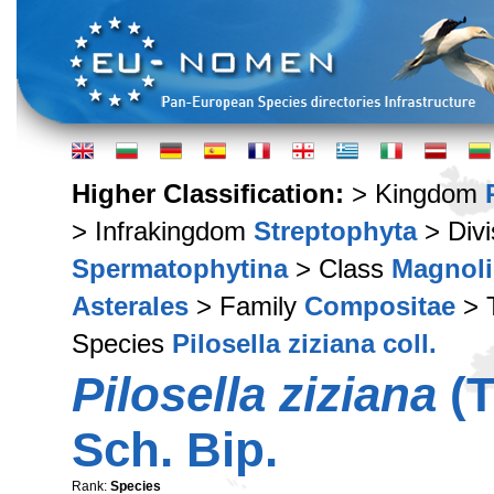
Higher Classification:
> Kingdom
> Infrakingdom
Streptophyta
> Div
Spermatophytina
> Class
Magnoli
Asterales
> Family
Compositae
> 
Species
Pilosella ziziana coll.
Pilosella ziziana
(T
Sch. Bip.
Rank:
Species