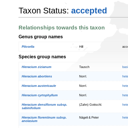
Taxon Status:
accepted
Relationships towards this taxon
Genus group names
Pilosella
Hill
acc
Species group names
Hieracium zizianum
Tausch
bas
Hieracium abortiens
Norrl.
het
Hieracium austericaule
Norrl.
het
Hieracium cyrtophyllum
Norrl.
het
Hieracium densiflorum subsp.
(Zahn) Gottschl.
het
sabinifolium
Hieracium florentinum subsp.
Nägeli & Peter
het
anolasium