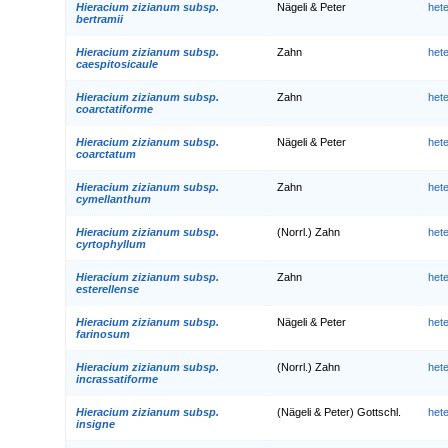
Hieracium zizianum subsp.
Nägeli & Peter
het
bertramii
Hieracium zizianum subsp.
Zahn
het
caespitosicaule
Hieracium zizianum subsp.
Zahn
het
coarctatiforme
Hieracium zizianum subsp.
Nägeli & Peter
het
coarctatum
Hieracium zizianum subsp.
Zahn
het
cymellanthum
Hieracium zizianum subsp.
(Norrl.) Zahn
het
cyrtophyllum
Hieracium zizianum subsp.
Zahn
het
esterellense
Hieracium zizianum subsp.
Nägeli & Peter
het
farinosum
Hieracium zizianum subsp.
(Norrl.) Zahn
het
incrassatiforme
Hieracium zizianum subsp.
(Nägeli & Peter) Gottschl.
het
insigne