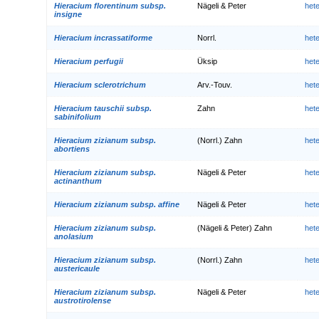
Hieracium florentinum subsp.
Nägeli & Peter
het
insigne
Hieracium incrassatiforme
Norrl.
het
Hieracium perfugii
Üksip
het
Hieracium sclerotrichum
Arv.-Touv.
het
Hieracium tauschii subsp.
Zahn
het
sabinifolium
Hieracium zizianum subsp.
(Norrl.) Zahn
het
abortiens
Hieracium zizianum subsp.
Nägeli & Peter
het
actinanthum
Hieracium zizianum subsp. affine
Nägeli & Peter
het
Hieracium zizianum subsp.
(Nägeli & Peter) Zahn
het
anolasium
Hieracium zizianum subsp.
(Norrl.) Zahn
het
austericaule
Hieracium zizianum subsp.
Nägeli & Peter
het
austrotirolense