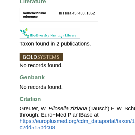
Literature
nomenclatural
in Flora 45: 430. 1862
reference
Taxon found in 2 publications.
No records found.
Genbank
No records found.
Citation
Greuter, W.
Pilosella ziziana
(Tausch) F. W. Schu
through: Euro+Med PlantBase at
https://europlusmed.org/cdm_dataportal/taxon/
c2dd515bdc08