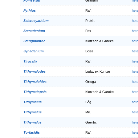
Poinsettia
Graham
het
Pythius
Raf.
het
Sclerocyathium
Prokh.
het
Stenadenium
Pax
het
Sterigmanthe
Klotzsch & Garcke
het
Synadenium
Boiss.
het
Tirucalia
Raf.
het
Tithymalodes
Ludw. ex Kuntze
het
Tithymaloides
Ortega
het
Tithymalopsis
Klotzsch & Garcke
het
Tithymalus
Ség.
het
Tithymalus
Mill.
het
Tithymalus
Gaertn.
het
Torfasidis
Raf.
het