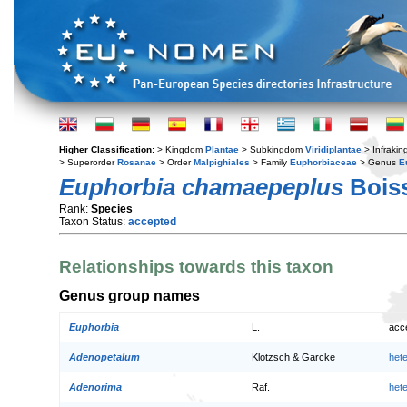
Higher Classification:
> Kingdom
Plantae
> Subkingdom
Viridiplantae
> Infraki
> Superorder
Rosanae
> Order
Malpighiales
> Family
Euphorbiaceae
> Genus
E
Euphorbia chamaepeplus
Boiss
Rank:
Species
Taxon Status:
accepted
Relationships towards this taxon
Genus group names
Euphorbia
L.
acc
Adenopetalum
Klotzsch & Garcke
het
Adenorima
Raf.
het