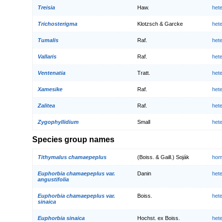
Treisia
Haw.
het
Trichosterigma
Klotzsch & Garcke
het
Tumalis
Raf.
het
Vallaris
Raf.
het
Ventenatia
Tratt.
het
Xamesike
Raf.
het
Zalitea
Raf.
het
Zygophyllidium
Small
het
Species group names
Tithymalus chamaepeplus
(Boiss. & Gaill.) Soják
hom
Euphorbia chamaepeplus var.
Danin
het
angustifolia
Euphorbia chamaepeplus var.
Boiss.
het
sinaica
Euphorbia sinaica
Hochst. ex Boiss.
het