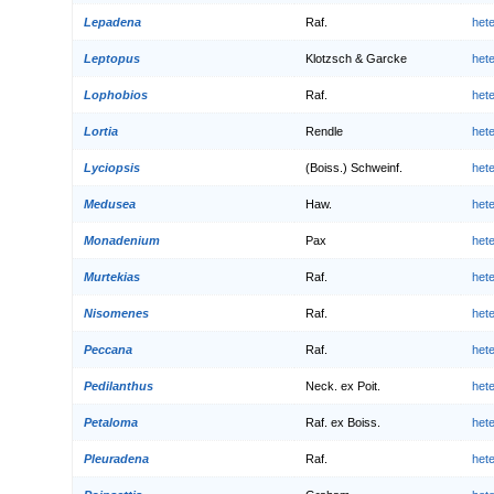
Lepadena
Raf.
het
Leptopus
Klotzsch & Garcke
het
Lophobios
Raf.
het
Lortia
Rendle
het
Lyciopsis
(Boiss.) Schweinf.
het
Medusea
Haw.
het
Monadenium
Pax
het
Murtekias
Raf.
het
Nisomenes
Raf.
het
Peccana
Raf.
het
Pedilanthus
Neck. ex Poit.
het
Petaloma
Raf. ex Boiss.
het
Pleuradena
Raf.
het