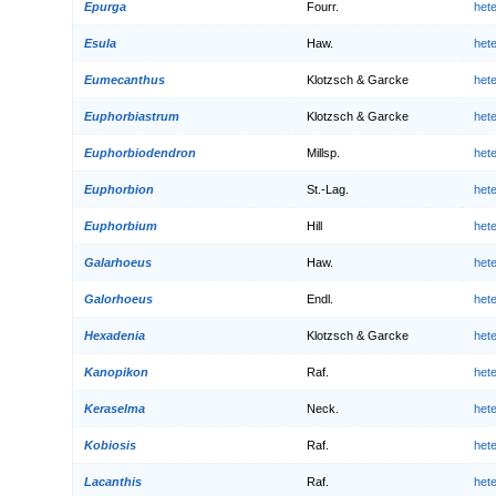
Epurga
Fourr.
het
Esula
Haw.
het
Eumecanthus
Klotzsch & Garcke
het
Euphorbiastrum
Klotzsch & Garcke
het
Euphorbiodendron
Millsp.
het
Euphorbion
St.-Lag.
het
Euphorbium
Hill
het
Galarhoeus
Haw.
het
Galorhoeus
Endl.
het
Hexadenia
Klotzsch & Garcke
het
Kanopikon
Raf.
het
Keraselma
Neck.
het
Kobiosis
Raf.
het
Lacanthis
Raf.
het