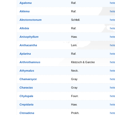
Agaloma
Raf.
het
Aklema
Raf.
het
Alectoroctonum
Schltdl.
het
Allobia
Raf.
het
Anisophyllum
Haw.
het
Anthacantha
Lem.
het
Aplarina
Raf.
het
Arthrothamnus
Klotzsch & Garcke
het
Athymalus
Neck.
het
Chamaesyce
Gray
het
Characias
Gray
het
Chylogala
Fourr.
het
Crepidaria
Haw.
het
Ctenadena
Prokh.
het