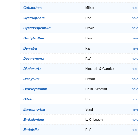
Cubanthus
Millsp.
het
Cyathophora
Raf.
het
Cystidospermum
Prokh.
het
Dactylanthes
Haw.
het
Dematra
Raf.
het
Desmonema
Raf.
het
Diadenaria
Klotzsch & Garcke
het
Dichylium
Britton
het
Diplocyathium
Heinr. Schmidt
het
Ditritra
Raf.
het
Elaeophorbia
Stapf
het
Endadenium
L. C. Leach
het
Endoisila
Raf.
het