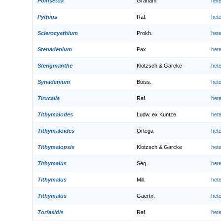
Poinsettia
Graham
het
Pythius
Raf.
het
Sclerocyathium
Prokh.
het
Stenadenium
Pax
het
Sterigmanthe
Klotzsch & Garcke
het
Synadenium
Boiss.
het
Tirucalia
Raf.
het
Tithymalodes
Ludw. ex Kuntze
het
Tithymaloides
Ortega
het
Tithymalopsis
Klotzsch & Garcke
het
Tithymalus
Ség.
het
Tithymalus
Mill.
het
Tithymalus
Gaertn.
het
Torfasidis
Raf.
het