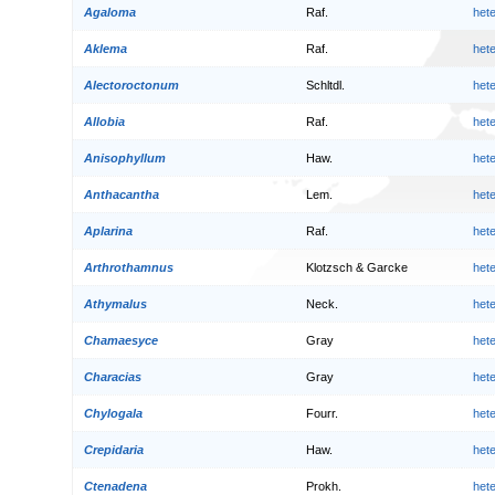
Agaloma
Raf.
het
Aklema
Raf.
het
Alectoroctonum
Schltdl.
het
Allobia
Raf.
het
Anisophyllum
Haw.
het
Anthacantha
Lem.
het
Aplarina
Raf.
het
Arthrothamnus
Klotzsch & Garcke
het
Athymalus
Neck.
het
Chamaesyce
Gray
het
Characias
Gray
het
Chylogala
Fourr.
het
Crepidaria
Haw.
het
Ctenadena
Prokh.
het