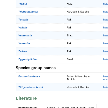
Treisia
Haw.
het
Trichosterigma
Klotzsch & Garcke
het
Tumalis
Raf.
het
Vallaris
Raf.
het
Ventenatia
Tratt.
het
Xamesike
Raf.
het
Zalitea
Raf.
het
Zygophyllidium
Small
het
Species group names
Euphorbia densa
Schott & Kotschy ex
het
Tchich.
nom.
Tithymalus schottii
Klotzsch & Garcke
het
Literature
nomenclatural
Diagn. Pl. Orient., ser. 2, 4: 85. 1859