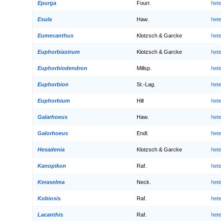
Epurga
Fourr.
het
Esula
Haw.
het
Eumecanthus
Klotzsch & Garcke
het
Euphorbiastrum
Klotzsch & Garcke
het
Euphorbiodendron
Millsp.
het
Euphorbion
St.-Lag.
het
Euphorbium
Hill
het
Galarhoeus
Haw.
het
Galorhoeus
Endl.
het
Hexadenia
Klotzsch & Garcke
het
Kanopikon
Raf.
het
Keraselma
Neck.
het
Kobiosis
Raf.
het
Lacanthis
Raf.
het