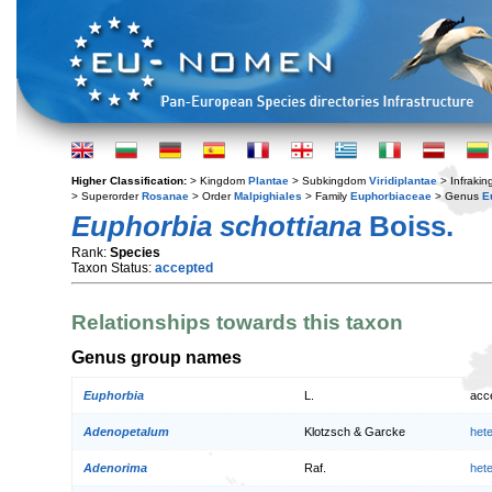
Higher Classification:
> Kingdom
Plantae
> Subkingdom
Viridiplantae
> Infraki
> Superorder
Rosanae
> Order
Malpighiales
> Family
Euphorbiaceae
> Genus
E
Euphorbia schottiana
Boiss.
Rank:
Species
Taxon Status:
accepted
Relationships towards this taxon
Genus group names
Euphorbia
L.
acc
Adenopetalum
Klotzsch & Garcke
het
Adenorima
Raf.
het