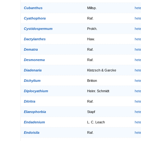
Cubanthus
Millsp.
het
Cyathophora
Raf.
het
Cystidospermum
Prokh.
het
Dactylanthes
Haw.
het
Dematra
Raf.
het
Desmonema
Raf.
het
Diadenaria
Klotzsch & Garcke
het
Dichylium
Britton
het
Diplocyathium
Heinr. Schmidt
het
Ditritra
Raf.
het
Elaeophorbia
Stapf
het
Endadenium
L. C. Leach
het
Endoisila
Raf.
het