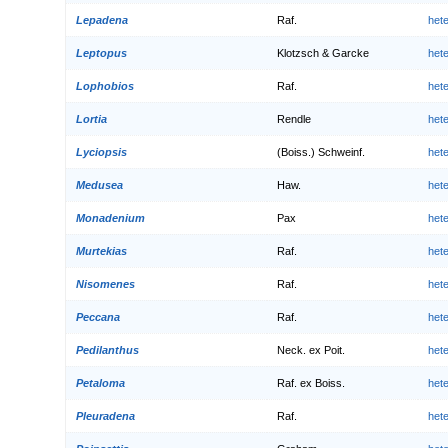
Lepadena
Raf.
het
Leptopus
Klotzsch & Garcke
het
Lophobios
Raf.
het
Lortia
Rendle
het
Lyciopsis
(Boiss.) Schweinf.
het
Medusea
Haw.
het
Monadenium
Pax
het
Murtekias
Raf.
het
Nisomenes
Raf.
het
Peccana
Raf.
het
Pedilanthus
Neck. ex Poit.
het
Petaloma
Raf. ex Boiss.
het
Pleuradena
Raf.
het