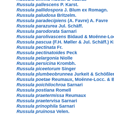
Russula pallescens
P. Karst.
Russula pallidospora
J. Blum ex Romagn.
Russula paludosa
Britzelm.
Russula paradecipiens
(A. Favre) A. Favre
Russula parazurea
Jul. Schäff.
Russula parodorata
Sarnari
Russula parolivascens
Bidaud & Moënne-Lo
Russula pascua
(F.H. Møller & Jul. Schäff.) 
Russula pectinata
Fr.
Russula pectinatoides
Peck
Russula pelargonia
Niolle
Russula persicina
Krombh.
Russula piceetorum
Singer
Russula plumbeobrunnea
Jurkeit & Schößle
Russula poetae
Reumaux, Moënne-Locc. & 
Russula poichilochroa
Sarnari
Russula postiana
Romell
Russula praetermissa
Reumaux
Russula praetervisa
Sarnari
Russula prinophila
Sarnari
Russula pruinosa
Velen.