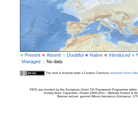
Present
Absent
Doubtful
Native
Introduced
Managed
No data
This work is licensed under a Creative Commons
Attribution-Share Alik
PESI was funded by the European Union 7th Framework Programme within t
Activity Area: Capacities. Period 2008-2011 - Website hosted & 
Banner picture: gannet (
Morus bassanus
(Linnaeus, 175