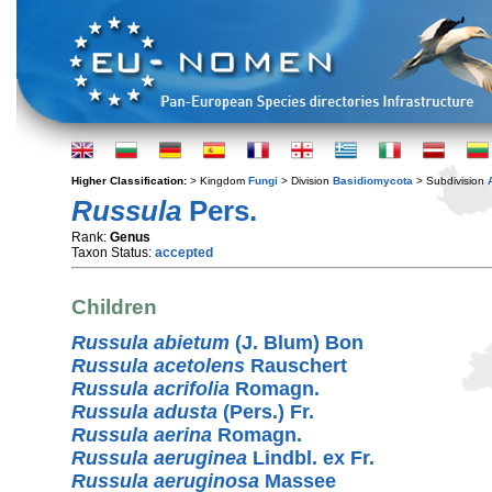
Higher Classification:
> Kingdom
Fungi
> Division
Basidiomycota
> Subdivision
Russula
Pers.
Rank:
Genus
Taxon Status:
accepted
Children
Russula abietum
(J. Blum) Bon
Russula acetolens
Rauschert
Russula acrifolia
Romagn.
Russula adusta
(Pers.) Fr.
Russula aerina
Romagn.
Russula aeruginea
Lindbl. ex Fr.
Russula aeruginosa
Massee