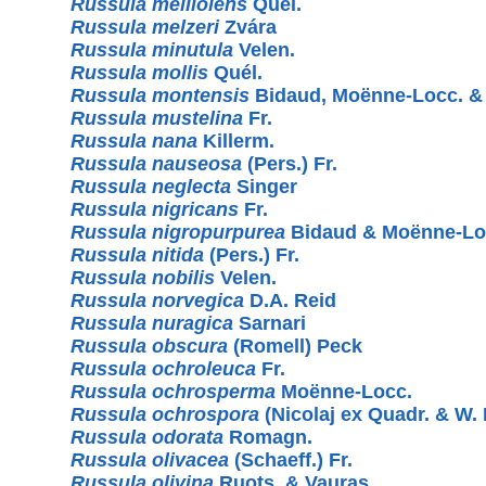
Russula melliolens
Quél.
Russula melzeri
Zvára
Russula minutula
Velen.
Russula mollis
Quél.
Russula montensis
Bidaud, Moënne-Locc. & 
Russula mustelina
Fr.
Russula nana
Killerm.
Russula nauseosa
(Pers.) Fr.
Russula neglecta
Singer
Russula nigricans
Fr.
Russula nigropurpurea
Bidaud & Moënne-Lo
Russula nitida
(Pers.) Fr.
Russula nobilis
Velen.
Russula norvegica
D.A. Reid
Russula nuragica
Sarnari
Russula obscura
(Romell) Peck
Russula ochroleuca
Fr.
Russula ochrosperma
Moënne-Locc.
Russula ochrospora
(Nicolaj ex Quadr. & W.
Russula odorata
Romagn.
Russula olivacea
(Schaeff.) Fr.
Russula olivina
Ruots. & Vauras