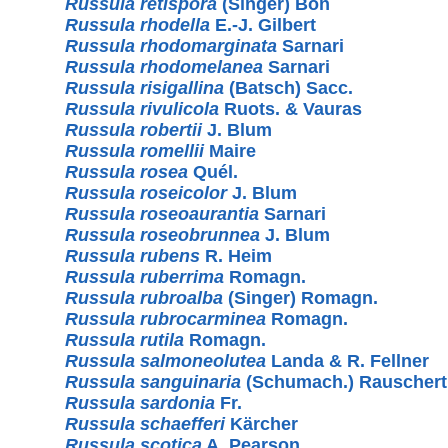
Russula retispora
(Singer) Bon
Russula rhodella
E.-J. Gilbert
Russula rhodomarginata
Sarnari
Russula rhodomelanea
Sarnari
Russula risigallina
(Batsch) Sacc.
Russula rivulicola
Ruots. & Vauras
Russula robertii
J. Blum
Russula romellii
Maire
Russula rosea
Quél.
Russula roseicolor
J. Blum
Russula roseoaurantia
Sarnari
Russula roseobrunnea
J. Blum
Russula rubens
R. Heim
Russula ruberrima
Romagn.
Russula rubroalba
(Singer) Romagn.
Russula rubrocarminea
Romagn.
Russula rutila
Romagn.
Russula salmoneolutea
Landa & R. Fellner
Russula sanguinaria
(Schumach.) Rauschert
Russula sardonia
Fr.
Russula schaefferi
Kärcher
Russula scotica
A. Pearson