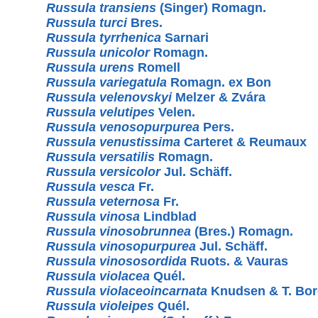
Russula transiens
(Singer) Romagn.
Russula turci
Bres.
Russula tyrrhenica
Sarnari
Russula unicolor
Romagn.
Russula urens
Romell
Russula variegatula
Romagn. ex Bon
Russula velenovskyi
Melzer & Zvára
Russula velutipes
Velen.
Russula venosopurpurea
Pers.
Russula venustissima
Carteret & Reumaux
Russula versatilis
Romagn.
Russula versicolor
Jul. Schäff.
Russula vesca
Fr.
Russula veternosa
Fr.
Russula vinosa
Lindblad
Russula vinosobrunnea
(Bres.) Romagn.
Russula vinosopurpurea
Jul. Schäff.
Russula vinososordida
Ruots. & Vauras
Russula violacea
Quél.
Russula violaceoincarnata
Knudsen & T. Bo
Russula violeipes
Quél.