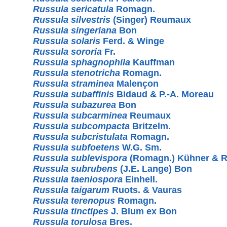
Russula sericatula
Romagn.
Russula silvestris
(Singer) Reumaux
Russula singeriana
Bon
Russula solaris
Ferd. & Winge
Russula sororia
Fr.
Russula sphagnophila
Kauffman
Russula stenotricha
Romagn.
Russula straminea
Malençon
Russula subaffinis
Bidaud & P.-A. Moreau
Russula subazurea
Bon
Russula subcarminea
Reumaux
Russula subcompacta
Britzelm.
Russula subcristulata
Romagn.
Russula subfoetens
W.G. Sm.
Russula sublevispora
(Romagn.) Kühner & 
Russula subrubens
(J.E. Lange) Bon
Russula taeniospora
Einhell.
Russula taigarum
Ruots. & Vauras
Russula terenopus
Romagn.
Russula tinctipes
J. Blum ex Bon
Russula torulosa
Bres.