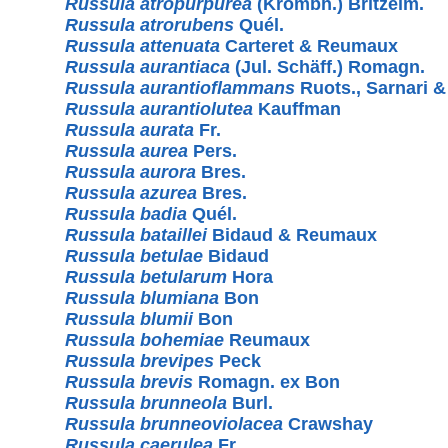
Russula atropurpurea
(Krombh.) Britzelm.
Russula atrorubens
Quél.
Russula attenuata
Carteret & Reumaux
Russula aurantiaca
(Jul. Schäff.) Romagn.
Russula aurantioflammans
Ruots., Sarnari &
Russula aurantiolutea
Kauffman
Russula aurata
Fr.
Russula aurea
Pers.
Russula aurora
Bres.
Russula azurea
Bres.
Russula badia
Quél.
Russula bataillei
Bidaud & Reumaux
Russula betulae
Bidaud
Russula betularum
Hora
Russula blumiana
Bon
Russula blumii
Bon
Russula bohemiae
Reumaux
Russula brevipes
Peck
Russula brevis
Romagn. ex Bon
Russula brunneola
Burl.
Russula brunneoviolacea
Crawshay
Russula caerulea
Fr.