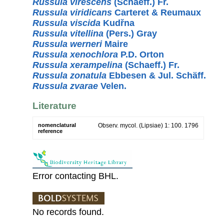
Russula virescens
(Schaeff.) Fr.
Russula viridicans
Carteret & Reumaux
Russula viscida
Kudřna
Russula vitellina
(Pers.) Gray
Russula werneri
Maire
Russula xenochlora
P.D. Orton
Russula xerampelina
(Schaeff.) Fr.
Russula zonatula
Ebbesen & Jul. Schäff.
Russula zvarae
Velen.
Literature
nomenclatural
Observ. mycol. (Lipsiae) 1: 100. 1796
reference
Error contacting BHL.
No records found.