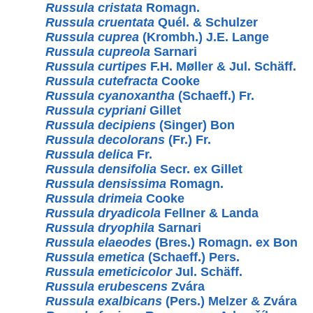
Russula cristata
Romagn.
Russula cruentata
Quél. & Schulzer
Russula cuprea
(Krombh.) J.E. Lange
Russula cupreola
Sarnari
Russula curtipes
F.H. Møller & Jul. Schäff.
Russula cutefracta
Cooke
Russula cyanoxantha
(Schaeff.) Fr.
Russula cypriani
Gillet
Russula decipiens
(Singer) Bon
Russula decolorans
(Fr.) Fr.
Russula delica
Fr.
Russula densifolia
Secr. ex Gillet
Russula densissima
Romagn.
Russula drimeia
Cooke
Russula dryadicola
Fellner & Landa
Russula dryophila
Sarnari
Russula elaeodes
(Bres.) Romagn. ex Bon
Russula emetica
(Schaeff.) Pers.
Russula emeticicolor
Jul. Schäff.
Russula erubescens
Zvára
Russula exalbicans
(Pers.) Melzer & Zvára