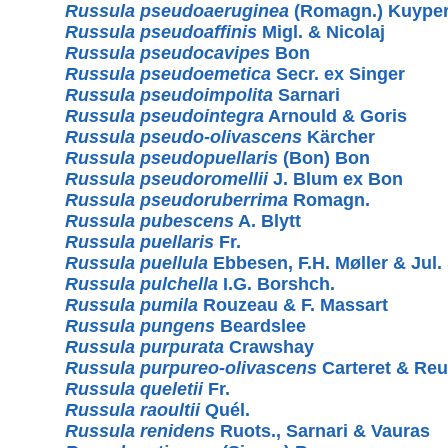
Russula pseudoaeruginea
(Romagn.) Kuyper
Russula pseudoaffinis
Migl. & Nicolaj
Russula pseudocavipes
Bon
Russula pseudoemetica
Secr. ex Singer
Russula pseudoimpolita
Sarnari
Russula pseudointegra
Arnould & Goris
Russula pseudo-olivascens
Kärcher
Russula pseudopuellaris
(Bon) Bon
Russula pseudoromellii
J. Blum ex Bon
Russula pseudoruberrima
Romagn.
Russula pubescens
A. Blytt
Russula puellaris
Fr.
Russula puellula
Ebbesen, F.H. Møller & Jul. 
Russula pulchella
I.G. Borshch.
Russula pumila
Rouzeau & F. Massart
Russula pungens
Beardslee
Russula purpurata
Crawshay
Russula purpureo-olivascens
Carteret & Re
Russula queletii
Fr.
Russula raoultii
Quél.
Russula renidens
Ruots., Sarnari & Vauras