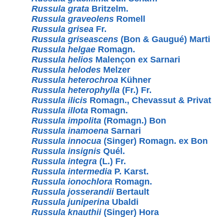
Russula grata
Britzelm.
Russula graveolens
Romell
Russula grisea
Fr.
Russula griseascens
(Bon & Gaugué) Marti
Russula helgae
Romagn.
Russula helios
Malençon ex Sarnari
Russula helodes
Melzer
Russula heterochroa
Kühner
Russula heterophylla
(Fr.) Fr.
Russula ilicis
Romagn., Chevassut & Privat
Russula illota
Romagn.
Russula impolita
(Romagn.) Bon
Russula inamoena
Sarnari
Russula innocua
(Singer) Romagn. ex Bon
Russula insignis
Quél.
Russula integra
(L.) Fr.
Russula intermedia
P. Karst.
Russula ionochlora
Romagn.
Russula josserandii
Bertault
Russula juniperina
Ubaldi
Russula knauthii
(Singer) Hora