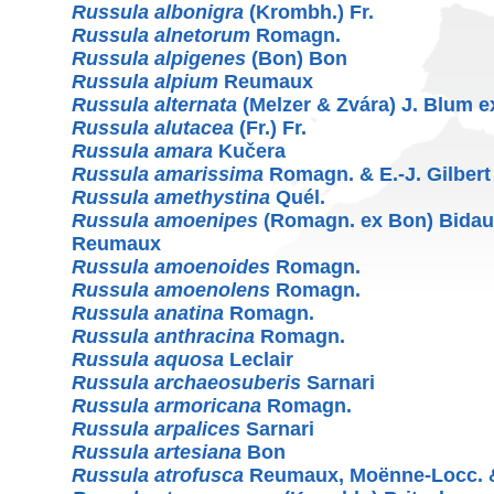
Russula albonigra
(Krombh.) Fr.
Russula alnetorum
Romagn.
Russula alpigenes
(Bon) Bon
Russula alpium
Reumaux
Russula alternata
(Melzer & Zvára) J. Blum 
Russula alutacea
(Fr.) Fr.
Russula amara
Kučera
Russula amarissima
Romagn. & E.-J. Gilbert
Russula amethystina
Quél.
Russula amoenipes
(Romagn. ex Bon) Bidau
Reumaux
Russula amoenoides
Romagn.
Russula amoenolens
Romagn.
Russula anatina
Romagn.
Russula anthracina
Romagn.
Russula aquosa
Leclair
Russula archaeosuberis
Sarnari
Russula armoricana
Romagn.
Russula arpalices
Sarnari
Russula artesiana
Bon
Russula atrofusca
Reumaux, Moënne-Locc. 