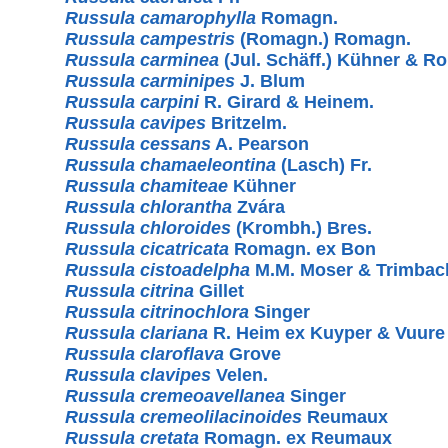
Russula camarophylla
Romagn.
Russula campestris
(Romagn.) Romagn.
Russula carminea
(Jul. Schäff.) Kühner & R
Russula carminipes
J. Blum
Russula carpini
R. Girard & Heinem.
Russula cavipes
Britzelm.
Russula cessans
A. Pearson
Russula chamaeleontina
(Lasch) Fr.
Russula chamiteae
Kühner
Russula chlorantha
Zvára
Russula chloroides
(Krombh.) Bres.
Russula cicatricata
Romagn. ex Bon
Russula cistoadelpha
M.M. Moser & Trimbac
Russula citrina
Gillet
Russula citrinochlora
Singer
Russula clariana
R. Heim ex Kuyper & Vuure
Russula claroflava
Grove
Russula clavipes
Velen.
Russula cremeoavellanea
Singer
Russula cremeolilacinoides
Reumaux
Russula cretata
Romagn. ex Reumaux