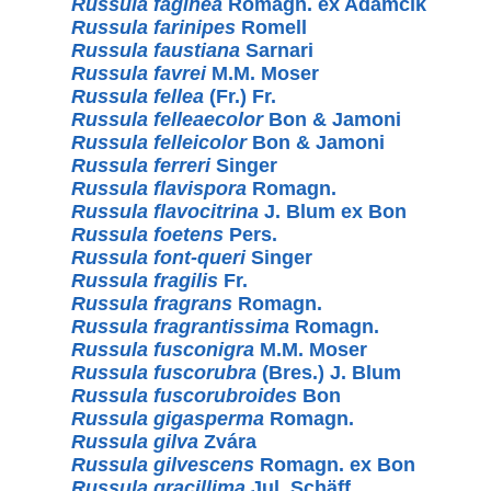
Russula faginea
Romagn. ex Adamčík
Russula farinipes
Romell
Russula faustiana
Sarnari
Russula favrei
M.M. Moser
Russula fellea
(Fr.) Fr.
Russula felleaecolor
Bon & Jamoni
Russula felleicolor
Bon & Jamoni
Russula ferreri
Singer
Russula flavispora
Romagn.
Russula flavocitrina
J. Blum ex Bon
Russula foetens
Pers.
Russula font-queri
Singer
Russula fragilis
Fr.
Russula fragrans
Romagn.
Russula fragrantissima
Romagn.
Russula fusconigra
M.M. Moser
Russula fuscorubra
(Bres.) J. Blum
Russula fuscorubroides
Bon
Russula gigasperma
Romagn.
Russula gilva
Zvára
Russula gilvescens
Romagn. ex Bon
Russula gracillima
Jul. Schäff.