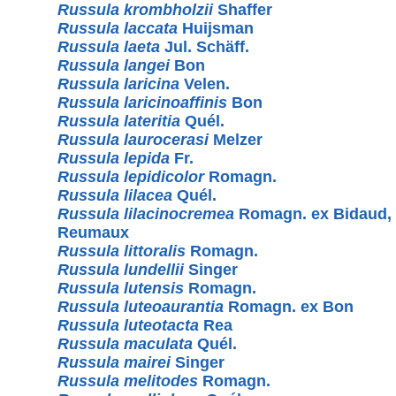
Russula krombholzii
Shaffer
Russula laccata
Huijsman
Russula laeta
Jul. Schäff.
Russula langei
Bon
Russula laricina
Velen.
Russula laricinoaffinis
Bon
Russula lateritia
Quél.
Russula laurocerasi
Melzer
Russula lepida
Fr.
Russula lepidicolor
Romagn.
Russula lilacea
Quél.
Russula lilacinocremea
Romagn. ex Bidaud,
Reumaux
Russula littoralis
Romagn.
Russula lundellii
Singer
Russula lutensis
Romagn.
Russula luteoaurantia
Romagn. ex Bon
Russula luteotacta
Rea
Russula maculata
Quél.
Russula mairei
Singer
Russula melitodes
Romagn.