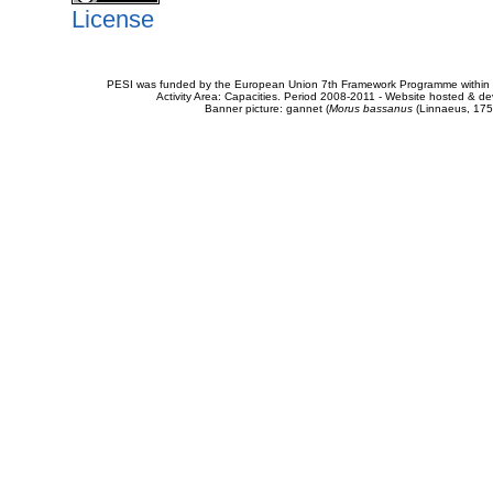
License
PESI was funded by the European Union 7th Framework Programme within t
Activity Area: Capacities. Period 2008-2011 - Website hosted & 
Banner picture: gannet (
Morus bassanus
(Linnaeus, 175