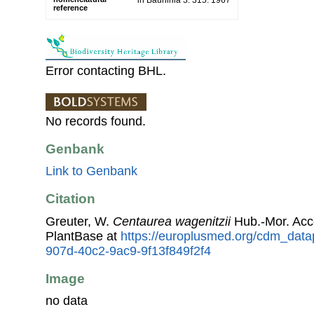
reference
Error contacting BHL.
No records found.
Genbank
Link to Genbank
Citation
Greuter, W.
Centaurea wagenitzii
Hub.-Mor. Acc
PlantBase at
https://europlusmed.org/cdm_data
907d-40c2-9ac9-9f13f849f2f4
Image
no data