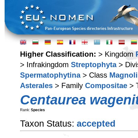
Higher Classification:
> Kingdom
> Infrakingdom
Streptophyta
> Div
Spermatophytina
> Class
Magnoli
Asterales
> Family
Compositae
> 
Centaurea wagenit
Rank:
Species
Taxon Status:
accepted