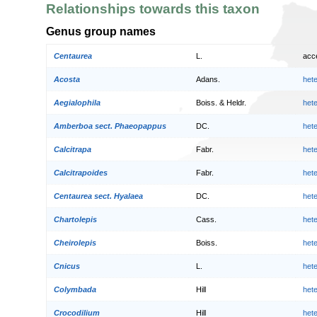
Relationships towards this taxon
Genus group names
Centaurea
L.
acc
Acosta
Adans.
het
Aegialophila
Boiss. & Heldr.
het
Amberboa sect. Phaeopappus
DC.
het
Calcitrapa
Fabr.
het
Calcitrapoides
Fabr.
het
Centaurea sect. Hyalaea
DC.
het
Chartolepis
Cass.
het
Cheirolepis
Boiss.
het
Cnicus
L.
het
Colymbada
Hill
het
Crocodilium
Hill
het