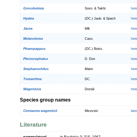
Grossheimia
Sosn. & Takht.
het
Hyalea
(DC.) Jaub. & Spach
het
Jacea
Mill.
het
Melanoloma
Cass.
het
Phaeopappus
(DC.) Boiss.
het
Plectocephalus
D. Don
het
Stephanochilus
Maire
het
Tomanthea
DC.
het
Wagenitzia
Dostál
het
Species group names
Centaurea wagenitzii
Micevski
lat
Literature
nomenclatural
in Bauhinia 3: 315. 1967