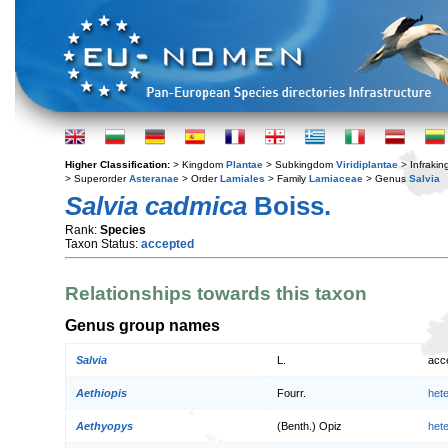
Higher Classification:
> Kingdom
Plantae
> Subkingdom
Viridiplantae
> Infraki
> Superorder
Asteranae
> Order
Lamiales
> Family
Lamiaceae
> Genus
Salvia
Salvia cadmica
Boiss.
Rank:
Species
Taxon Status:
accepted
Relationships towards this taxon
Genus group names
Salvia
L.
acc
Aethiopis
Fourr.
het
Aethyopys
(Benth.) Opiz
het