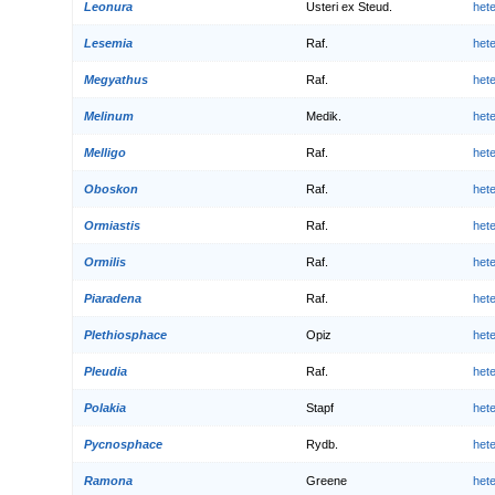
Leonura
Usteri ex Steud.
het
Lesemia
Raf.
het
Megyathus
Raf.
het
Melinum
Medik.
het
Melligo
Raf.
het
Oboskon
Raf.
het
Ormiastis
Raf.
het
Ormilis
Raf.
het
Piaradena
Raf.
het
Plethiosphace
Opiz
het
Pleudia
Raf.
het
Polakia
Stapf
het
Pycnosphace
Rydb.
het
Ramona
Greene
het