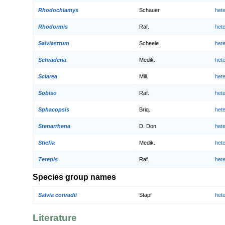
Rhodochlamys
Schauer
het
Rhodormis
Raf.
het
Salviastrum
Scheele
het
Schraderia
Medik.
het
Sclarea
Mill.
het
Sobiso
Raf.
het
Sphacopsis
Briq.
het
Stenarrhena
D. Don
het
Stiefia
Medik.
het
Terepis
Raf.
het
Species group names
Salvia conradii
Stapf
het
Literature