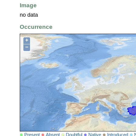
Image
no data
Occurrence
+
−
Present
Absent
Doubtful
Native
Introduced