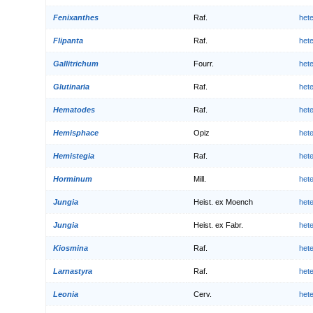
Fenixanthes
Raf.
het
Flipanta
Raf.
het
Gallitrichum
Fourr.
het
Glutinaria
Raf.
het
Hematodes
Raf.
het
Hemisphace
Opiz
het
Hemistegia
Raf.
het
Horminum
Mill.
het
Jungia
Heist. ex Moench
het
Jungia
Heist. ex Fabr.
het
Kiosmina
Raf.
het
Larnastyra
Raf.
het
Leonia
Cerv.
het