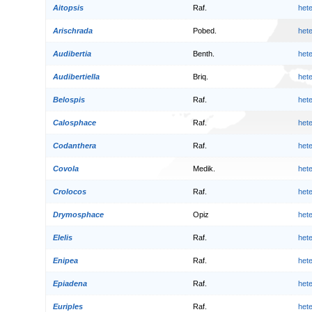
Aitopsis
Raf.
het
Arischrada
Pobed.
het
Audibertia
Benth.
het
Audibertiella
Briq.
het
Belospis
Raf.
het
Calosphace
Raf.
het
Codanthera
Raf.
het
Covola
Medik.
het
Crolocos
Raf.
het
Drymosphace
Opiz
het
Elelis
Raf.
het
Enipea
Raf.
het
Epiadena
Raf.
het
Euriples
Raf.
het