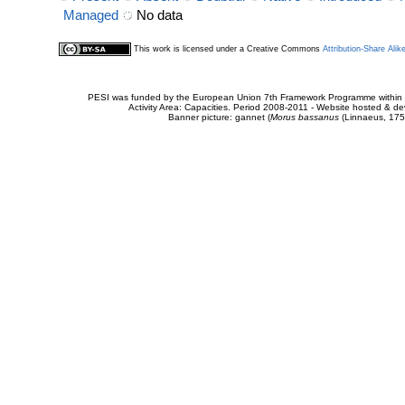
Managed
No data
This work is licensed under a Creative Commons
Attribution-Share Alik
PESI was funded by the European Union 7th Framework Programme within t
Activity Area: Capacities. Period 2008-2011 - Website hosted & 
Banner picture: gannet (
Morus bassanus
(Linnaeus, 175