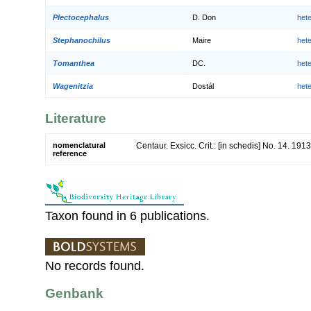
Plectocephalus
D. Don
het
Stephanochilus
Maire
het
Tomanthea
DC.
het
Wagenitzia
Dostál
het
Literature
nomenclatural
Centaur. Exsicc. Crit.: [in schedis] No. 14. 1913
reference
Taxon found in 6 publications.
No records found.
Genbank