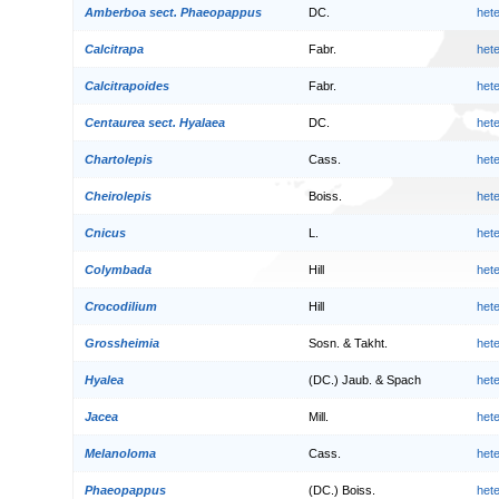
Amberboa sect. Phaeopappus
DC.
het
Calcitrapa
Fabr.
het
Calcitrapoides
Fabr.
het
Centaurea sect. Hyalaea
DC.
het
Chartolepis
Cass.
het
Cheirolepis
Boiss.
het
Cnicus
L.
het
Colymbada
Hill
het
Crocodilium
Hill
het
Grossheimia
Sosn. & Takht.
het
Hyalea
(DC.) Jaub. & Spach
het
Jacea
Mill.
het
Melanoloma
Cass.
het
Phaeopappus
(DC.) Boiss.
het