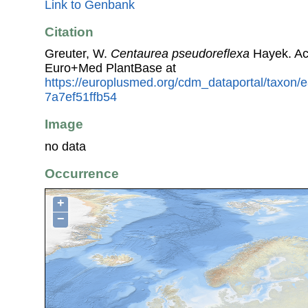
Link to Genbank
Citation
Greuter, W.
Centaurea pseudoreflexa
Hayek. Ac
Euro+Med PlantBase at
https://europlusmed.org/cdm_dataportal/taxon
7a7ef51ffb54
Image
no data
Occurrence
+
−