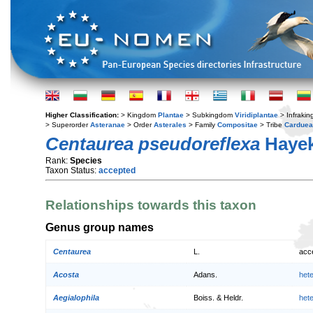
Higher Classification:
> Kingdom
Plantae
> Subkingdom
Viridiplantae
> Infraki
> Superorder
Asteranae
> Order
Asterales
> Family
Compositae
> Tribe
Cardue
Centaurea pseudoreflexa
Haye
Rank:
Species
Taxon Status:
accepted
Relationships towards this taxon
Genus group names
Centaurea
L.
acc
Acosta
Adans.
het
Aegialophila
Boiss. & Heldr.
het