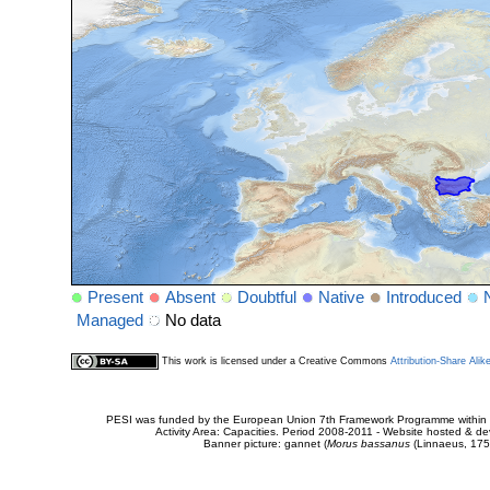
Present
Absent
Doubtful
Native
Introduced
Managed
No data
This work is licensed under a Creative Commons
Attribution-Share Alik
PESI was funded by the European Union 7th Framework Programme within t
Activity Area: Capacities. Period 2008-2011 - Website hosted & 
Banner picture: gannet (
Morus bassanus
(Linnaeus, 175