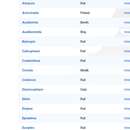
Aitopsis
Raf.
het
Arischrada
Pobed.
het
Audibertia
Benth.
het
Audibertiella
Briq.
het
Belospis
Raf.
het
Calosphace
Raf.
het
Codanthera
Raf.
het
Covola
Medik.
het
Crolocos
Raf.
het
Drymosphace
Opiz
het
Elelis
Raf.
het
Enipea
Raf.
het
Epiadena
Raf.
het
Euriples
Raf.
het