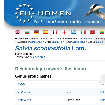
Higher Classification:
> Kingdom
Plantae
> Subkingdom
Viridiplantae
> Infraki
> Superorder
Asteranae
> Order
Lamiales
> Family
Lamiaceae
> Genus
Salvia
Salvia scabiosifolia
Lam.
Rank:
Species
Taxon Status:
accepted
Relationships towards this taxon
Genus group names
Salvia
L.
acc
Aethiopis
Fourr.
het
Aethyopys
(Benth.) Opiz
het