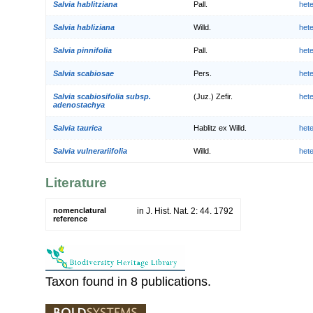
Salvia hablitziana
Pall.
het
Salvia habliziana
Willd.
het
Salvia pinnifolia
Pall.
het
Salvia scabiosae
Pers.
het
Salvia scabiosifolia subsp.
(Juz.) Zefir.
het
adenostachya
Salvia taurica
Hablitz ex Willd.
het
Salvia vulnerariifolia
Willd.
het
Literature
nomenclatural
in J. Hist. Nat. 2: 44. 1792
reference
Taxon found in 8 publications.