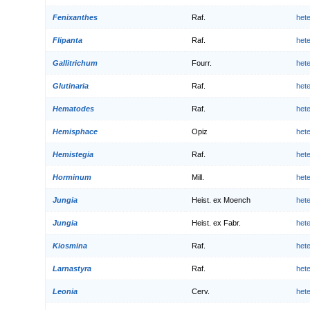
Fenixanthes
Raf.
het
Flipanta
Raf.
het
Gallitrichum
Fourr.
het
Glutinaria
Raf.
het
Hematodes
Raf.
het
Hemisphace
Opiz
het
Hemistegia
Raf.
het
Horminum
Mill.
het
Jungia
Heist. ex Moench
het
Jungia
Heist. ex Fabr.
het
Kiosmina
Raf.
het
Larnastyra
Raf.
het
Leonia
Cerv.
het