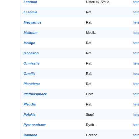
Leonura
Usteri ex Steud.
het
Lesemia
Raf.
het
Megyathus
Raf.
het
Melinum
Medik.
het
Melligo
Raf.
het
Oboskon
Raf.
het
Ormiastis
Raf.
het
Ormilis
Raf.
het
Piaradena
Raf.
het
Plethiosphace
Opiz
het
Pleudia
Raf.
het
Polakia
Stapf
het
Pycnosphace
Rydb.
het
Ramona
Greene
het