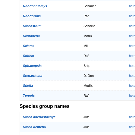
Rhodochlamys
Schauer
het
Rhodormis
Raf.
het
Salviastrum
Scheele
het
Schraderia
Medik.
het
Sclarea
Mill.
het
Sobiso
Raf.
het
Sphacopsis
Briq.
het
Stenarrhena
D. Don
het
Stiefia
Medik.
het
Terepis
Raf.
het
Species group names
Salvia adenostachya
Juz.
het
Salvia demetrii
Juz.
het