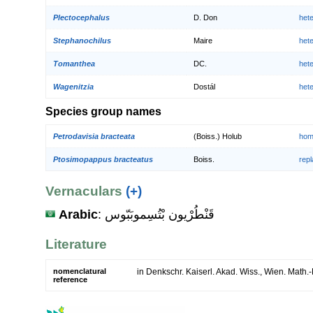
Plectocephalus
D. Don
het
Stephanochilus
Maire
het
Tomanthea
DC.
het
Wagenitzia
Dostál
het
Species group names
Petrodavisia bracteata
(Boiss.) Holub
hom
Ptosimopappus bracteatus
Boiss.
rep
Vernaculars
(+)
Arabic
: قَنْطُرْيون بْتُسِموبَبّوس
Literature
nomenclatural
in Denkschr. Kaiserl. Akad. Wiss., Wien. Math.-
reference