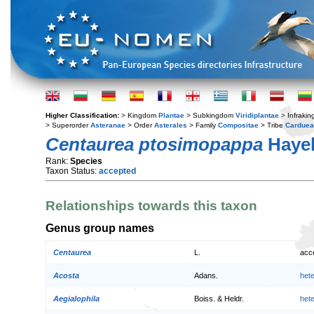
Higher Classification:
> Kingdom
Plantae
> Subkingdom
Viridiplantae
> Infraki
> Superorder
Asteranae
> Order
Asterales
> Family
Compositae
> Tribe
Cardue
Centaurea ptosimopappa
Haye
Rank:
Species
Taxon Status:
accepted
Relationships towards this taxon
Genus group names
Centaurea
L.
acc
Acosta
Adans.
het
Aegialophila
Boiss. & Heldr.
het