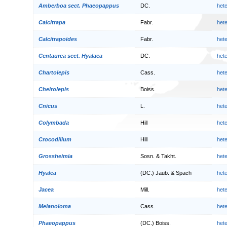
Amberboa sect. Phaeopappus
DC.
het
Calcitrapa
Fabr.
het
Calcitrapoides
Fabr.
het
Centaurea sect. Hyalaea
DC.
het
Chartolepis
Cass.
het
Cheirolepis
Boiss.
het
Cnicus
L.
het
Colymbada
Hill
het
Crocodilium
Hill
het
Grossheimia
Sosn. & Takht.
het
Hyalea
(DC.) Jaub. & Spach
het
Jacea
Mill.
het
Melanoloma
Cass.
het
Phaeopappus
(DC.) Boiss.
het