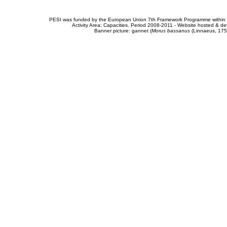
PESI was funded by the European Union 7th Framework Programme within t
Activity Area: Capacities. Period 2008-2011 - Website hosted & 
Banner picture: gannet (
Morus bassanus
(Linnaeus, 175