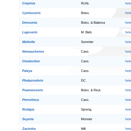
Crepinia
Rchb.
het
Cymboseris
Boiss.
het
Derouetia
Boiss. & Balansa
het
Lagoseris
M. Bieb.
het
Melitella
Sommier
het
Nemauchenes
Cass.
het
Omalocline
Cass.
het
Paleya
Cass.
het
Phalacroderis
DC.
het
Psammoseris
Boiss. & Reut.
het
Pterotheca
Cass.
het
Rodigia
Spreng.
het
Soyeria
Monnier
het
Zacintha
Mill.
het