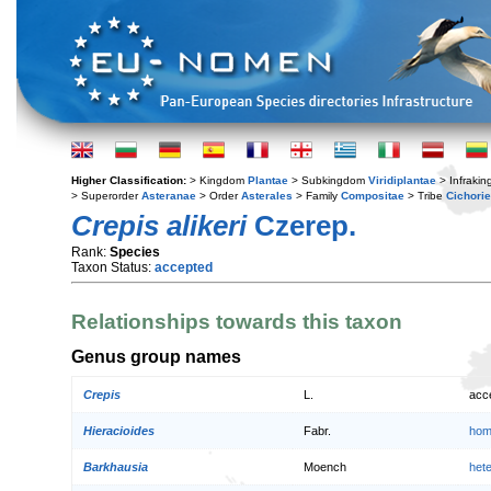
Higher Classification:
> Kingdom
Plantae
> Subkingdom
Viridiplantae
> Infraki
> Superorder
Asteranae
> Order
Asterales
> Family
Compositae
> Tribe
Cichori
Crepis alikeri
Czerep.
Rank:
Species
Taxon Status:
accepted
Relationships towards this taxon
Genus group names
Crepis
L.
acc
Hieracioides
Fabr.
hom
Barkhausia
Moench
het