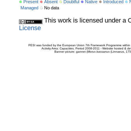
Present
Absent
Doubtful
Native
Introduced
Managed
No data
This work is licensed under 
License
PESI was funded by the European Union 7th Framework Programme within t
Activity Area: Capacities. Period 2008-2011 - Website hosted & 
Banner picture: gannet (
Morus bassanus
(Linnaeus, 175