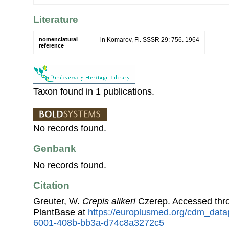
Literature
nomenclatural
in Komarov, Fl. SSSR 29: 756. 1964
reference
Taxon found in 1 publications.
No records found.
Genbank
No records found.
Citation
Greuter, W.
Crepis alikeri
Czerep. Accessed thr
PlantBase at
https://europlusmed.org/cdm_data
6001-408b-bb3a-d74c8a3272c5