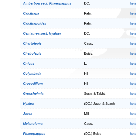
Amberboa sect. Phaeopappus
DC.
het
Calcitrapa
Fabr.
het
Calcitrapoides
Fabr.
het
Centaurea sect. Hyalaea
DC.
het
Chartolepis
Cass.
het
Cheirolepis
Boiss.
het
Cnicus
L.
het
Colymbada
Hill
het
Crocodilium
Hill
het
Grossheimia
Sosn. & Takht.
het
Hyalea
(DC.) Jaub. & Spach
het
Jacea
Mill.
het
Melanoloma
Cass.
het
Phaeopappus
(DC.) Boiss.
het