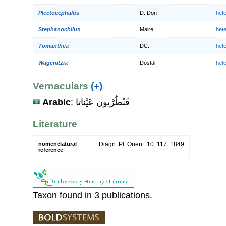
Plectocephalus
D. Don
het
Stephanochilus
Maire
het
Tomanthea
DC.
het
Wagenitzia
Dostál
het
Vernaculars
(+)
Arabic
: قَنْطُرْيون عَيْناتا
Literature
nomenclatural
Diagn. Pl. Orient. 10: 117. 1849
reference
Taxon found in 3 publications.