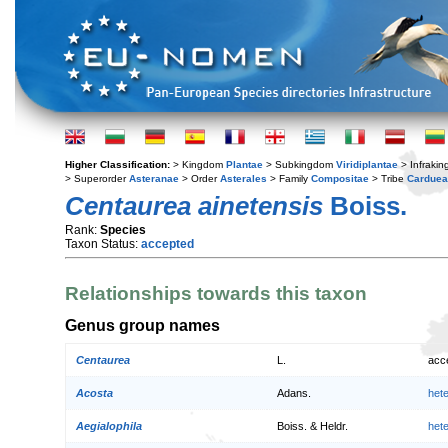
Higher Classification:
> Kingdom
Plantae
> Subkingdom
Viridiplantae
> Infraki
> Superorder
Asteranae
> Order
Asterales
> Family
Compositae
> Tribe
Cardue
Centaurea ainetensis
Boiss.
Rank:
Species
Taxon Status:
accepted
Relationships towards this taxon
Genus group names
Centaurea
L.
acc
Acosta
Adans.
het
Aegialophila
Boiss. & Heldr.
het