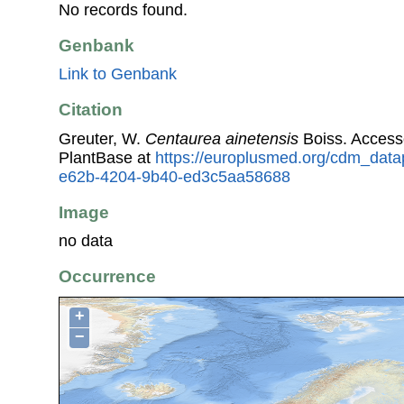
No records found.
Genbank
Link to Genbank
Citation
Greuter, W.
Centaurea ainetensis
Boiss. Access
PlantBase at
https://europlusmed.org/cdm_data
e62b-4204-9b40-ed3c5aa58688
Image
no data
Occurrence
+
−