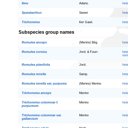
Ilmu
Adans.
het
Spatalanthus
Sweet
het
Trichonema
Ker Gawl.
het
Subspecies group names
Romulea anceps
(Merino) Bég.
het
Romulea corsica
Jord. & Fourr.
het
nom.
Romulea planifolia
Jord.
het
Romulea tenella
Samp.
het
Romulea tenella var. purpurea
(Merino) Merino
het
Trichonema anceps
Merino
het
Trichonema columnae f.
Merino
het
purpureum
Trichonema columnae var.
Merino
het
gallaecium
Trichonema edule
Herb.
het