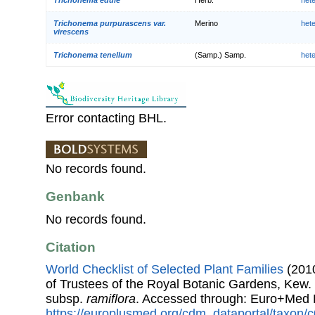
Trichonema purpurascens var.
Merino
het
virescens
Trichonema tenellum
(Samp.) Samp.
het
Error contacting BHL.
No records found.
Genbank
No records found.
Citation
World Checklist of Selected Plant Families
(2010
of Trustees of the Royal Botanic Gardens, Kew.
subsp.
ramiflora
. Accessed through: Euro+Med 
https://europlusmed.org/cdm_dataportal/taxon/