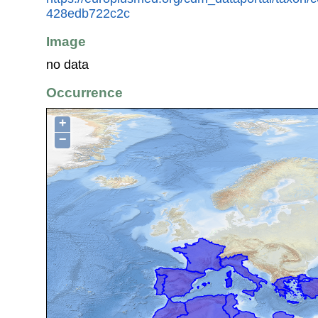
428edb722c2c
Image
no data
Occurrence
+
−