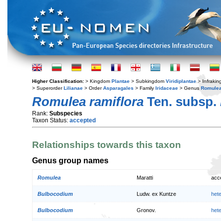
Higher Classification:
> Kingdom
Plantae
> Subkingdom
Viridiplantae
> Infraki
> Superorder
Lilianae
> Order
Asparagales
> Family
Iridaceae
> Genus
Romule
Romulea ramiflora
Ten. subsp.
Rank:
Subspecies
Taxon Status:
accepted
Relationships towards this taxon
Genus group names
Romulea
Maratti
acc
Bulbocodium
Ludw. ex Kuntze
het
Bulbocodium
Gronov.
het