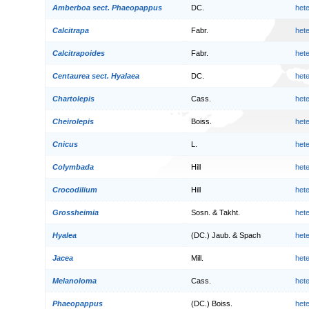
Amberboa sect. Phaeopappus
DC.
het
Calcitrapa
Fabr.
het
Calcitrapoides
Fabr.
het
Centaurea sect. Hyalaea
DC.
het
Chartolepis
Cass.
het
Cheirolepis
Boiss.
het
Cnicus
L.
het
Colymbada
Hill
het
Crocodilium
Hill
het
Grossheimia
Sosn. & Takht.
het
Hyalea
(DC.) Jaub. & Spach
het
Jacea
Mill.
het
Melanoloma
Cass.
het
Phaeopappus
(DC.) Boiss.
het