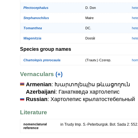
Plectocephalus
D. Don
het
Stephanochilus
Maire
het
Tomanthea
DC.
het
Wagenitzia
Dostál
het
Species group names
Chartolepis pterocaula
(Trautv.) Czerep.
hom
Vernaculars
(+)
Armenian
: Խարտոլեպիս թևացողուն
Azerbaijani
: Ганаткөвдә хартолепис
Russian
: Хартолепис крылатостебельный
Literature
nomenclatural
in Trudy Imp. S.-Peterburgsk. Bot. Sada 2: 552
reference