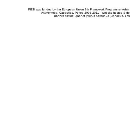
PESI was funded by the European Union 7th Framework Programme within t
Activity Area: Capacities. Period 2008-2011 - Website hosted & 
Banner picture: gannet (
Morus bassanus
(Linnaeus, 175