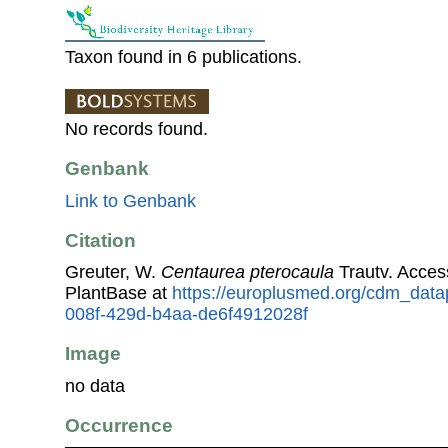
Taxon found in 6 publications.
No records found.
Genbank
Link to Genbank
Citation
Greuter, W.
Centaurea pterocaula
Trautv. Acce
PlantBase at
https://europlusmed.org/cdm_data
008f-429d-b4aa-de6f4912028f
Image
no data
Occurrence