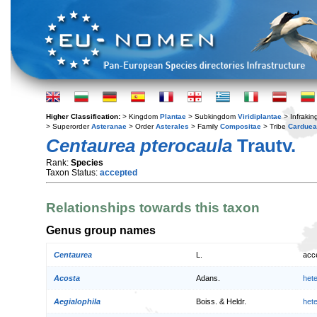
Higher Classification:
> Kingdom
Plantae
> Subkingdom
Viridiplantae
> Infraki
> Superorder
Asteranae
> Order
Asterales
> Family
Compositae
> Tribe
Cardue
Centaurea pterocaula
Trautv.
Rank:
Species
Taxon Status:
accepted
Relationships towards this taxon
Genus group names
Centaurea
L.
acc
Acosta
Adans.
het
Aegialophila
Boiss. & Heldr.
het