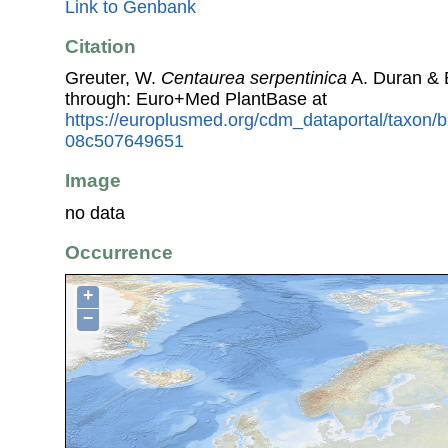
Link to Genbank
Citation
Greuter, W.
Centaurea serpentinica
A. Duran & 
through: Euro+Med PlantBase at
https://europlusmed.org/cdm_dataportal/taxon/
08c507649651
Image
no data
Occurrence
+
−