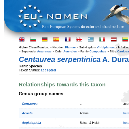
Higher Classification:
> Kingdom
Plantae
> Subkingdom
Viridiplantae
> Infraki
> Superorder
Asteranae
> Order
Asterales
> Family
Compositae
> Tribe
Cardue
Centaurea serpentinica
A. Dura
Rank:
Species
Taxon Status:
accepted
Relationships towards this taxon
Genus group names
Centaurea
L.
acc
Acosta
Adans.
het
Aegialophila
Boiss. & Heldr.
het