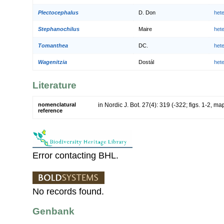
Plectocephalus
D. Don
het
Stephanochilus
Maire
het
Tomanthea
DC.
het
Wagenitzia
Dostál
het
Literature
nomenclatural
in Nordic J. Bot. 27(4): 319 (-322; figs. 1-2, ma
reference
Error contacting BHL.
No records found.
Genbank