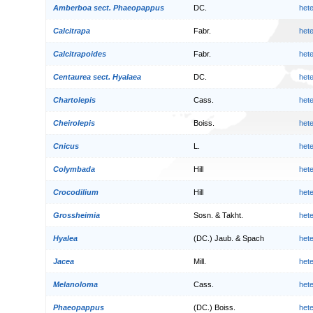
Amberboa sect. Phaeopappus
DC.
het
Calcitrapa
Fabr.
het
Calcitrapoides
Fabr.
het
Centaurea sect. Hyalaea
DC.
het
Chartolepis
Cass.
het
Cheirolepis
Boiss.
het
Cnicus
L.
het
Colymbada
Hill
het
Crocodilium
Hill
het
Grossheimia
Sosn. & Takht.
het
Hyalea
(DC.) Jaub. & Spach
het
Jacea
Mill.
het
Melanoloma
Cass.
het
Phaeopappus
(DC.) Boiss.
het