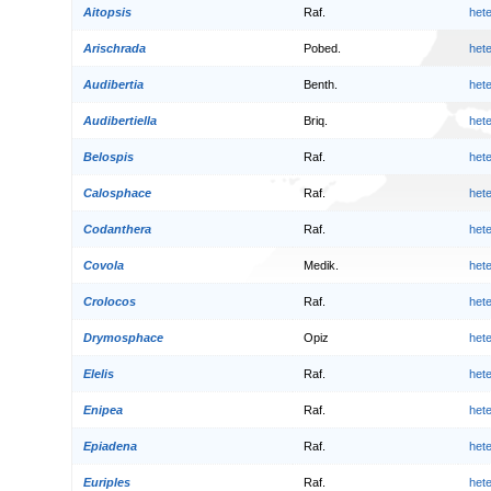
Aitopsis
Raf.
het
Arischrada
Pobed.
het
Audibertia
Benth.
het
Audibertiella
Briq.
het
Belospis
Raf.
het
Calosphace
Raf.
het
Codanthera
Raf.
het
Covola
Medik.
het
Crolocos
Raf.
het
Drymosphace
Opiz
het
Elelis
Raf.
het
Enipea
Raf.
het
Epiadena
Raf.
het
Euriples
Raf.
het