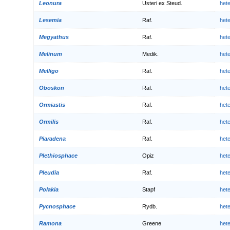
Leonura
Usteri ex Steud.
het
Lesemia
Raf.
het
Megyathus
Raf.
het
Melinum
Medik.
het
Melligo
Raf.
het
Oboskon
Raf.
het
Ormiastis
Raf.
het
Ormilis
Raf.
het
Piaradena
Raf.
het
Plethiosphace
Opiz
het
Pleudia
Raf.
het
Polakia
Stapf
het
Pycnosphace
Rydb.
het
Ramona
Greene
het