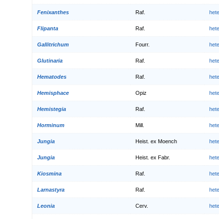
Fenixanthes
Raf.
het
Flipanta
Raf.
het
Gallitrichum
Fourr.
het
Glutinaria
Raf.
het
Hematodes
Raf.
het
Hemisphace
Opiz
het
Hemistegia
Raf.
het
Horminum
Mill.
het
Jungia
Heist. ex Moench
het
Jungia
Heist. ex Fabr.
het
Kiosmina
Raf.
het
Larnastyra
Raf.
het
Leonia
Cerv.
het