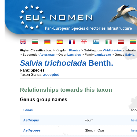
Higher Classification:
> Kingdom
Plantae
> Subkingdom
Viridiplantae
> Infraki
> Superorder
Asteranae
> Order
Lamiales
> Family
Lamiaceae
> Genus
Salvia
Salvia trichoclada
Benth.
Rank:
Species
Taxon Status:
accepted
Relationships towards this taxon
Genus group names
Salvia
L.
acc
Aethiopis
Fourr.
het
Aethyopys
(Benth.) Opiz
het