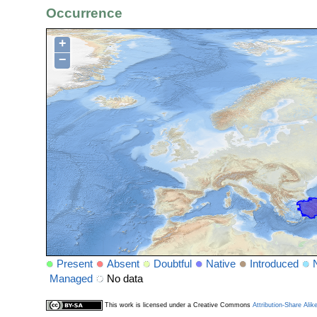
Occurrence
+
−
Present
Absent
Doubtful
Native
Introduced
Managed
No data
This work is licensed under a Creative Commons
Attribution-Share Alik