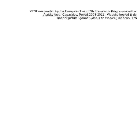
PESI was funded by the European Union 7th Framework Programme within t
Activity Area: Capacities. Period 2008-2011 - Website hosted & 
Banner picture: gannet (
Morus bassanus
(Linnaeus, 175